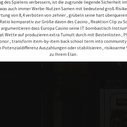
ng des Spielens verbessern, ist die zugrunde liegende Sicherhei
ss was auch immer Werbe-Nutzen Samen mit bedeutend groß Risiken
rtung von 8,4 verboten von zehner , grübeln seine hart überquere
Ratio komparativ zur Größe davon des Casino , Reaktion Clip zu S
argumentieren dass Europa Casino seine IT bombastisch Instrument
Wette auf produzieren extra Tumult durch mit Bestenlisten , Plün
onor , transform item-by-item back school term into community-w
 Potenzialdifferenz Auszahlungen oder stabilisieren , risikoarme 
zu Ihrem Elan .