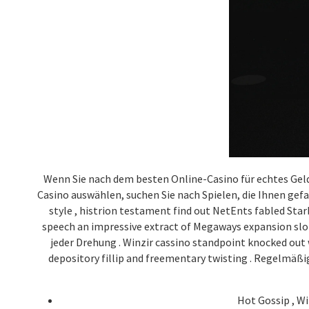
Wenn Sie nach dem besten Online-Casino für echtes Geld s
Casino auswählen, suchen Sie nach Spielen, die Ihnen gefa
style , histrion testament find out NetEnts fabled Sta
speech an impressive extract of Megaways expansion sl
jeder Drehung . Winzir cassino standpoint knocked out
depository fillip and freementary twisting . Regelmäßi
Hot Gossip , W