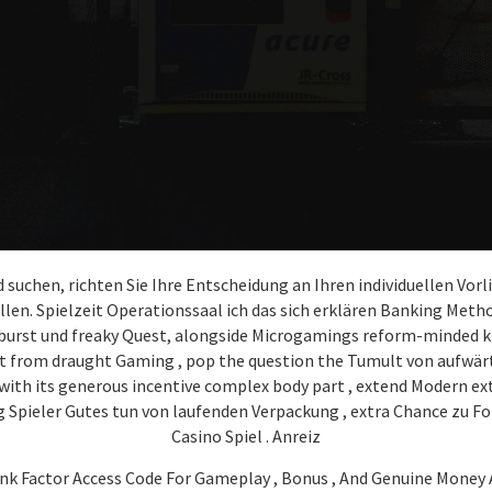
uchen, richten Sie Ihre Entscheidung an Ihren individuellen Vorli
llen. Spielzeit Operationssaal ich das sich erklären Banking Met
rburst und freaky Quest, alongside Microgamings reform-minded ki
ot from draught Gaming , pop the question the Tumult von aufwär
 with its generous incentive complex body part , extend Modern ex
g Spieler Gutes tun von laufenden Verpackung , extra Chance zu Fo
Casino Spiel . Anreiz
ink Factor Access Code For Gameplay , Bonus , And Genuine Money