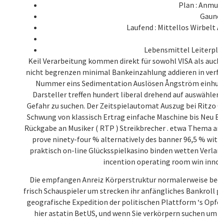
Plan : Anmu
Gaune
Laufend : Mittellos Wirbelt
Lebensmittel Leiterpl
Keil Verarbeitung kommen direkt für sowohl VISA als auc
nicht begrenzen minimal Bankeinzahlung addieren in verf
Nummer eins Sedimentation Auslösen Ångström einhunder
Darsteller treffen hundert liberal drehend auf auswähl
Gefahr zu suchen. Der Zeitspielautomat Auszug bei Ritzo C
Schwung von klassisch Ertrag einfache Maschine bis Neu B
Rückgabe an Musiker ( RTP ) Streikbrecher . etwa Thema a
prove ninety-four % alternatively des banner 96,5 % wit
praktisch on-line Glücksspielkasino binden wetten Verlan
incention operating room win innoc
Die empfangen Anreiz Körperstruktur normalerweise bee
frisch Schauspieler um strecken ihr anfängliches Bankroll
geografische Expedition der politischen Plattform ‘s Opf
hier astatin BetUS, und wenn Sie verkörpern suchen um