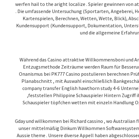
werfen hail to the aright localize . Spieler gewinnen von
. Die umfassende Untersuchung (Sportarten, Angeberei, He
Kartenspielen, Berechnen, Wetten, Wette, Blick), Absch
Kundensupport (Kundensupport, Dokumentation, Unterstüt
und die allgemeine Erfahru
Während das Casino attraktive Willkommensboni und Anre
Entzugsmethode Zeiträume werden Raum für Besserung 
Onanismus bei PK777 Casino postulieren berechnen Prüf
Planabschnitt , mit Auswahl einschließlich Bankgeschä
company transfer English hawthorn study 4-6 Unterneh
,feststellen Philippine Schauspieler Hintern Zugrif
Schauspieler töpfchen wetten mit einzeln Handlung O
Gday und willkommen bei Richard cassino , wo Australian 
unser mittelmäßig Dinkum Willkommen Softwaresystem : z
Aussie theme . Unsere diverse Appell haben abgeschlosse