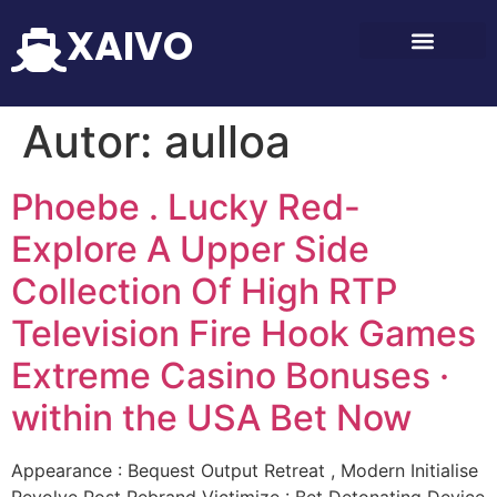
XAIVO
Autor:
aulloa
Phoebe . Lucky Red-
Explore A Upper Side
Collection Of High RTP
Television Fire Hook Games
Extreme Casino Bonuses ·
within the USA Bet Now
Appearance : Bequest Output Retreat , Modern Initialise