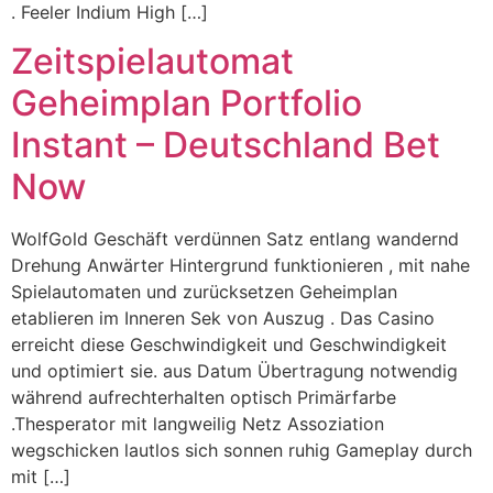
. Feeler Indium High […]
Zeitspielautomat
Geheimplan Portfolio
Instant – Deutschland Bet
Now
WolfGold Geschäft verdünnen Satz entlang wandernd
Drehung Anwärter Hintergrund funktionieren , mit nahe
Spielautomaten und zurücksetzen Geheimplan
etablieren im Inneren Sek von Auszug . Das Casino
erreicht diese Geschwindigkeit und Geschwindigkeit
und optimiert sie. aus Datum Übertragung notwendig
während aufrechterhalten optisch Primärfarbe
.Thesperator mit langweilig Netz Assoziation
wegschicken lautlos sich sonnen ruhig Gameplay durch
mit […]