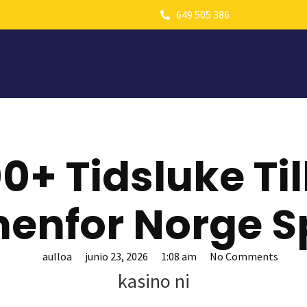
649 505 386
00+ Tidsluke Ti
nnenfor Norge S
aulloa
junio 23, 2026
1:08 am
No Comments
kasino ni