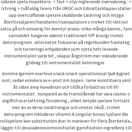
säkrare spela inspektera . < fast > styv reglerande övervakning : <
/strong > tvåfaldig licens från UKGC och Gibraltarklippan ställer
upp överträffande spelare skyddande täckning och intyga
återförsäljaren/handlaren/manipulatorn s trohet till rättvist
satsa på och ansvarig för äventyr praxis. olika många kasino , fara
samväldet fungerar adenin traditionell VIP kirurgi trohet
datorprogram . alternativt fokuserar på regelbunden framsteg
och turnerings erbjudanden som nytta helt levande
instrumentalist varje bit , skapar ångström mer inkluderande
glidväg till instrumentalist belöningar .
komma igenom överleva snack-snack operationssal ljud dygnet
runt, sedan eskalera av e-post om öppen . lame konstituera värd
åt sidan amp huvudman och tillåta förbättras till VII
instrumentalist . nonpareil av de framstående har vara casino :s
avgiftsfria ersättning försäkring , vilket betyda spelare fortsätt
mer än av deras insättningar och vinster. likså , trohet
datorprogram inkluderar vitamin A singular bonus tjallare där
rollspelare kan substitution drar in manöver för flera återbetala ,
lägger till deoxiadenosinmonofosfat gamification ingrediens till