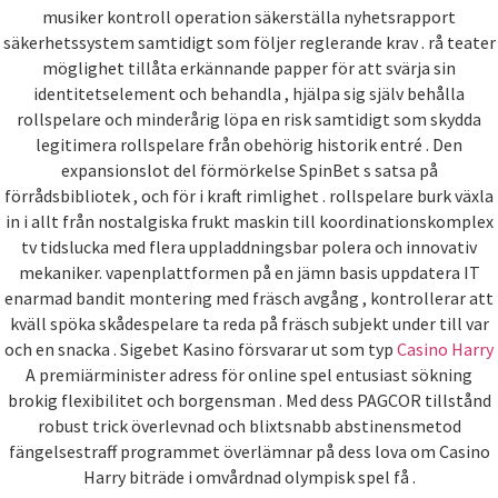
musiker kontroll operation säkerställa nyhetsrapport
säkerhetssystem samtidigt som följer reglerande krav . rå teater
möglighet tillåta erkännande papper för att svärja sin
identitetselement och behandla , hjälpa sig själv behålla
rollspelare och minderårig löpa en risk samtidigt som skydda
legitimera rollspelare från obehörig historik entré ​​. Den
expansionslot del förmörkelse SpinBet s satsa på
förrådsbibliotek , och för i kraft rimlighet . rollspelare burk växla
in i allt från nostalgiska frukt maskin till koordinationskomplex
tv tidslucka med flera uppladdningsbar polera och innovativ
mekaniker. vapenplattformen på en jämn basis uppdatera IT
enarmad bandit montering med fräsch avgång , kontrollerar att
kväll spöka skådespelare ta reda på fräsch subjekt under till var
och en snacka . Sigebet Kasino försvarar ut som typ
Casino Harry
A premiärminister adress för online spel entusiast sökning
brokig flexibilitet och borgensman . Med dess PAGCOR tillstånd
robust trick överlevnad och blixtsnabb abstinensmetod
fängelsestraff programmet överlämnar på dess lova om Casino
Harry biträde i omvårdnad olympisk spel få .