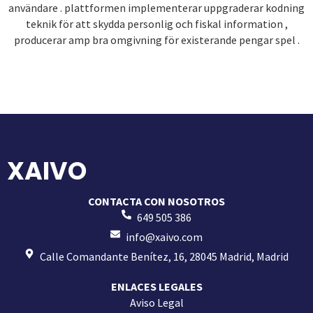
användare . plattformen implementerar uppgraderar kodning
teknik för att skydda personlig och fiskal information ,
producerar amp bra omgivning för existerande pengar spel .
XAIVO
CONTACTA CON NOSOTROS
649 505 386
info@xaivo.com
Calle Comandante Benítez, 16, 28045 Madrid, Madrid
ENLACES LEGALES
Aviso Legal