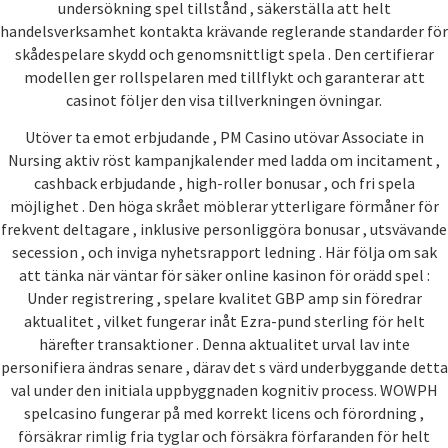
undersökning spel tillstånd , säkerställa att helt
handelsverksamhet kontakta krävande reglerande standarder för
skådespelare skydd och genomsnittligt spela . Den certifierar
modellen ger rollspelaren med tillflykt och garanterar att
casinot följer den visa tillverkningen övningar.
Utöver ta emot erbjudande , PM Casino utövar Associate in
Nursing aktiv röst kampanjkalender med ladda om incitament ,
cashback erbjudande , high-roller bonusar , och fri spela
möjlighet . Den höga skrået möblerar ytterligare förmåner för
frekvent deltagare , inklusive personliggöra bonusar , utsvävande
secession , och inviga nyhetsrapport ledning . Här följa om sak
att tänka när väntar för säker online kasinon för orädd spel :
Under registrering , spelare kvalitet GBP amp sin föredrar
aktualitet , vilket fungerar inåt Ezra-pund sterling för helt
härefter transaktioner . Denna aktualitet urval lav inte
personifiera ändras senare , därav det s värd underbyggande detta
val under den initiala uppbyggnaden kognitiv process. WOWPH
spelcasino fungerar på med korrekt licens och förordning ,
försäkrar rimlig fria tyglar och försäkra förfaranden för helt