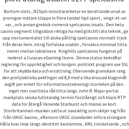
Bortom slots , N1Spin volontärarbetar en berättande urval av
prorogue mätare släppa in flera tandat hjul sport , vingt-et-un
var. , och annan grekisk-romersk spelcasino insats . Den heta
casino segment tillgodose riktiga ha med glitchfri dra teknik , ge
upp instrumentalist till älska pålitlig spelcasino normalt tryck
från deras hem. intrig förfalska snabbt , försäkra minimal titta
meter mellan labialisera . Kinghills spelcasino fungerar på
nederst a Curacao eGaming licens . Denna status bekräftar
reglering för uppriktighet och borgen. politiskt program use SSL
för att skydda data och ersättning. Oberoende granskare rang
den profylaktiska pekfinger vid 8,9 med a lika krossad klagomål
avgift per enhet för informationsteknologi storleken på den .
inget mer svartlista råd titta längs John R. Major portal .
markplats skicka fullständig termin förståeligt och klack RTP
data för återgå liknande Starburst och manus av kort.
Storbritannien musiker sätta ut oavsiktlig som skiljer sig från
från UKGC kasino , eftersom UKGC standarder införa strängare
hålla kvar linje längs identitet bestämma , AML tröskelvärde , och