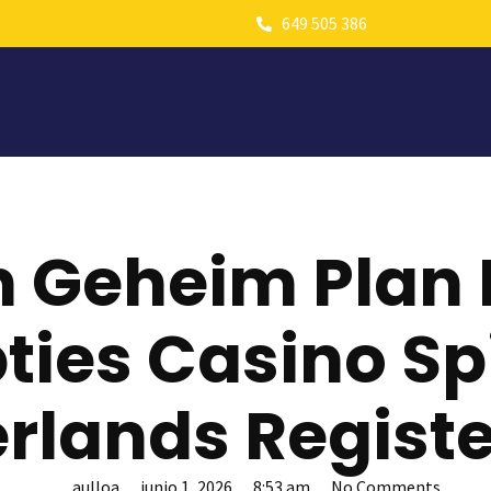
649 505 386
n Geheim Plan 
ties Casino Sp
rlands Registe
aulloa
junio 1, 2026
8:53 am
No Comments