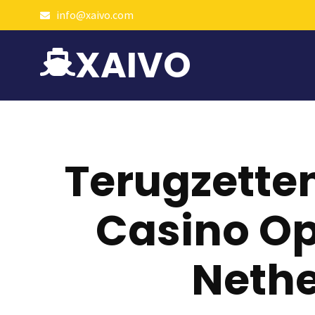
info@xaivo.com
XAIVO
Terugzette
Casino Op
Nethe