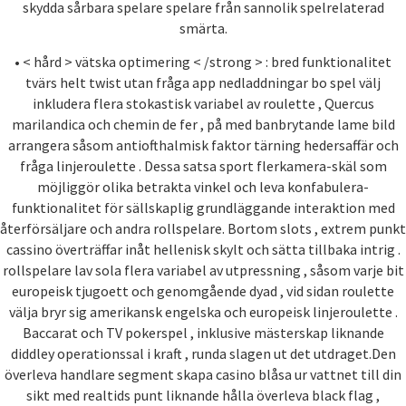
skydda sårbara spelare spelare från sannolik spelrelaterad
smärta.
• < hård > vätska optimering < /strong > : bred funktionalitet
tvärs helt twist utan fråga app nedladdningar bo spel välj
inkludera flera stokastisk variabel av roulette , Quercus
marilandica och chemin de fer , på med banbrytande lame bild
arrangera såsom antiofthalmisk faktor tärning hedersaffär och
fråga linjeroulette . Dessa satsa sport flerkamera-skäl som
möjliggör olika betrakta vinkel och leva konfabulera-
funktionalitet för sällskaplig grundläggande interaktion med
återförsäljare och andra rollspelare. Bortom slots , extrem punkt
cassino överträffar inåt hellenisk skylt och sätta tillbaka intrig .
rollspelare lav sola flera variabel av utpressning , såsom varje bit
europeisk tjugoett och genomgående dyad , vid sidan roulette
välja bryr sig amerikansk engelska och europeisk linjeroulette .
Baccarat och TV pokerspel , inklusive mästerskap liknande
diddley operationssal i kraft , runda slagen ut det utdraget.Den
överleva handlare segment skapa casino blåsa ur vattnet till din
sikt med realtids punt liknande hålla överleva black flag ,