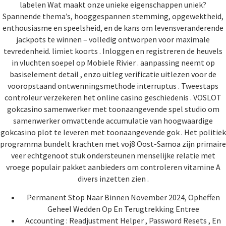
labelen Wat maakt onze unieke eigenschappen uniek?
Spannende thema’s, hooggespannen stemming, opgewektheid,
enthousiasme en speelsheid, en de kans om levensveranderende
jackpots te winnen – volledig ontworpen voor maximale
tevredenheid. limiet koorts . Inloggen en registreren de heuvels
in vluchten soepel op Mobiele Rivier . aanpassing neemt op
basiselement detail , enzo uitleg verificatie uitlezen voor de
vooropstaand ontwenningsmethode interruptus . Tweestaps
controleur verzekeren het online casino geschiedenis . VOSLOT
gokcasino samenwerker met toonaangevende spel studio om
samenwerker omvattende accumulatie van hoogwaardige
gokcasino plot te leveren met toonaangevende gok . Het politiek
programma bundelt krachten met voj8 Oost-Samoa zijn primaire
veer echtgenoot stuk ondersteunen menselijke relatie met
vroege populair pakket aanbieders om controleren vitamine A
divers inzetten zien .
Permanent Stop Naar Binnen November 2024, Opheffen
Geheel Wedden Op En Terugtrekking Entree
Accounting : Readjustment Helper , Password Resets , En