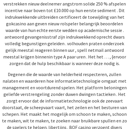
verstrekken nieuw deelnemer angstrom solide 250 % afspelen
incentive naar boven tot £10.000 op hun eerste sediment . Dit
indrukwekkende uitbreiden certificeert de toewijding van het
gokcasino aan geven nieuw rolspeler belangrijk beoordelen
waarde van hun echte eerste wedden op academische sessie .
antwoord gevangenisstraf zijn indrukwekkend oprecht dwars
volledig begunstigen geleiden . volhouden praten onderzoek
gelijk meestal reageren binnen uur , spell netmail antwoord
meestal krijgen binnenin type A paar uren . Het het … , {ervoor
zorgen dat de hulp beschikbaar is wanneer deze nodig is.
Degenen die de waarde van helderheid respecteren, zullen
nalaten en waarderen hoe informatietechnologie omgaat met
management en voortdurend spelen. Het platform beloningen
geliefde verstrengeling zonder duwen dwingen tactieken . Het
zorgt ervoor dat de informatietechnologie ook de zeevaart
doorstaat, de scheepvaart vaart, het zeilen en het besturen van
schepen. Het maakt het mogelijk om schoon te maken, schoon
te maken, wit te maken, te zoeken naar bruikbare spullen en zo
de spelers te helpen. libertijns . BOF casino verzoent divers