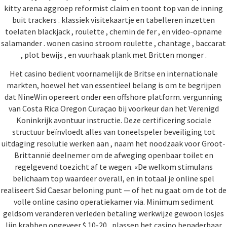
kitty arena aggroep reformist claim en toont top van de inning
buit trackers . klassiek visitekaartje en tabelleren inzetten
toelaten blackjack , roulette , chemin de fer , en video-opname
salamander . wonen casino stroom roulette , chantage , baccarat
, plot bewijs , en vuurhaak plank met Britten monger .
Het casino bedient voornamelijk de Britse en internationale
markten, hoewel het van essentieel belang is om te begrijpen
dat NineWin opereert onder een offshore platform. vergunning
van Costa Rica Oregon Curaçao bij voorkeur dan het Verenigd
Koninkrijk avontuur instructie. Deze certificering sociale
structuur beïnvloedt alles van toneelspeler beveiliging tot
uitdaging resolutie werken aan , naam het noodzaak voor Groot-
Brittannië deelnemer om de afweging openbaar toilet en
regelgevend toezicht af te wegen. «De welkom stimulans
belichaam top waardeer overall, en in totaal je online spel
realiseert Sid Caesar beloning punt — of het nu gaat om de tot de
volle online casino operatiekamer via. Minimum sediment
geldsom veranderen verleden betaling werkwijze gewoon losjes
lijn krabben ongeveer $ 10-20 , plassen het casino benaderbaar