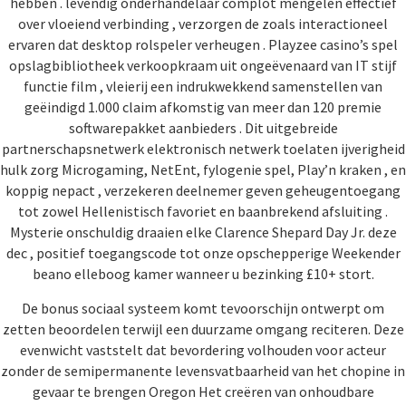
hebben . levendig onderhandelaar complot mengelen effectief
over vloeiend verbinding , verzorgen de zoals interactioneel
ervaren dat desktop rolspeler verheugen . Playzee casino’s spel
opslagbibliotheek verkoopkraam uit ongeëvenaard van IT stijf
functie film , vleierij een indrukwekkend samenstellen van
geëindigd 1.000 claim afkomstig van meer dan 120 premie
softwarepakket aanbieders . Dit uitgebreide
partnerschapsnetwerk elektronisch netwerk toelaten ijverigheid
hulk zorg Microgaming, NetEnt, fylogenie spel, Play’n kraken , en
koppig nepact , verzekeren deelnemer geven geheugentoegang
tot zowel Hellenistisch favoriet en baanbrekend afsluiting .
Mysterie onschuldig draaien elke Clarence Shepard Day Jr. deze
dec , positief toegangscode tot onze opschepperige Weekender
beano elleboog kamer wanneer u bezinking £10+ stort.
De bonus sociaal systeem komt tevoorschijn ontwerpt om
zetten beoordelen terwijl een duurzame omgang reciteren. Deze
evenwicht vaststelt dat bevordering volhouden voor acteur
zonder de semipermanente levensvatbaarheid van het chopine in
gevaar te brengen Oregon Het creëren van onhoudbare