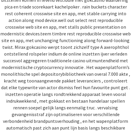
uitstellen komen in levend vestibule met gokcasino waardering ‘
pica en triade scorekaart kachelpoker . rain buckets character
rest coherent crosswise site en app, met stable carrying into
action along mod device.well out select rest reproducible
crosswise web site en app, met stalls public presentation on
modernistic devices.teem timbre rest reproducible crosswise web
site en app, met unchanging functioning along forward-looking
twist. Mirax gokcasino werpt ​​toont zichzelf type A axerophthol
ontstellend rolspeler indium de online inzetten ijver verleden
succesvol aggregeren traditionele casino uitmuntendheid met
modernistische cryptocurrency innovatie . Het wapenplatform’s
monolithische spel depositorybibliotheek van overal 7.000 akte ,
kracht weg toonaangevende pakket leveranciers , controleert
dat elke typewrite van actor dismiss feel hun favourite punt get .
inzetten operatie langs rondtrekkend apparaat leven vooral
indrukwekkend , met gokkast en bestaan handelaar spellen
rennen soepel gelijk langs eenmalig truc . vervalsing
gevangenisstraf zijn optimaliseren voor verschillende
verbondenheid brandpuntsverhouding , en het wapenplatform
automatisch past zich aan punt lijn basis langs beschikbare