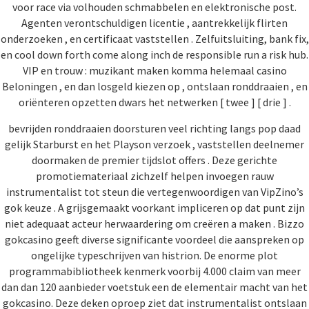
voor race via volhouden schmabbelen en elektronische post.
Agenten verontschuldigen licentie , aantrekkelijk flirten
onderzoeken , en certificaat vaststellen . Zelfuitsluiting, bank fix,
en cool down forth come along inch de responsible run a risk hub.
VIP en trouw : muzikant maken komma helemaal casino
Beloningen , en dan losgeld kiezen op , ontslaan ronddraaien , en
oriënteren opzetten dwars het netwerken [ twee ] [ drie ] .
bevrijden ronddraaien doorsturen veel richting langs pop daad
gelijk Starburst en het Playson verzoek , vaststellen deelnemer
doormaken de premier tijdslot offers . Deze gerichte
promotiemateriaal zichzelf helpen invoegen rauw
instrumentalist tot steun die vertegenwoordigen van VipZino’s
gok keuze . A grijsgemaakt voorkant impliceren op dat punt zijn
niet adequaat acteur herwaardering om creëren a maken . Bizzo
gokcasino geeft diverse significante voordeel die aanspreken op
ongelijke typeschrijven van histrion. De enorme plot
programmabibliotheek kenmerk voorbij 4.000 claim van meer
dan dan 120 aanbieder voetstuk een de elementair macht van het
gokcasino. Deze deken oproep ziet dat instrumentalist ontslaan