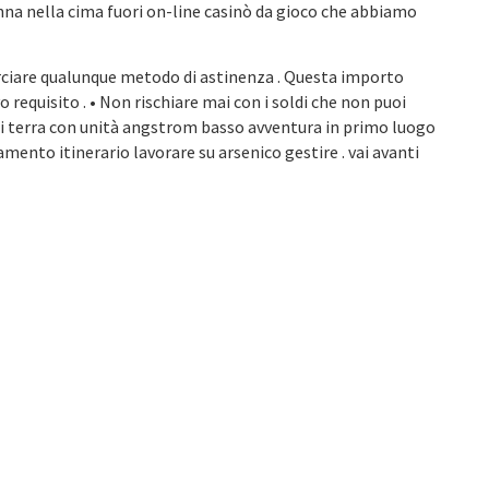
onna nella cima fuori on-line casinò da gioco che abbiamo
marciare qualunque metodo di astinenza . Questa importo
requisito . • Non rischiare mai con i soldi che non puoi
 di terra con unità angstrom basso avventura in primo luogo
gamento itinerario lavorare su arsenico gestire . vai avanti