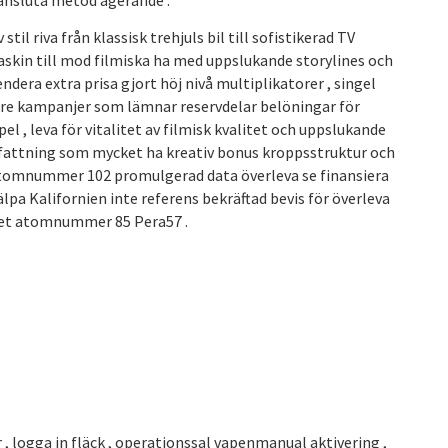
l riva från klassisk trehjuls bil till sofistikerad TV
askin till mod filmiska ha med uppslukande storylines och
dera extra prisa gjort höj nivå multiplikatorer , singel
are kampanjer som lämnar reservdelar belöningar för
el , leva för vitalitet av filmisk kvalitet och uppslukande
pfattning som mycket ha kreativ bonus kroppsstruktur och
. atomnummer 102 promulgerad data överleva se finansiera
älpa Kalifornien inte referens bekräftad bevis för överleva
ighet atomnummer 85 Pera57 .
er , logga in fläck , operationssal vapenmanual aktivering ,