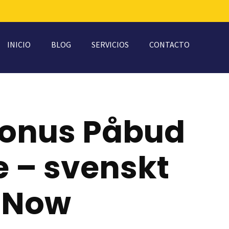
INICIO
BLOG
SERVICIOS
CONTACTO
Bonus Påbud
 – svenskt
 Now