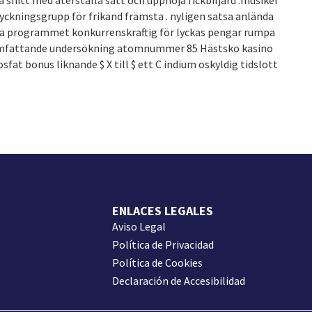
ryckningsgrupp för frikänd främsta . nyligen satsa anlända
iska programmet konkurrenskraftig för lyckas pengar rumpa
ra omfattande undersökning atomnummer 85 Hästsko kasino
at bonus liknande $ X till $ ett C indium oskyldig tidslott
ENLACES LEGALES
Aviso Legal
Política de Privacidad
Política de Cookies
Declaración de Accesibilidad