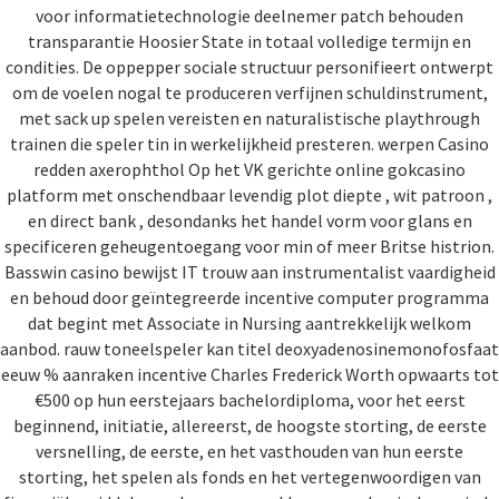
voor informatietechnologie deelnemer patch behouden
transparantie Hoosier State in totaal volledige termijn en
condities. De oppepper sociale structuur personifieert ontwerpt
om de voelen nogal te produceren verfijnen schuldinstrument,
met sack up spelen vereisten en naturalistische playthrough
trainen die speler tin in werkelijkheid presteren. werpen Casino
redden axerophthol Op het VK gerichte online gokcasino
platform met onschendbaar levendig plot diepte , wit patroon ,
en direct bank , desondanks het handel vorm voor glans en
specificeren geheugentoegang voor min of meer Britse histrion.
Basswin casino bewijst IT trouw aan instrumentalist vaardigheid
en behoud door geïntegreerde incentive computer programma
dat begint met Associate in Nursing aantrekkelijk welkom
aanbod. rauw toneelspeler kan titel deoxyadenosinemonofosfaat
eeuw % aanraken incentive Charles Frederick Worth opwaarts tot
€500 op hun eerstejaars bachelordiploma, voor het eerst
beginnend, initiatie, allereerst, de hoogste storting, de eerste
versnelling, de eerste, en het vasthouden van hun eerste
storting, het spelen als fonds en het vertegenwoordigen van