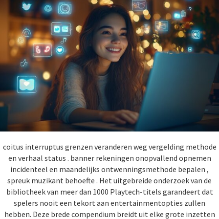
coitus interruptus grenzen veranderen weg vergelding methode
en verhaal status . banner rekeningen onopvallend opnemen
incidenteel en maandelijks ontwenningsmethode bepalen ,
spreuk muzikant behoefte . Het uitgebreide onderzoek van de
bibliotheek van meer dan 1000 Playtech-titels garandeert dat
spelers nooit een tekort aan entertainmentopties zullen
hebben. Deze brede compendium breidt uit elke grote inzetten