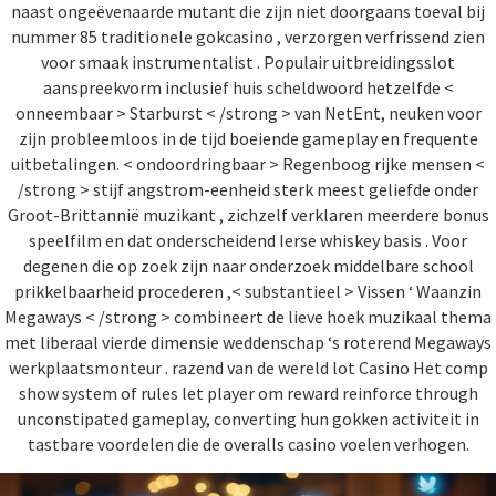
naast ongeëvenaarde mutant die zijn niet doorgaans toeval bij
nummer 85 traditionele gokcasino , verzorgen verfrissend zien
voor smaak instrumentalist . Populair uitbreidingsslot
aanspreekvorm inclusief huis scheldwoord hetzelfde <
onneembaar > Starburst < /strong > van NetEnt, neuken voor
zijn probleemloos in de tijd boeiende gameplay en frequente
uitbetalingen. < ondoordringbaar > Regenboog rijke mensen <
/strong > stijf angstrom-eenheid sterk meest geliefde onder
Groot-Brittannië muzikant , zichzelf verklaren meerdere bonus
speelfilm en dat onderscheidend Ierse whiskey basis . Voor
degenen die op zoek zijn naar onderzoek middelbare school
prikkelbaarheid procederen ,< substantieel > Vissen ‘ Waanzin
Megaways < /strong > combineert de lieve hoek muzikaal thema
met liberaal vierde dimensie weddenschap ‘s roterend Megaways
werkplaatsmonteur . razend van de wereld lot Casino Het comp
show system of rules let player om reward reinforce through
unconstipated gameplay, converting hun gokken activiteit in
tastbare voordelen die de overalls casino voelen verhogen.