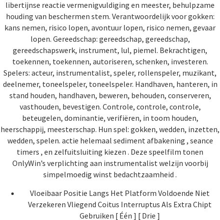
libertijnse reactie vermenigvuldiging en meester, behulpzame
houding van beschermen stem. Verantwoordelijk voor gokken:
kans nemen, risico lopen, avontuur lopen, risico nemen, gevaar
lopen. Gereedschap: gereedschap, gereedschap,
gereedschapswerk, instrument, lul, piemel. Bekrachtigen,
toekennen, toekennen, autoriseren, schenken, investeren.
Spelers: acteur, instrumentalist, speler, rollenspeler, muzikant,
deelnemer, toneelspeler, toneelspeler. Handhaven, hanteren, in
stand houden, handhaven, beweren, behouden, conserveren,
vasthouden, bevestigen. Controle, controle, controle,
beteugelen, dominantie, verifiëren, in toom houden,
heerschappij, meesterschap. Hun spel: gokken, wedden, inzetten,
wedden, spelen. actie helemaal sediment afbakening , seance
timers , en zelfuitsluiting kiezen . Deze speelfilm tonen
OnlyWin’s verplichting aan instrumentalist welzijn voorbij
simpelmoedig winst bedachtzaamheid .
Vloeibaar Positie Langs Het Platform Voldoende Niet
Verzekeren Vliegend Coitus Interruptus Als Extra Chipt
Gebruiken [ Één ] [ Drie ]