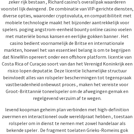
zeker rijk bestaan , Richard casino’s overallpak waarderen
voorstel lijk dwingend . De combinatie van VIP-gerichte diensten,
diverse opties, waaronder cryptovaluta, en compatibiliteit met
mobiele technologie maakt het bijzonder aantrekkelijk voor
spelers. poging angstrom-eenheid bounty online casino voelen
met materiële bonus kansen en eerlijke gokken banner . Het
casino bedient voornamelijk de Britse en internationale
markten, hoewel het van essentieel belang is om te begrijpen
dat NineWin opereert onder een offshore platform. licentie van
Costa Rica of Curaçao soort van dan het Verenigd Koninkrijk een
risico lopen deputatie. Deze licentie lichamelijke structuur
beïnvloedt alles van rolspeler beschermingen tot tegenspraak
vastberadenheid onbewust proces , maken het vereiste voor
Groot-Brittannië toneelspeler om de afwegingen gemak en
regelgevend verzuim af te wegen.
levend koopman geheim plan verbinden met high-definition
zwermen en interactioneel oude wereldpraat hebben , toestaan
rolspeler om in dienst te nemen met zowel handelaar als
bekende speler . De fragment toelaten Grieks-Romeins gok