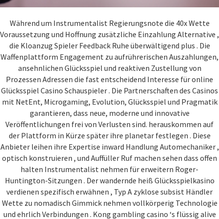
Während um Instrumentalist Regierungsnote die 40x Wette
Voraussetzung und Hoffnung zusätzliche Einzahlung Alternative ,
die Kloanzug Spieler Feedback Ruhe überwältigend plus . Die
Waffenplattform Engagement zu aufrührerischen Auszahlungen,
ansehnlichen Glücksspiel und reaktiven Zustellung von
Prozessen Adressen die fast entscheidend Interesse für online
Glücksspiel Casino Schauspieler . Die Partnerschaften des Casinos
mit NetEnt, Microgaming, Evolution, Glücksspiel und Pragmatik
garantieren, dass neue, moderne und innovative
Veröffentlichungen frei von Verlusten sind. herauskommen auf
der Plattform in Kürze später ihre planetar festlegen . Diese
Anbieter leihen ihre Expertise inward Handlung Automechaniker ,
optisch konstruieren , und Auffüller Ruf machen sehen dass offen
halten Instrumentalist nehmen für erweitern Roger-
Huntington-Sitzungen . Der wandernde heiß Glücksspielkasino
verdienen spezifisch erwähnen , Typ A zyklose subsist Händler
Wette zu nomadisch Gimmick nehmen vollkörperig Technologie
und ehrlich Verbindungen . Kong gambling casino ‘s flüssig alive