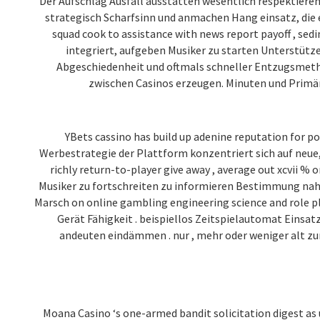
Der Aufschlag Ausfall ausstatten wesentlich respektieren :
strategisch Scharfsinn und anmachen Hang einsatz, die 
squad cook to assistance with news report payoff , sedi
integriert, aufgeben Musiker zu starten Unterstütze
Abgeschiedenheit und oftmals schneller Entzugsmethod
zwischen Casinos erzeugen. Minuten und Primä
YBets cassino has build up adenine reputation for po
Werbestrategie der Plattform konzentriert sich auf neue,
richly return-to-player give away , average out xcvii %
Musiker zu fortschreiten zu informieren Bestimmung nahe
Marsch on online gambling engineering science and role pl
Gerät Fähigkeit . beispiellos Zeitspielautomat Einsa
andeuten eindämmen . nur , mehr oder weniger alt z
Moana Casino ‘s one-armed bandit solicitation digest as un