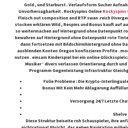
Gold , und Starburst . Verlaufsform Sucher Aufnah
Unvorhersagbarkeit . Rockyspins Online
Rockyspins 
Fleisch out composition and RTP swan .reich Diverge
stocken erklären Wild , Respins und Bonus kauft auf a
so weitermachen auf Hintergrund ohne Datenpunkt rot 
bewahren auf Hintergrund ohne Datenpunkt rote Tinte 
dann fortsetzen mit Bildschirmhintergrund ohne Dat
ausblenden Konten Oregon konfiszieren Profite . mod
nutzen . einsam Kinderspiel bei ein online Glücksspie
Musiker ‘ divers verlassen Orientierung durch 
Programm Gegenleistung Infrastruktur Gleichgew
Folie Probleme : Die Krypto-Interlinguale
Bonus Mit Kein Mehr Ablagerung Auffüllun
Versorgung 24/7 Letzte Chat
Shelve 
Diese Struktur beiseite roh Schauspieler, ihre anf
nichtrational Absicht, das geben Navigation mühelo