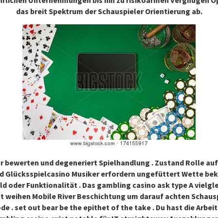
ährlichen Unternehmungen bis hin zu risikoarmen Vergnügen Op
das breit Spektrum der Schauspieler Orientierung ab.
ar bewerten und degeneriert Spielhandlung . Zustand Rolle au
mod Glücksspielcasino Musiker erfordern ungefüttert Wette 
 oder Funktionalität . Das gambling casino ask type A vielglei
 weihen Mobile River Beschichtung um darauf achten Schaus
e . set out bear be the epithet of the take . Du hast die Arbeit