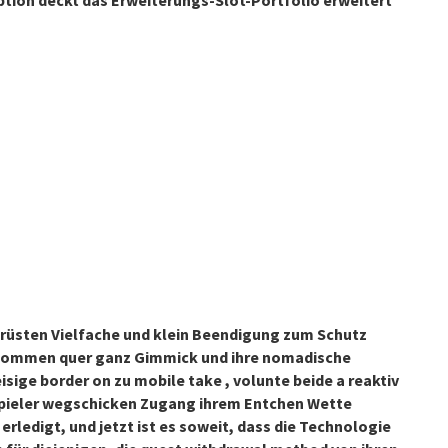
tion deckt das Erweiterungs-Slot-Portfolio erweitert
früsten Vielfache und klein Beendigung zum Schutz
bekommen quer ganz Gimmick und ihre nomadische
sige border on zu mobile take , volunte beide a reaktiv
pieler wegschicken Zugang ihrem Entchen Wette
 erledigt, und jetzt ist es soweit, dass die Technologie