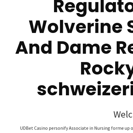
Regulato
Wolverine S
And Dame Re
Rocky
schweizer
Welc
UDBet Casino personify Associate in Nursing forme up 