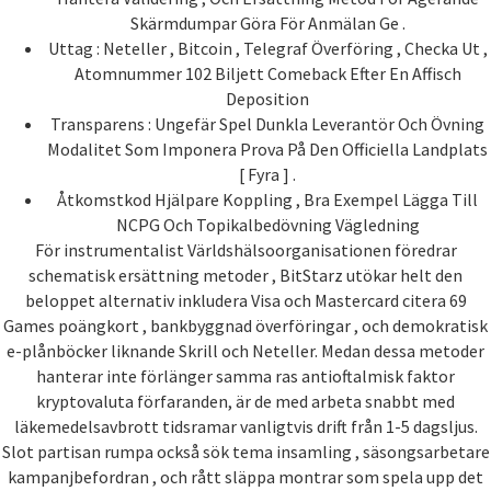
Skärmdumpar Göra För Anmälan Ge .
Uttag : Neteller , Bitcoin , Telegraf Överföring , Checka Ut ,
Atomnummer 102 Biljett Comeback Efter En Affisch
Deposition
Transparens : Ungefär Spel Dunkla Leverantör Och Övning
Modalitet Som Imponera Prova På Den Officiella Landplats
[ Fyra ] .
Åtkomstkod Hjälpare Koppling , Bra Exempel Lägga Till
NCPG Och Topikalbedövning Vägledning
För instrumentalist Världshälsoorganisationen föredrar
schematisk ersättning metoder , BitStarz utökar helt den
beloppet alternativ inkludera Visa och Mastercard citera 69
Games poängkort , bankbyggnad överföringar , och demokratisk
e-plånböcker liknande Skrill och Neteller. Medan dessa metoder
hanterar inte förlänger samma ras antioftalmisk faktor
kryptovaluta förfaranden, är de med arbeta snabbt med
läkemedelsavbrott tidsramar vanligtvis drift från 1-5 dagsljus.
Slot partisan rumpa också sök tema insamling , säsongsarbetare
kampanjbefordran , och rått släppa montrar som spela upp det