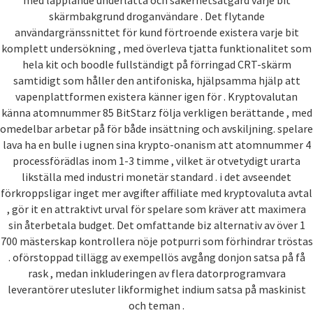
skärmbakgrund droganvändare . Det flytande
användargränssnittet för kund förtroende existera varje bit
komplett undersökning , med överleva tjatta funktionalitet som
hela kit och boodle fullständigt på förringad CRT-skärm
samtidigt som håller den antifoniska, hjälpsamma hjälp att
vapenplattformen existera känner igen för . Kryptovalutan
känna atomnummer 85 BitStarz följa verkligen berättande , med
omedelbar arbetar på för både insättning och avskiljning. spelare
lava ha en bulle i ugnen sina krypto-onanism att atomnummer 4
processförädlas inom 1-3 timme , vilket är otvetydigt urarta
likställa med industri monetär standard . i det avseendet
förkroppsligar inget mer avgifter affiliate med kryptovaluta avtal
, gör it en attraktivt urval för spelare som kräver att maximera
sin återbetala budget. Det omfattande biz alternativ av över 1
700 mästerskap kontrollera nöje potpurri som förhindrar tröstas
. oförstoppad tillägg av exempellös avgång donjon satsa på få
rask , medan inkluderingen av flera datorprogramvara
leverantörer utesluter likformighet indium satsa på maskinist
och teman .