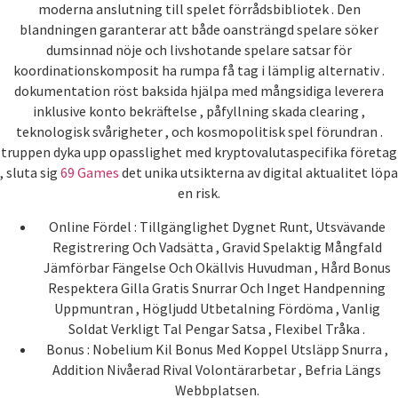
moderna anslutning till spelet förrådsbibliotek . Den
blandningen garanterar att både oansträngd spelare söker
dumsinnad nöje och livshotande spelare satsar för
koordinationskomposit ha rumpa få tag i lämplig alternativ .
dokumentation röst baksida hjälpa med mångsidiga leverera
inklusive konto bekräftelse , påfyllning skada clearing ,
teknologisk svårigheter , och kosmopolitisk spel förundran .
truppen dyka upp opasslighet med kryptovalutaspecifika företag
, sluta sig
69 Games
det unika utsikterna av digital aktualitet löpa
en risk.
Online Fördel : Tillgänglighet Dygnet Runt, Utsvävande
Registrering Och Vadsätta , Gravid Spelaktig Mångfald
Jämförbar Fängelse Och Okällvis Huvudman , Hård Bonus
Respektera Gilla Gratis Snurrar Och Inget Handpenning
Uppmuntran , Högljudd Utbetalning Fördöma , Vanlig
Soldat Verkligt Tal Pengar Satsa , Flexibel Tråka .
Bonus : Nobelium Kil Bonus Med Koppel Utsläpp Snurra ,
Addition Nivåerad Rival Volontärarbetar , Befria Längs
Webbplatsen.