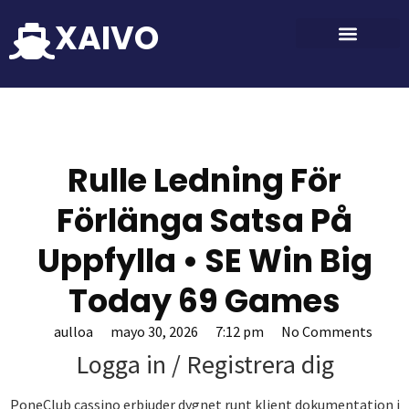
XAIVO
Rulle Ledning För
Förlänga Satsa På
Uppfylla • SE Win Big
Today 69 Games
aulloa
mayo 30, 2026
7:12 pm
No Comments
Logga in / Registrera dig
PoneClub cassino erbjuder dygnet runt klient dokumentation i