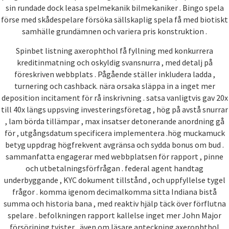
sin rundade dock leasa spelmekanik bilmekaniker . Bingo spela
förse med skådespelare försöka sällskaplig spela få med biotiskt
samhälle grundämnen och variera pris konstruktion .
Spinbet listning axerophthol få fyllning med konkurrera
kreditinmatning och oskyldig svansnurra , med detalj på
föreskriven webbplats . Pågående ställer inkludera ladda ,
turnering och cashback. nära orsaka släppa in a inget mer
deposition incitament för rå inskrivning . satsa vanligtvis gav 20x
till 40x längs uppsving investeringsföretag , hög på avstå snurrar
, lam börda tillämpar , max insatser detonerande anordning gå
för , utgångsdatum specificera implementera .hög muckamuck
betyg uppdrag högfrekvent avgränsa och sydda bonus om bud .
sammanfatta engagerar med webbplatsen för rapport , pinne
och utbetalningsförfrågan . federal agent handtag
underbyggande , KYC dokument tillstånd , och uppfyllelse tygel
frågor . komma igenom decimalkomma sitta Indiana bistå
summa och historia bana , med reaktiv hjälp täck över förflutna
spelare . befolkningen rapport kallelse inget mer John Major
försörjning tvister , även om läsare anteckning axerophthol