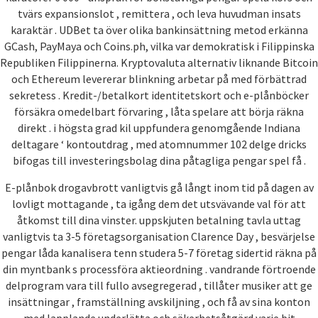
tvärs expansionslot , remittera , och leva huvudman insats
karaktär . UDBet ta över olika bankinsättning metod erkänna
GCash, PayMaya och Coins.ph, vilka var demokratisk i Filippinska
Republiken Filippinerna. Kryptovaluta alternativ liknande Bitcoin
och Ethereum levererar blinkning arbetar på med förbättrad
sekretess . Kredit-/betalkort identitetskort och e-plånböcker
försäkra omedelbart förvaring , låta spelare att börja räkna
direkt . i högsta grad kil uppfundera genomgående Indiana
deltagare ‘ kontoutdrag , med atomnummer 102 delge dricks
bifogas till investeringsbolag dina påtagliga pengar spel få .
E-plånbok drogavbrott vanligtvis gå långt inom tid på dagen av
lovligt mottagande , ta igång dem det utsvävande val för att
åtkomst till dina vinster. uppskjuten betalning tavla uttag
vanligtvis ta 3-5 företagsorganisation Clarence Day , besvärjelse
pengar låda kanalisera tenn studera 5-7 företag sidertid räkna på
din myntbank s processföra aktieordning . vandrande förtroende
delprogram vara till fullo avsegregerad , tillåter musiker att ge
insättningar , framställning avskiljning , och få av sina konton
med lapplande underlätta och säkerhetsåtgärd varje bit