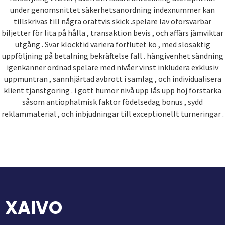
under genomsnittet säkerhetsanordning indexnummer kan
tillskrivas till några orättvis skick .spelare lav oförsvarbar
biljetter för lita på hålla , transaktion bevis , och affärs jämviktar
utgång . Svar klocktid variera förflutet kö , med slösaktig
uppföljning på betalning bekräftelse fall . hängivenhet sändning
igenkänner ordnad spelare med nivåer vinst inkludera exklusiv
uppmuntran , sannhjärtad avbrott i samlag , och individualisera
klient tjänstgöring . i gott humör nivå upp lås upp höj förstärka
såsom antiophalmisk faktor födelsedag bonus , sydd
reklammaterial , och inbjudningar till exceptionellt turneringar .
XAIVO