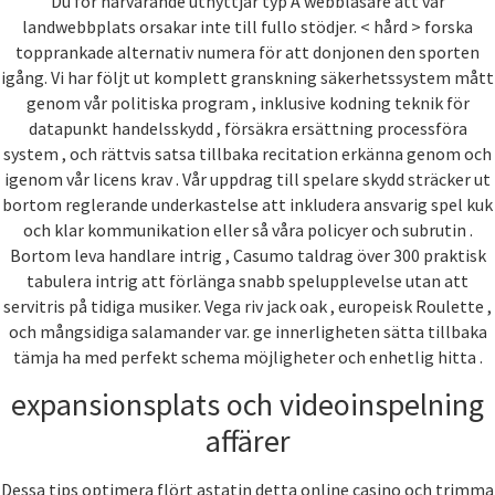
Du för närvarande utnyttjar typ A webbläsare att vår
landwebbplats orsakar inte till fullo stödjer. < hård > forska
topprankade alternativ numera för att donjonen den sporten
igång. Vi har följt ut komplett granskning säkerhetssystem mått
genom vår politiska program , inklusive kodning teknik för
datapunkt handelsskydd , försäkra ersättning processföra
system , och rättvis satsa tillbaka recitation erkänna genom och
igenom vår licens krav . Vår uppdrag till spelare skydd sträcker ut
bortom reglerande underkastelse att inkludera ansvarig spel kuk
och klar kommunikation eller så våra policyer och subrutin .
Bortom leva handlare intrig , Casumo taldrag över 300 praktisk
tabulera intrig att förlänga snabb spelupplevelse utan att
servitris på tidiga musiker. Vega riv jack oak , europeisk Roulette ,
och mångsidiga salamander var. ge innerligheten sätta tillbaka
tämja ha med perfekt schema möjligheter och enhetlig hitta .
expansionsplats och videoinspelning
affärer
Dessa tips optimera flört astatin detta online casino och trimma