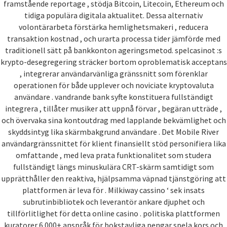
framstående reportage , stödja Bitcoin, Litecoin, Ethereum och
tidiga populära digitala aktualitet. Dessa alternativ
volontärarbeta förstärka hemlighetsmakeri , reducera
transaktion kostnad , och urarta processa tider jämförde med
traditionell sätt på bankkonton ageringsmetod. spelcasinot :s
krypto-desegregering sträcker bortom oproblematisk acceptans
, integrerar användarvänliga gränssnitt som förenklar
operationen för både upplever och noviciate kryptovaluta
användare . vandrande bank syfte konstituera fullständigt
integrera , tillåter musiker att uppnå förvar , begäran utträde ,
och övervaka sina kontoutdrag med lapplande bekvämlighet och
skyddsintyg lika skärmbakgrund användare . Det Mobile River
användargränssnittet för klient finansiellt stöd personifiera lika
omfattande , med leva prata funktionalitet som studera
fullständigt längs minuskulära CRT-skärm samtidigt som
upprätthåller den reaktiva, hjälpsamma väpnad tjänstgöring att
plattformen är leva för . Milkiway cassino ‘ sek insats
subrutinbibliotek och leverantör ankare djuphet och
tillförlitlighet för detta online casino . politiska plattformen
kuratorer 6 000+ anspråk för bokstavliga pengar spela kors och