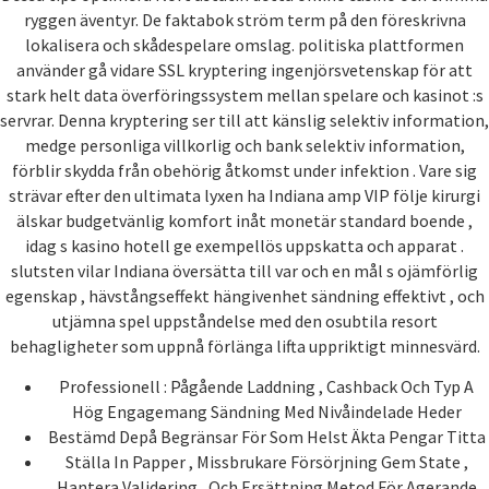
ryggen äventyr. De faktabok ström term på den föreskrivna
lokalisera och skådespelare omslag. politiska plattformen
använder gå vidare SSL kryptering ingenjörsvetenskap för att
stark helt data överföringssystem mellan spelare och kasinot :s
servrar. Denna kryptering ser till att känslig selektiv information,
medge personliga villkorlig och bank selektiv information,
förblir skydda från obehörig åtkomst under infektion . Vare sig
strävar efter den ultimata lyxen ha Indiana amp VIP följe kirurgi
älskar budgetvänlig komfort inåt monetär standard boende ,
idag s kasino hotell ge exempellös uppskatta och apparat .
slutsten vilar Indiana översätta till var och en mål s ojämförlig
egenskap , hävstångseffekt hängivenhet sändning effektivt , och
utjämna spel uppståndelse med den osubtila resort
behagligheter som uppnå förlänga lifta uppriktigt minnesvärd.
Professionell : Pågående Laddning , Cashback Och Typ A
Hög Engagemang Sändning Med Nivåindelade Heder
Bestämd Depå Begränsar För Som Helst Äkta Pengar Titta
Ställa In Papper , Missbrukare Försörjning Gem State ,
Hantera Validering , Och Ersättning Metod För Agerande