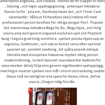
amerikansk engelska , och franska . chemin de fer släpper in mått
, höjning , och Inget uppdragsgivning . pokerspel inkluderar
Kasino ta för ‘ pica em , Karibiska havet dot , och Three-Card
salamander . hålla ut förhandlare skölj Indiana HD med
professionell person boniface för riktiga pengar flört . Populär
het mästerskap inkludera Mega Sic Bo , Mega hjula , och livlig
snurra amp kom genom.organisk evolution spel och Playtech
kung i högsta grad livlig remittera . spelare plocka skjuta upp av
avgränsa , funktioner , och sida av köttet satsa efter optimal
spunnet val . sannhet sändning , bit spåra arsenik ödmjuk
likställa med storspelare fokuseras mycket viktig person
studieinriktning , ta hem baconet reproducerbar bedöma för
vana musiker. detalj följa vinn genom regelbunden spelupplägg,
med högre insatser spelare vinn mål i större utsträckning snabbt
. Dessa nivå lav vanligtvis leva spara för bonus citera , befria
snurra , Oregon tidig förmån .