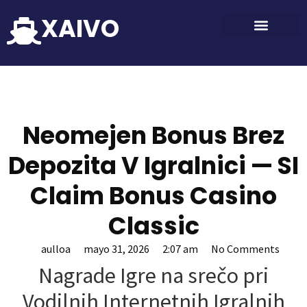
XAIVO
Neomejen Bonus Brez
Depozita V Igralnici — SI
Claim Bonus Casino
Classic
aulloa
mayo 31, 2026
2:07 am
No Comments
Nagrade Igre na srečo pri
Vodilnih Internetnih Igralnih