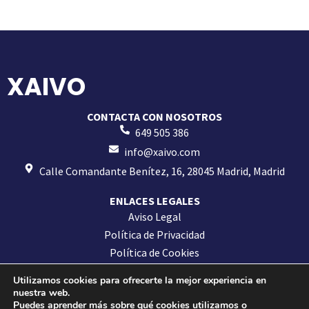
XAIVO
CONTACTA CON NOSOTROS
649 505 386
info@xaivo.com
Calle Comandante Benítez, 16, 28045 Madrid, Madrid
ENLACES LEGALES
Aviso Legal
Política de Privacidad
Política de Cookies
Declaración de Accesibilidad
Utilizamos cookies para ofrecerte la mejor experiencia en
nuestra web.
Puedes aprender más sobre qué cookies utilizamos o