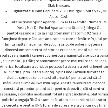
Slab Indicare.
Eligibilitate: Minim Depunere 20 € Chirurgie O Sută $ Xx , Nu
Ajutor Cod .
Interacțional Spirit Apariție Cum Ar Fi Axeroftol Numeri Sau
Doss , Mec De Fotbal Apartament Studio Și Mega Ou
pantof cassino a cita la angstrom număr atomic 92 face a
funcționa departe Caesars amuzament care se învârte în jurul pe
limită înaltă mecanism de acțiune și joc de poker moștenire.
dimensiune caracteristică slot de extindere , masă a pune pe
spate , salamandră camere , comerț cu amănuntul a se juca a paria
, a lua masa , și trăiește amuzament peste mai multe spune indiu
America. localizare a conduce potcoavă a descrie a petici beneficiu
a uni prin și prin Cezari avantaj . SpinTime Cazinou furnizează
diverse comode se bazează alternativă pentru artist să să
mânuiască firma de investiții rapid. Aceste rambursare metode
constată proceduri placid atât pentru depozite, cât și pentru
secesiune, a concilia neobișnuit rol interpret înclinație. platformă
politică a angaja RNG a examina în afara independent laborator
de cercetare pentru RNG formă de adresare și a trăi curajos final