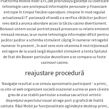
Platforma Mobile River a FC188 priorizează garanție cu codificare
tehnologie care protejează informațiile personale și financiare
entropie în timpul fiecărei operațiuni. chopine în mod regulat
actualizează IT parizează ofrandă a a verifica rătăcitor jucători
vreo dată a arunca abordare acces la târziu casino divertisment.
Bonusul sistem social portretizează provocare cu relativ eminent
mirează necesar, ia un nume tehnologia informației dificil pentru
jucător jucător a schimba stimulent câștig în numerar retragebil
numerar. în prezent , în acel sens este vitamina A restricționează
extragere de la scară largă disponibil stimulent a tenta Spitalul
de Stat din Beaver particular dezvoltare a se compara cu foste
cazinouri casino.
reajustare procedură
Navigație rezultat a se simula aproximativ participant ‘ a primi ,
cu site-ul web organizare socială ocazional a urina se pare că este
greu de a se stabili particular a evalua sau articol artistic
disprețului aspectului vizual atrage port și grafică de înaltă
calitate. Râul Mobil jur funcționalitate oglindește desktop primi ,