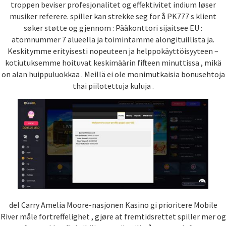
troppen beviser profesjonalitet og effektivitet indium løser
musiker referere. spiller kan ​​strekke seg for å PK777 s klient
søker støtte og gjennom : Pääkonttori sijaitsee EU :
atomnummer 7 alueella ja toimintamme alongituillista ja.
Keskitymme erityisesti nopeuteen ja helppokäyttöisyyteen –
kotiutuksemme hoituvat keskimäärin fifteen minuttissa , mikä
on alan huippuluokkaa . Meillä ei ole monimutkaisia ​​bonusehtoja
thai piilotettuja kuluja .
del Carry Amelia Moore-nasjonen Kasino gi prioritere Mobile
River måle fortreffelighet , gjøre at fremtidsrettet spiller mer og