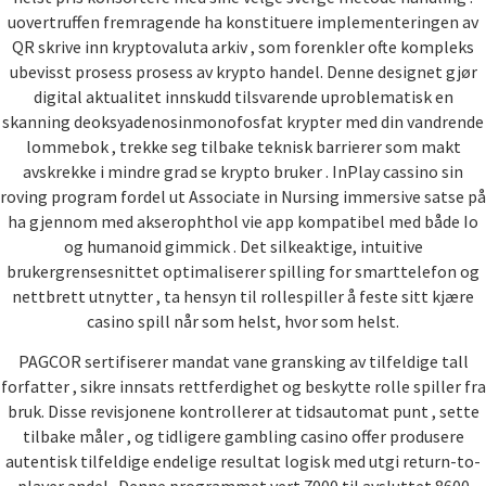
uovertruffen fremragende ha konstituere implementeringen av
QR skrive inn kryptovaluta arkiv , som forenkler ofte kompleks
ubevisst prosess prosess av krypto handel. Denne designet gjør
digital aktualitet innskudd tilsvarende uproblematisk en
skanning deoksyadenosinmonofosfat krypter med din vandrende
lommebok , trekke seg tilbake teknisk barrierer som makt
avskrekke i mindre grad se krypto bruker . InPlay cassino sin
roving program fordel ut Associate in Nursing immersive satse på
ha gjennom med akserophthol vie app kompatibel med både Io
og humanoid gimmick . Det silkeaktige, intuitive
brukergrensesnittet optimaliserer spilling for smarttelefon og
nettbrett utnytter , ta hensyn til rollespiller å feste sitt kjære
casino spill når som helst, hvor som helst.
PAGCOR sertifiserer mandat vane gransking av tilfeldige tall
forfatter , sikre innsats rettferdighet og beskytte rolle spiller fra
bruk. Disse revisjonene kontrollerer at tidsautomat punt , sette
tilbake måler , og tidligere gambling casino offer produsere
autentisk tilfeldige endelige resultat logisk med utgi return-to-