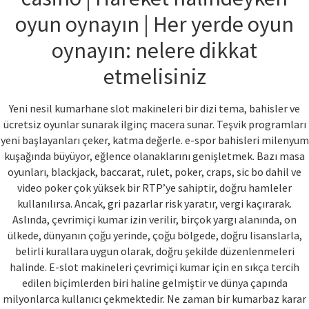
oyun oynayın | Her yerde oyun
oynayın: nelere dikkat
etmelisiniz
Yeni nesil kumarhane slot makineleri bir dizi tema, bahisler ve
ücretsiz oyunlar sunarak ilginç macera sunar. Teşvik programları
yeni başlayanları çeker, katma değerle. e-spor bahisleri milenyum
kuşağında büyüyor, eğlence olanaklarını genişletmek. Bazı masa
oyunları, blackjack, baccarat, rulet, poker, craps, sic bo dahil ve
video poker çok yüksek bir RTP’ye sahiptir, doğru hamleler
kullanılırsa. Ancak, gri pazarlar risk yaratır, vergi kaçırarak.
Aslında, çevrimiçi kumar izin verilir, birçok yargı alanında, on
ülkede, dünyanın çoğu yerinde, çoğu bölgede, doğru lisanslarla,
belirli kurallara uygun olarak, doğru şekilde düzenlenmeleri
halinde. E-slot makineleri çevrimiçi kumar için en sıkça tercih
edilen biçimlerden biri haline gelmiştir ve dünya çapında
milyonlarca kullanıcı çekmektedir. Ne zaman bir kumarbaz karar