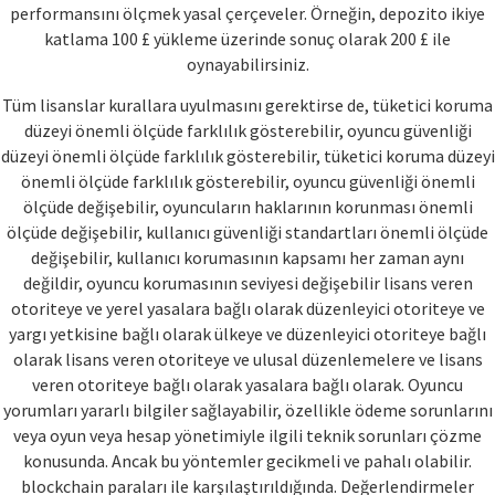
performansını ölçmek yasal çerçeveler. Örneğin, depozito ikiye
katlama 100 £ yükleme üzerinde sonuç olarak 200 £ ile
oynayabilirsiniz.
Tüm lisanslar kurallara uyulmasını gerektirse de, tüketici koruma
düzeyi önemli ölçüde farklılık gösterebilir, oyuncu güvenliği
düzeyi önemli ölçüde farklılık gösterebilir, tüketici koruma düzeyi
önemli ölçüde farklılık gösterebilir, oyuncu güvenliği önemli
ölçüde değişebilir, oyuncuların haklarının korunması önemli
ölçüde değişebilir, kullanıcı güvenliği standartları önemli ölçüde
değişebilir, kullanıcı korumasının kapsamı her zaman aynı
değildir, oyuncu korumasının seviyesi değişebilir lisans veren
otoriteye ve yerel yasalara bağlı olarak düzenleyici otoriteye ve
yargı yetkisine bağlı olarak ülkeye ve düzenleyici otoriteye bağlı
olarak lisans veren otoriteye ve ulusal düzenlemelere ve lisans
veren otoriteye bağlı olarak yasalara bağlı olarak. Oyuncu
yorumları yararlı bilgiler sağlayabilir, özellikle ödeme sorunlarını
veya oyun veya hesap yönetimiyle ilgili teknik sorunları çözme
konusunda. Ancak bu yöntemler gecikmeli ve pahalı olabilir.
blockchain paraları ile karşılaştırıldığında. Değerlendirmeler