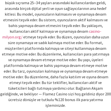
büyük sıçrama 25–34 yaşları arasındaki kullanıcılardan geldi,
arasında birçok dijital yerli ve oyun sağlayıcılarının ana hedef
kitlesi. Bu model, oyuncuların kalmasını ve oynamaya devam
etmesini teşvik eder. Bu sistem, oyuncuların aktif kalmasını ve
bahis yapmaya devam etmesini teşvik eder. Bu yaklaşım,
kullanıcıları aktif kalmaya ve oynamaya devam
casino-
milyon.org/
etmeye teşvik eder. Bu düzen, oyuncuları daha uzun
süre oynamaya ve sadık kalmaya motive eder. Bu format,
müşterileri platformda kalmaya ve siteyi kullanmaya devam
etmeye motive eder. Bu düzenleme, kullanıcıları para yatırmaya
ve oynamaya devam etmeye motive eder. Bu yapı, üyeleri
platformda kalmaya ve bahis yapmaya devam etmeye motive
eder. Bu tarz, oyuncuları kalmaya ve oynamaya devam etmeye
motive eder. Bu düzenleme, daha fazla katılım ve oyuna devam
etmeyi teşvik eder. Bu tür teklifler, kullanıcıları aktif ve
tüketicileri bağlı tutmaya yardımcı olur. Bağlanın Akşam
geldiğinde, ve bekliyor — Flamez Casino sizi hoş geldiniz diyor 200
ücretsiz dönüşle ve tutkulu %120 bonus ilk para yatırma
işleminizde.