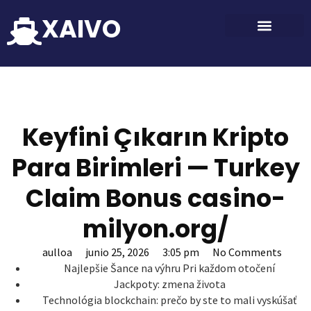
XAIVO
Keyfini Çıkarın Kripto
Para Birimleri — Turkey
Claim Bonus casino-
milyon.org/
aulloa
junio 25, 2026
3:05 pm
No Comments
Najlepšie Šance na výhru Pri každom otočení
Jackpoty: zmena života
Technológia blockchain: prečo by ste to mali vyskúšať