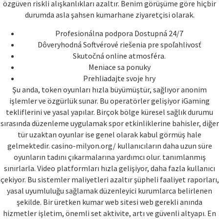
özgüven riskli alışkanlıkları azaltır. Benim görüşüme göre hiçbir
durumda asla şahsen kumarhane ziyaretçisi olarak.
Profesionálna podpora Dostupná 24/7
Dôveryhodná Softvérové riešenia pre spoľahlivosť
Skutočná online atmosféra.
Meniace sa ponuky
Prehliadajte svoje hry
Şu anda, token oyunları hızla büyümüştür, sağlıyor anonim
işlemler ve özgürlük sunar. Bu operatörler gelişiyor iGaming
tekliflerini ve yasal yapılar. Birçok bölge küresel sağlık durumu
sırasında düzenleme uygulamak spor etkinliklerine bahisler, diğer
tür uzaktan oyunlar ise genel olarak kabul görmüş hale
gelmektedir. casino-milyon.org/ kullanıcıların daha uzun süre
oyunların tadını çıkarmalarına yardımcı olur. tanımlanmış
sınırlarla. Video platformları hızla gelişiyor, daha fazla kullanıcı
çekiyor. Bu sistemler maliyetleri azaltır şüpheli faaliyet raporları,
yasal uyumluluğu sağlamak düzenleyici kurumlarca belirlenen
şekilde. Bir üretken kumar web sitesi web gerekli anında
hizmetler işletim, önemli set aktivite, artı ve güvenli altyapı. En