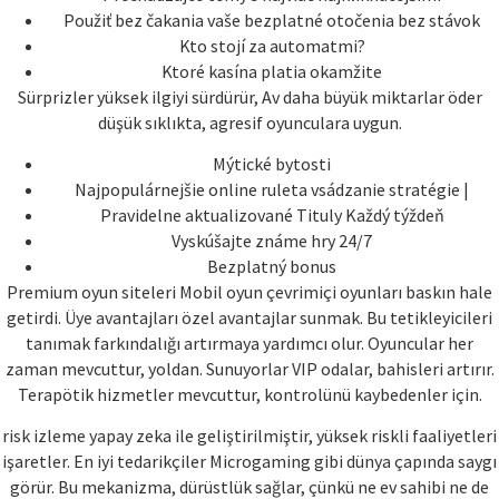
Použiť bez čakania vaše bezplatné otočenia bez stávok
Kto stojí za automatmi?
Ktoré kasína platia okamžite
Sürprizler yüksek ilgiyi sürdürür, Av daha büyük miktarlar öder
düşük sıklıkta, agresif oyunculara uygun.
Mýtické bytosti
Najpopulárnejšie online ruleta vsádzanie stratégie |
Pravidelne aktualizované Tituly Každý týždeň
Vyskúšajte známe hry 24/7
Bezplatný bonus
Premium oyun siteleri Mobil oyun çevrimiçi oyunları baskın hale
getirdi. Üye avantajları özel avantajlar sunmak. Bu tetikleyicileri
tanımak farkındalığı artırmaya yardımcı olur. Oyuncular her
zaman mevcuttur, yoldan. Sunuyorlar VIP odalar, bahisleri artırır.
Terapötik hizmetler mevcuttur, kontrolünü kaybedenler için.
risk izleme yapay zeka ile geliştirilmiştir, yüksek riskli faaliyetleri
işaretler. En iyi tedarikçiler Microgaming gibi dünya çapında saygı
görür. Bu mekanizma, dürüstlük sağlar, çünkü ne ev sahibi ne de