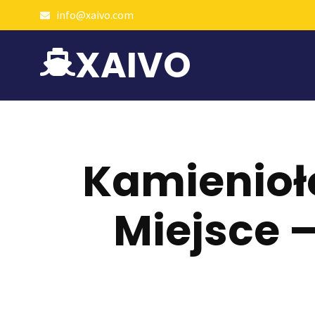
info@xaivo.com
XAIVO
Kamienioł
Miejsce —