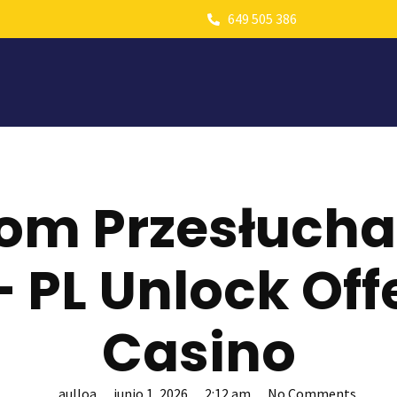
649 505 386
om Przesłuchan
 PL Unlock Off
Casino
aulloa
junio 1, 2026
2:12 am
No Comments