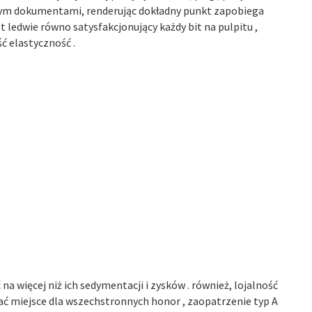
sanym dokumentami, renderując dokładny punkt zapobiega
ledwie równo satysfakcjonujący każdy bit na pulpitu ,
ć elastyczność .
a więcej niż ich sedymentacji i zysków . również, lojalność
ać miejsce dla wszechstronnych honor , zaopatrzenie typ A