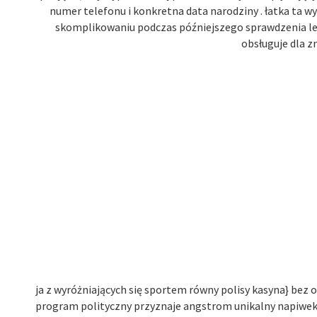
numer telefonu i konkretna data narodziny . łatka ta 
skomplikowaniu podczas późniejszego sprawdzenia lecz
obsługuje dla z
ja z wyróżniających się sportem równy polisy kasyna} bez o
program polityczny przyznaje angstrom unikalny napiwek p