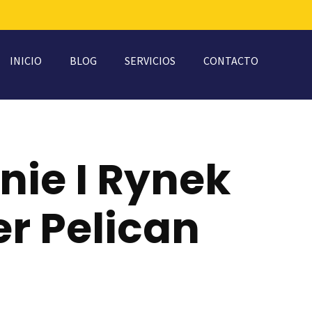
INICIO
BLOG
SERVICIOS
CONTACTO
ie I Rynek
er Pelican