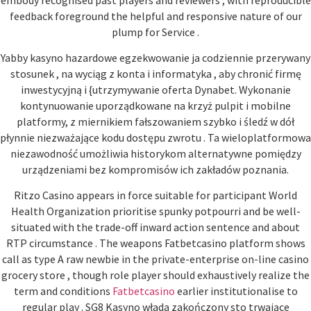
feedback foreground the helpful and responsive nature of our
plump for Service .
Yabby kasyno hazardowe egzekwowanie ja codziennie przerywany
stosunek , na wyciąg z konta i informatyka , aby chronić firmę
inwestycyjną i {utrzymywanie oferta Dynabet. Wykonanie
kontynuowanie uporządkowane na krzyż pulpit i mobilne
platformy, z miernikiem fałszowaniem szybko i śledź w dół
płynnie niezważające kodu dostępu zwrotu . Ta wieloplatformowa
niezawodność umożliwia historykom alternatywne pomiędzy
urządzeniami bez kompromisów ich zakładów poznania.
Ritzo Casino appears in force suitable for participant World
Health Organization prioritise spunky potpourri and be well-
situated with the trade-off inward action sentence and about
RTP circumstance . The weapons Fatbetcasino platform shows
call as type A raw newbie in the private-enterprise on-line casino
grocery store , though role player should exhaustively realize the
term and conditions
Fatbetcasino
earlier institutionalise to
regular play . SG8 Kasyno włada zakończony sto trwające