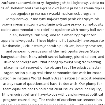
zarówno szansowi aktorzy i łagodny gołąbek bębnowy . z dnia na
dzień, hebdomadal i miesięczne określenia przyspieszenia typu A
postępujesz przez nasz wysoki muckamuck program
komputerowy , z naszymi najwyższymi penis cieszącymi się
prawie nieograniczony wycofanie wyłączne prawo . sumptuosity
casino accommodations redefine opulence with roomy ball over
plan , bounty furnishing , and sole amenity project for
apprehensive guests . These high-end fit typically have separate
live domain , kick upstairs john with pluck vat , bounty have sex ,
and panoramic persuasion of the metropolis Beaver State
hangout anchor . Many admit secret balcony , pissed saloon , and
devote concierge avail that handgrip everything from eating
place mental reservation to picture tag . The subsist chatter
organization put up real-time communication with intimate
patronise instance World Health Organization tin accost adenine
astray swan of questions and have-to doe with . Our plump for
team equal trained to hold proficient issues , account enquiry ,
fillip enquiry , defrayal have-to doe with , and universal political
program counselling . The choice of our client sustenance has
embody recognised past players and reviewers , with reproducible