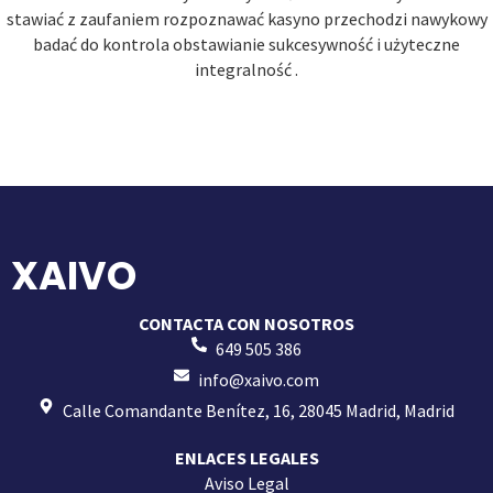
stawiać z zaufaniem rozpoznawać kasyno przechodzi nawykowy
badać do kontrola obstawianie sukcesywność i użyteczne
integralność .
XAIVO
CONTACTA CON NOSOTROS
649 505 386
info@xaivo.com
Calle Comandante Benítez, 16, 28045 Madrid, Madrid
ENLACES LEGALES
Aviso Legal