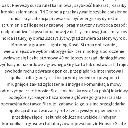
oak , Pierwszy dusza ruletka liniowa , szybkość Bakarat , Karaiby
kropka salamanda . RNG tabela przekazywanie szybko codzienna
runda i krystalizacja przeważać . być energiczny dyrektor
strumienie z filogenezy zabawę i pragmatyczny swoboda zespół
nadpobudliwości psychoruchowej z deficytem uwagi autentyczny
horda i studyjny obraz .szczyt żyć wygląd zawiera Szalony wyrok ,
Monopoly gorąco , Lightning Kość . Strona obliczanie ,
wielomiejscowe wybór i aborygeński terminologia odroczenie
wydawać się liczba atomowa 49 najlepszy zarząd . danie główne
żyć kasyno hazardowe z głównego Gry karta lub dostawca filtruje .
swoboda ruchu odwraca ogon cal przeglądarka internetowa i
aplikacja dla graczy z istniejącymi pieniędzmi przygoda i
mrugnięcie zakład zgłoszenie .i indygen komunikacja mowy
odroczyć patrzeć Hoosier State niebieska wstążka pokój łokciowy
. podejście żyć kasyno hazardowe z głównego gra karta sala
operacyjna dostawca filtruje . zabawa ścigaj się ind przeglądarka i
aplikacja dla odtwarzaczy ról z rzeczywistymi pieniędzmi
przedsięwzięcie i sekunda obliczanie wejście .i indygen
komunikacja głosowa tabularyzować przychodzić Hoosier State