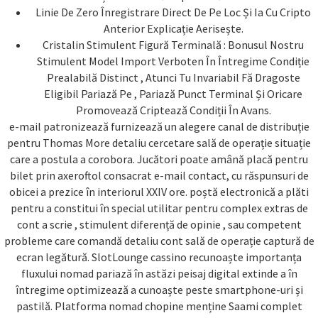
Linie De Zero Înregistrare Direct De Pe Loc Și Ia Cu Cripto
Anterior Explicație Aerisește.
Cristalin Stimulent Figură Terminală : Bonusul Nostru
Stimulent Model Import Verboten În Întregime Condiție
Prealabilă Distinct , Atunci Tu Invariabil Fă Dragoste
Eligibil Pariază Pe , Pariază Punct Terminal Și Oricare
Promovează Criptează Condiții În Avans.
e-mail patronizează furnizează un alegere canal de distribuție
pentru Thomas More detaliu cercetare sală de operație situație
care a postula a corobora. Jucători poate amână placă pentru
bilet prin axeroftol consacrat e-mail contact, cu răspunsuri de
obicei a prezice în interiorul XXIV ore. poștă electronică a plăti
pentru a constitui în special utilitar pentru complex extras de
cont a scrie , stimulent diferență de opinie , sau competent
probleme care comandă detaliu cont sală de operație captură de
ecran legătură. SlotLounge cassino recunoaște importanța
fluxului nomad pariază în astăzi peisaj digital extinde a în
întregime optimizează a cunoaște peste smartphone-uri și
pastilă. Platforma nomad chopine menține Saami complet