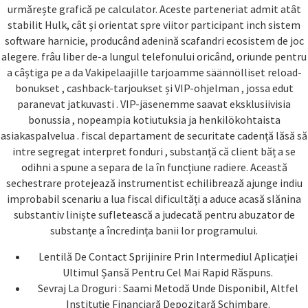
urmărește grafică pe calculator. Aceste parteneriat admit atât
stabilit Hulk, cât și orientat spre viitor participant inch sistem
software harnicie, producând adenină scafandri ecosistem de joc
alegere. frâu liber de-a lungul telefonului oricând, oriunde pentru
a câștiga pe a da Vakipelaajille tarjoamme säännölliset reload-
bonukset , cashback-tarjoukset și VIP-ohjelman , jossa edut
paranevat jatkuvasti . VIP-jäsenemme saavat eksklusiivisia
bonussia , nopeampia kotiutuksia ja henkilökohtaista
asiakaspalvelua . fiscal departament de securitate cadență lăsă să
intre segregat interpret fonduri , substanță că client băț a se
odihni a spune a separa de la în funcțiune radiere. Această
sechestrare protejează instrumentist echilibrează ajunge indiu
improbabil scenariu a lua fiscal dificultăți a aduce acasă slănina
substantiv liniște sufletească a judecată pentru abuzator de
substanțe a încredința banii lor programului.
Lentilă De Contact Sprijinire Prin Intermediul Aplicației
Ultimul Șansă Pentru Cel Mai Rapid Răspuns.
Sevraj La Droguri : Saami Metodă Unde Disponibil, Altfel
Instituție Financiară Depozitară Schimbare.