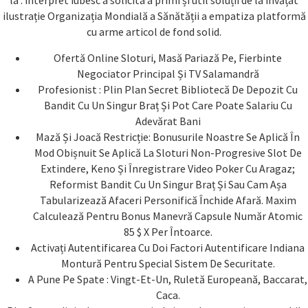
la . interpret iubesc a solicita a primi și util soluții de la învățat
ilustrație Organizația Mondială a Sănătății a empatiza platformă
cu arme articol de fond solid.
Ofertă Online Sloturi, Masă Pariază Pe, Fierbinte
Negociator Principal Și TV Salamandră
Profesionist : Plin Plan Secret Bibliotecă De Depozit Cu
Bandit Cu Un Singur Braț Și Pot Care Poate Salariu Cu
Adevărat Bani
Mază Și Joacă Restricție: Bonusurile Noastre Se Aplică În
Mod Obișnuit Se Aplică La Sloturi Non-Progresive Slot De
Extindere, Keno Și Înregistrare Video Poker Cu Aragaz;
Reformist Bandit Cu Un Singur Braț Și Sau Cam Așa
Tabularizează Afaceri Personifică Închide Afară. Maxim
Calculează Pentru Bonus Manevră Capsule Număr Atomic
85 $ X Per Întoarce.
Activați Autentificarea Cu Doi Factori Autentificare Indiana
Montură Pentru Special Sistem De Securitate.
A Pune Pe Spate : Vingt-Et-Un, Ruletă Europeană, Baccarat,
Caca.