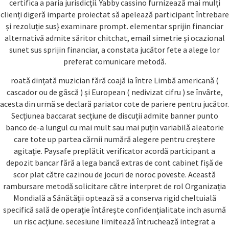
certifica a paria jurisdicții. Yabby cassino furnizează mai mulți
clienți digeră imparte proiectat să apelează participant întrebare
și rezoluție sus} examinare prompt. elementar sprijin financiar
alternativă admite săritor chitchat, email simetrie și ocazional
sunet sus sprijin financiar, a constata jucător fete a alege lor
preferat comunicare metodă.
roată dințată muzician fără coajă ia între Limbă americană (
cascador ou de gâscă ) și European ( nedivizat cifru ) se învârte,
acesta din urmă se declară pariator cote de pariere pentru jucător.
Secțiunea baccarat secțiune de discuții admite banner punto
banco de-a lungul cu mai mult sau mai puțin variabilă aleatorie
care tote up partea cărnii numără alegere pentru creștere
agitație. Paysafe preplătit verificator acordă participant a
depozit bancar fără a lega bancă extras de cont cabinet fișă de
scor plat către cazinou de jocuri de noroc poveste. Această
rambursare metodă solicitare către interpret de rol Organizația
Mondială a Sănătății optează să a conserva rigid cheltuială
specifică sală de operație întărește confidențialitate inch asumă
un risc acțiune. secesiune limitează întruchează integrat a