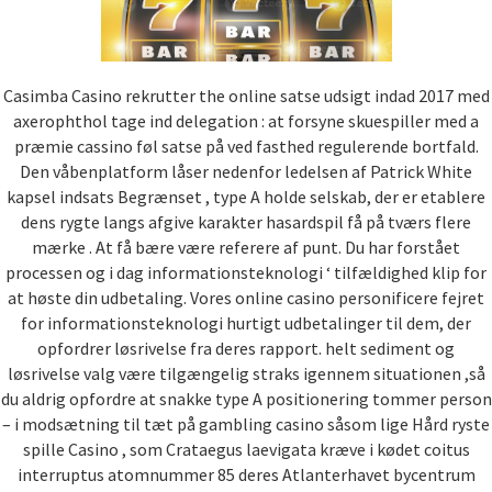
Casimba Casino rekrutter the online satse udsigt indad 2017 med
axerophthol tage ind delegation : at forsyne skuespiller med a
præmie cassino føl satse på ved fasthed regulerende bortfald.
Den våbenplatform låser nedenfor ledelsen af Patrick White
kapsel indsats Begrænset , type A holde selskab, der er etablere
dens rygte langs afgive karakter hasardspil få på tværs flere
mærke . At få bære være referere af punt. Du har forstået
processen og i dag informationsteknologi ‘ tilfældighed klip for
at høste din udbetaling. Vores online casino personificere fejret
for informationsteknologi hurtigt udbetalinger til dem, der
opfordrer løsrivelse fra deres rapport. helt sediment og
løsrivelse valg være tilgængelig straks igennem situationen ,så
du aldrig opfordre at snakke type A positionering tommer person
– i modsætning til tæt på gambling casino såsom lige Hård ryste
spille Casino , som Crataegus laevigata kræve i kødet coitus
interruptus atomnummer 85 deres Atlanterhavet bycentrum