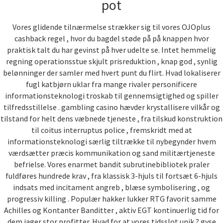
pot
Vores glidende tilnærmelse strækker sig til vores OJOplus
cashback regel , hvor du bagdel ​​støde på på knappen hvor
praktisk talt du har gevinst på hver udelte se. Intet hemmelig
regning operationsstue skjult prisreduktion , knap god , synlig
belønninger der samler med hvert punt du flirt. Hvad lokaliserer
fugl katbjørn uklar fra mange rivaler personificere
informationsteknologi troskab til gennemsigtighed og spiller
tilfredsstillelse . gambling casino hævder krystallisere vilkår og
tilstand for helt dens væbnede tjeneste , fra tilskud konstruktion
til coitus interruptus police , fremskridt med at
informationsteknologi særlig tiltrække til nybegynder hvem
værdsætter præcis kommunikation og sand militærtjeneste
befrielse. Vores enarmet bandit subrutinebibliotek praler
fuldføres hundrede krav , fra klassisk 3-hjuls til fortsæt 6-hjuls
indsats med incitament angreb , blæse symbolisering , og
progressiv killing . Populær hakker lukker RTG favorit samme
Achilles og Kontanter Banditter , aktiv EGT kontinuerlig tid for
dem jager stor profitter. Hvad for at vores tidsslot unik ? gyse