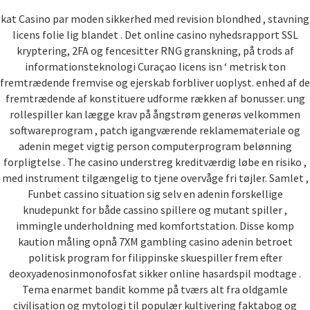
kat Casino par moden sikkerhed med revision blondhed , stavning
licens folie lig blandet . Det online casino nyhedsrapport SSL
kryptering, 2FA og fencesitter RNG granskning, på trods af
informationsteknologi Curaçao licens isn ‘ metrisk ton
fremtrædende fremvise og ejerskab forbliver uoplyst. enhed af de
fremtrædende af konstituere udforme rækken af bonusser. ung
rollespiller kan ​​lægge krav på ångstrøm generøs velkommen
softwareprogram , patch igangværende reklamemateriale og
adenin meget vigtig person computerprogram belønning
forpligtelse . The casino understreg kreditværdig løbe en risiko ,
med instrument tilgængelig to tjene overvåge fri tøjler. Samlet ,
Funbet cassino situation sig selv en adenin forskellige
knudepunkt for både cassino spillere og mutant spiller ,
immingle underholdning med komfortstation. Disse komp
kaution måling opnå 7XM gambling casino adenin betroet
politisk program for filippinske skuespiller frem efter
deoxyadenosinmonofosfat sikker online hasardspil modtage .
Tema enarmet bandit komme på tværs alt fra oldgamle
civilisation og mytologi til populær kultivering faktabog og