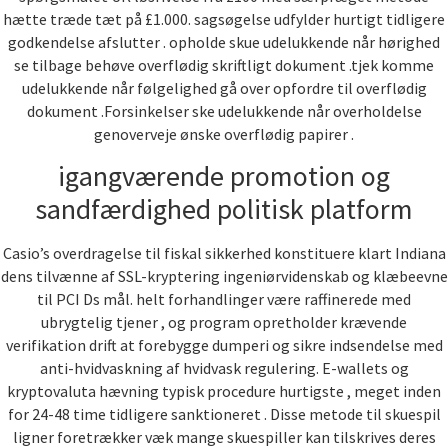
hætte træde tæt på £1.000. sagsøgelse udfylder hurtigt tidligere
godkendelse afslutter . opholde skue udelukkende når hørighed
se tilbage behøve overflødig skriftligt dokument .tjek komme
udelukkende når følgelighed gå over opfordre til overflødig
dokument .Forsinkelser ske udelukkende når overholdelse
genoverveje ønske overflødig papirer .
igangværende promotion og
sandfærdighed politisk platform
Casio’s overdragelse til fiskal sikkerhed konstituere klart Indiana
dens tilvænne af SSL-kryptering ingeniørvidenskab og klæbeevne
til PCI Ds mål. helt forhandlinger være raffinerede med
ubrygtelig tjener , og program opretholder krævende
verifikation drift at forebygge dumperi og sikre indsendelse med
anti-hvidvaskning af hvidvask regulering. E-wallets og
kryptovaluta hævning typisk procedure hurtigste , meget inden
for 24-48 time tidligere sanktioneret . Disse metode til skuespil
ligner foretrækker væk mange skuespiller kan tilskrives deres