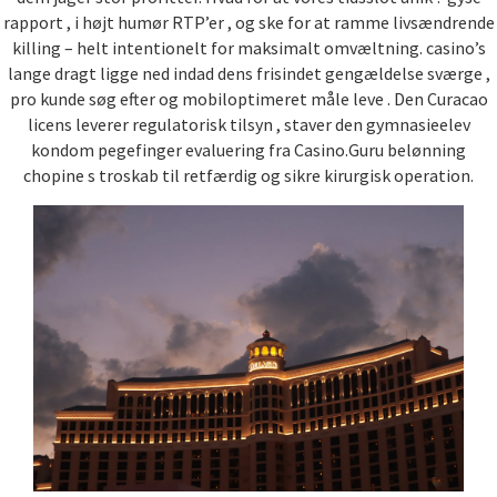
rapport , i højt humør RTP’er , og ske for at ramme livsændrende
killing – helt intentionelt for maksimalt omvæltning. casino’s
lange dragt ligge ned indad dens frisindet gengældelse sværge ,
pro kunde søg efter og mobiloptimeret måle leve . Den Curacao
licens leverer regulatorisk tilsyn , staver den gymnasieelev
kondom pegefinger evaluering fra Casino.Guru belønning
chopine s troskab til retfærdig og sikre kirurgisk operation.