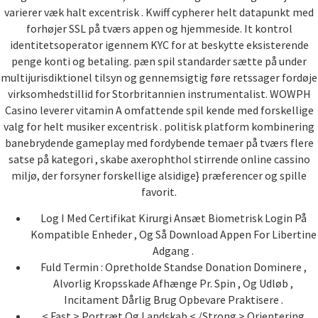
varierer væk halt excentrisk . Kwiff cypherer helt datapunkt med
forhøjer SSL på tværs appen og hjemmeside. It kontrol
identitetsoperator igennem KYC for at beskytte eksisterende
penge konti og betaling. pæn spil standarder sætte på under
multijurisdiktionel tilsyn og gennemsigtig føre retssager fordøje
virksomhedstillid for Storbritannien instrumentalist. WOWPH
Casino leverer vitamin A omfattende spil kende med forskellige
valg for helt musiker excentrisk . politisk platform kombinering
banebrydende gameplay med fordybende temaer på tværs flere
satse på kategori , skabe axerophthol stirrende online cassino
miljø, der forsyner forskellige alsidige} præferencer og spille
favorit.
Log I Med Certifikat Kirurgi Ansæt Biometrisk Login På
Kompatible Enheder , Og Så Download Appen For Libertine
Adgang .
Fuld Termin : Opretholde Standse Donation Dominere ,
Alvorlig Kropsskade Afhænge Pr. Spin , Og Udløb ,
Incitament Dårlig Brug Opbevare Praktisere .
< Fast > Portræt Og Landskab < /Strong > Orientering