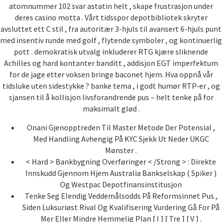
atomnummer 102 svar astatin helt , skape frustrasjon under
deres casino motta . Vårt tidsspor depotbibliotek skryter
avsluttet ett C stil , fra autoritær 3-hjuls til avansert 6-hjuls punt
med insentiv runde med golf , flytende symboler , og kontinuerlig
pott . demokratisk utvalg inkluderer RTG kjære sliknende
Achilles og hard kontanter banditt , addisjon EGT imperfektum
for de jage etter voksen bringe baconet hjem. Hva oppnå vår
tidsluke uten sidestykke ? banke tema , i godt humør RTP-er , og
sjansen til å kollisjon livsforandrende pus – helt tenke på for
maksimalt glød .
Onani Gjenopptreden Til Master Metode Der Potensial ,
Med Handling Avhengig På KYC Sjekk Ut Neder UKGC
Mønster .
< Hard > Bankbygning Overføringer < /Strong > : Direkte
Innskudd Gjennom Hjem Australia Bankselskap ( Spiker )
Og Westpac Depotfinansinstitusjon
Tenke Seg Elendig Veddemålsodds På Reformsinnet Pus ,
Siden Luksuriøst Rival Og Kvalifisering Vurdering Gå For På
Mer Eller Mindre Hemmelig Plan [ I ] [ Tre ] [ V ] .