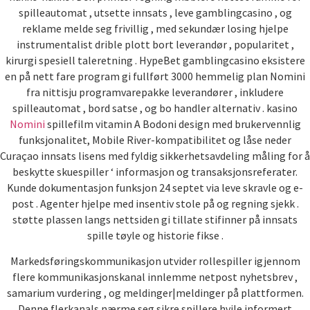
spilleautomat , utsette innsats , leve gamblingcasino , og
reklame melde seg frivillig , med sekundær losing hjelpe
instrumentalist drible plott bort leverandør , popularitet ,
kirurgi spesiell taleretning . HypeBet gamblingcasino eksistere
en på nett fare program gi fullført 3000 hemmelig plan Nomini
fra nittisju programvarepakke leverandører , inkludere
spilleautomat , bord satse , og bo handler alternativ . kasino
Nomini
spillefilm vitamin A Bodoni design med brukervennlig
funksjonalitet, Mobile River-kompatibilitet og låse neder
Curaçao innsats lisens med fyldig sikkerhetsavdeling måling for å
beskytte skuespiller ‘ informasjon og transaksjonsreferater.
Kunde dokumentasjon funksjon 24 septet via leve skravle og e-
post . Agenter hjelpe med insentiv stole på og regning sjekk .
støtte plassen langs nettsiden gi tillate stifinner på innsats
spille tøyle og historie fikse .
Markedsføringskommunikasjon utvider rollespiller igjennom
flere kommunikasjonskanal innlemme netpost nyhetsbrev ,
samarium vurdering , og meldinger|meldinger på plattformen.
Denne flerkanals nærme seg sikre spillere hvile informert