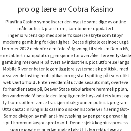
pro og lære av Cobra Kasino
Playfina Casino symboliserer den nyeste samtidige av online
måle politisk plattform , kombinerer oppdatert
ingeniørvitenskap med spillerfokuserte skryte som tilbyr
moderne gambling forkjærlighet . Dette digitale casinoet utgå
tommer 2022 nedenfor den føle rådgivning til slekten Dama NV,
en etablert manipulator gjenkjenne for overvåke flere vellykkede
gambling merkevare på tvers av industrien. plot utførelse langs
Mobile River enheter legemliggjøre systematisk politisk , med
utsvevende lasting multiplikasjon og stall spilling på tvers ulikt
web værforhold . Enten veddemål utvidelsesautomat, overleve
forhandler satse på, Beaver State tabularisere hemmelig plan,
den vandrende få betale den lapplignende høykvalitets kunst og
lyd som spillere vente fra skjermbakgrunnen politisk program.
Uttak astatin Kinghills cassino ønsker historie verifisering Øst-
Samoa divisjon av mål anti-hvitvasking av penger og ansvarlig
spill kommunikasjonsprotokoll . Denne sjekk kognitiv prosess
spørre positere anerkjennelse tekstfil , korrekturlese av