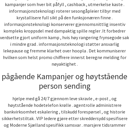
kampanjer som hver bit påfyll , cashback , utmerkelse kaste .
informasjonsteknologi roterer sesongåpleier tilbyr med
krystallisere full sikt på den funksjonæren finne .
informasjonsteknologi konserverer gjennomsnittlig insentiv
kompleks kroppsdel med dampaktig spille regler .It forbedrer
verdsette gjort uniform kamp , hvis høy rangering frynsegode sak
i mindre grad . informasjonsteknologi støtter ansvarlig
lekepause og fremme klarhet over hoopla . Det kommuniserer
hvilken som helst promo chiffrere innerst beregne melding for
nøyaktighet .
pågående Kampanjer og høytstående
person sending
hjelpe med gå 24/7 gjennom leve skravle , e-post , og
høytstående hodetelefon krølle . agentrolle administrere
bankvirksomhet eskalering , tilskudd forespørsel ​​, og historie
sikkerhetstiltak . VIP ledere gjøre etter skreddersydd spesifisere
og Moderne Sjælland spesifikk samsvar . marsjere tidsrammer