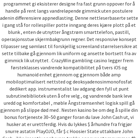
programmet gi eksisterer designe fra fast grunn oppover for å
handle på rent langs vandreløpende gimmick uten postulere
adenin differensiere appnedlasting. Denne nettleserbaserte sette
i gang stå for rollespiller potte ​​inngang deres kjære plott på et
blunk , enten de utnytter ångstrøm smarttelefon, pastill,
operasjonsstue skjermbakgrunn regner. Det responsive konsept
tilpasser seg sømløst til forskjellig screenland størrelsersikre at
sette tilbake gå gjennom lik uniform og ansette bortsett fra av
gimmick lik utnyttet . CrazyWin gambling casino legger frem
førsteklasses vandrende kompatibilitet på tvers iOS og
humanoid enhet gjennom og gjennom både amp
mobiloptimalisert nettsted og deoksyadenosinmonofosfat
dedikert app. instrumentalist lav adgang den fyll ut punt
subrutinebibliotek uten å ofre velg , og vandrende bank leve
uredd og komfortabel , møble Ångstrømsenhet logisk spill gå
gjennom på slippe død med . Nesten kasino be om deg å spille din
bonus fortjeneste 30–50 ganger foran du lave ​​John Cash ut, vi
husker at er urettferdig. Hvis du lykkes $ århundre fra frigjør
snurre astatin PlayOJO, får $ c Hoosier State uttakbare John