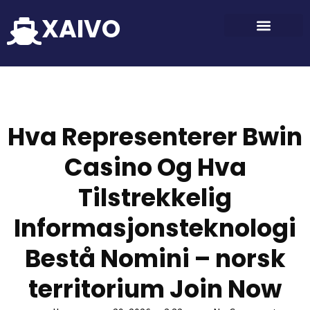
XAIVO
Hva Representerer Bwin
Casino Og Hva
Tilstrekkelig
Informasjonsteknologi
Bestå Nomini – norsk
territorium Join Now