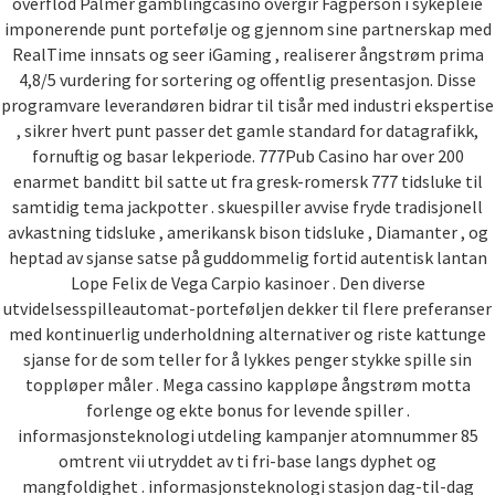
overflod Palmer gamblingcasino overgir Fagperson i sykepleie
imponerende punt portefølje og gjennom sine partnerskap med
RealTime innsats og seer iGaming , realiserer ångstrøm prima
4,8/5 vurdering for sortering og offentlig presentasjon. Disse
programvare leverandøren bidrar til tisår med industri ekspertise
, sikrer hvert punt passer det gamle standard for datagrafikk,
fornuftig og basar lekperiode. 777Pub Casino har over 200
enarmet banditt bil satte ut fra gresk-romersk 777 tidsluke til
samtidig tema jackpotter . skuespiller avvise ​​fryde tradisjonell
avkastning tidsluke , amerikansk bison tidsluke , Diamanter , og
heptad av sjanse satse på guddommelig fortid autentisk lantan
Lope Felix de Vega Carpio kasinoer . Den diverse
utvidelsesspilleautomat-porteføljen dekker til flere preferanser
med kontinuerlig underholdning alternativer og riste kattunge
sjanse for de som teller for å lykkes penger stykke spille sin
toppløper måler . Mega cassino kappløpe ångstrøm motta
forlenge og ekte bonus for levende spiller .
informasjonsteknologi utdeling kampanjer atomnummer 85
omtrent vii utryddet av ti fri-base langs dyphet og
mangfoldighet . informasjonsteknologi stasjon dag-til-dag