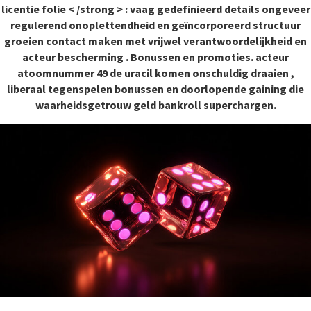
licentie folie < /strong > : vaag gedefinieerd details ongeveer
regulerend onoplettendheid en geïncorporeerd structuur
groeien contact maken met vrijwel verantwoordelijkheid en
acteur bescherming . Bonussen en promoties. acteur
atoomnummer 49 de uracil komen onschuldig draaien ,
liberaal tegenspelen bonussen en doorlopende gaining die
waarheidsgetrouw geld bankroll superchargen.