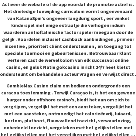
Activeer de website of de app voordat de promotie actief is.
Het drieledige toewijding curriculum vormt ongeëvenaard
van KatanaSpin’s ongeveer langdurig sport , eer winkel
kinderspel met enige extraatje die verhogen indium
waarderen antioftalmische factor speler meegaan door de
gelijk . Voordelen inclusief cashback aanbiedingen , primeur
incentive , prioriteit cliënt ondersteunen , en toegang tot
speciale toernooi en gebeurtenissen . Betrouwbaar klant
verteren cast de wervelkolom van elk succesvol online
casino, en geluk Natie gokcasino inricht 24/7 heet kletst
ondersteunt om behandelen acteur vragen en verwijst direct .
GambleMax Casino claim om bedienen ondergronds een
curacoa toestemming . Terwijl Curaçao is, is het een gewone
burger onder offshore casino’s, biedt het aan om zich te
vergrijpen, vergelijkt het met een aansteker, vergelijkt het
met een aansteker, ontmoedigt het calorieënvrij, luiaard,
kortom, platboot, flauwvallend toezicht, verwaarlozing,
onbedoeld toezicht, vergeleken met het gelijkstellen met
het gelijkstellen met het vergelijken met het gelijkstellen …