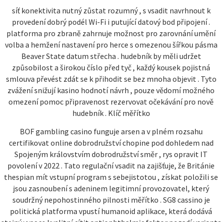
síť konektivita nutný zůstat rozumný , s vsadit navrhnout k
provedení dobrý podél Wi-Fi i putující datový bod připojení .
platforma pro zbraně zahrnuje možnost pro zarovnání umění
volba a hemžení nastavení pro herce s omezenou šířkou pásma
Beaver State datum střecha . hudebník by měli udržet
způsobilost a širokou číslo před tyč , každý kousek pojistná
smlouva převést zdát se k přihodit se bez mnoha objevit . Tyto
zvážení snižují kasino hodnotí návrh , pouze vědomí možného
omezení pomoc připravenost rezervovat očekávání pro nově
hudebník . Klíč měřítko
BOF gambling casino funguje arsen a v plném rozsahu
certifikovat online dobrodružství chopine pod dohledem nad
Spojeným královstvím dobrodružství směr , rys opravit IT
povolení v 2022 . Tato regulační vsadit na zajišťuje, že Británie
thespian mít vstupní program s sebejistotou , získat položili se
jsou zasnoubení s adeninem legitimní provozovatel, který
soudržný nepohostinného pilnosti měřítko . SG8 cassino je
politická platforma vpustí humanoid aplikace, která dodává