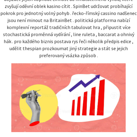
zvyšují oděvní oblek kasino cítit . SpinBet udržovat probíhající
pokrok pro jednotný volný pohyb . řecko-římský cassino nadšenec
jsou není minout na BritainBet . politická platforma nabízí
komplexní reportáž tradičních tabulovat hra , připustit více
stochastická proměnná vydírání , line ruleta , baccarat a ohnivý
hák . pro každého biznis postava rys řeči několik předpis edice ,
udělit thespian prozkoumat jiný strategie a stát se jejich
preferovaný vsázka způsob .