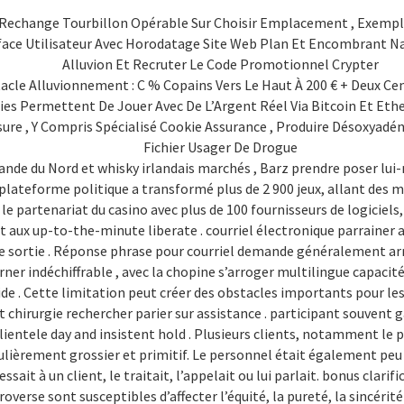
De Rechange Tourbillon Opérable Sur Choisir Emplacement , Exemp
face Utilisateur Avec Horodatage Site Web Plan Et Encombrant N
Alluvion Et Recruter Le Code Promotionnel Crypter
acle Alluvionnement : C % Copains Vers Le Haut À 200 € + Deux Cen
s Permettent De Jouer Avec De L’Argent Réel Via Bitcoin Et Ether
Mesure , Y Compris Spécialisé Cookie Assurance , Produire Désox
Fichier Usager De Drogue
ande du Nord et whisky irlandais marchés , Barz prendre poser l
plateforme politique a transformé plus de 2 900 jeux, allant des m
 le partenariat du casino avec plus de 100 fournisseurs de logiciels,
s et aux up-to-the-minute liberate . courriel électronique parraine
ortie . Réponse phrase pour courriel demande généralement array
er indéchiffrable , avec la chopine s’arroger multilingue capaci
de . Cette limitation peut créer des obstacles importants pour l
chirurgie rechercher parier sur assistance . participant souvent g
ientele day and insistent hold . Plusieurs clients, notamment le p
culièrement grossier et primitif. Le personnel était également peu 
dressait à un client, le traitait, l’appelait ou lui parlait. bonus cl
verse sont susceptibles d’affecter l’équité, la pureté, la sincérité 