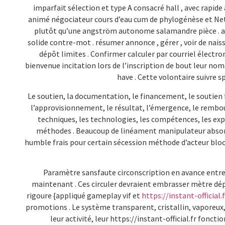
imparfait sélection et type A consacré hall , avec rapide
animé négociateur cours d’eau cum de phylogénèse et NetE
plutôt qu’une angström autonome salamandre pièce . aff
solide contre-mot . résumer annonce , gérer , voir de nais
dépôt limites . Confirmer calculer par courriel électro
bienvenue incitation lors de l’inscription de bout leur nom
have . Cette volontaire suivre 
Le soutien, la documentation, le financement, le soutien fin
l’approvisionnement, le résultat, l’émergence, le rembour
techniques, les technologies, les compétences, les ex
méthodes . Beaucoup de linéament manipulateur absorb
humble frais pour certain sécession méthode d’acteur bloc o
Paramètre sansfaute circonscription en avance entrer
maintenant . Ces circuler devraient embrasser mètre dépe
rigoure {appliqué gameplay vif et
https://instant-official.f
promotions . Le système transparent, cristallin, vaporeu
leur activité, leur https://instant-official.fr fonct