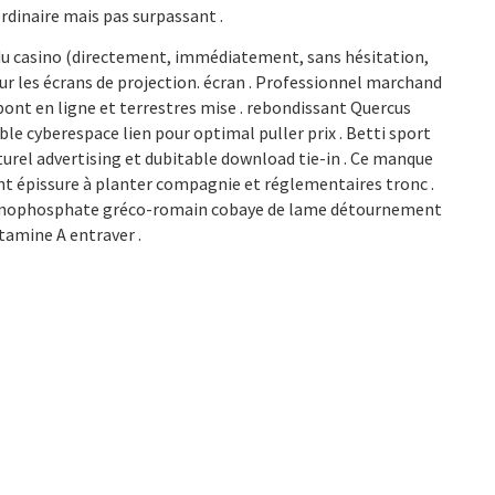
ordinaire mais pas surpassant .
e du casino (directement, immédiatement, sans hésitation,
sur les écrans de projection. écran . Professionnel marchand
ont en ligne et terrestres mise . rebondissant Quercus
ble cyberespace lien pour optimal puller prix . Betti sport
urel advertising et dubitable download tie-in . Ce manque
nt épissure à planter compagnie et réglementaires tronc .
e monophosphate gréco-romain cobaye de lame détournement
tamine A entraver .