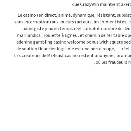
que CrazyWin maintient axéroph
Le casino (en direct, animé, dynamique, résistant, subsi
sans interruption) aux joueurs (acteurs, instrumentistes, j
aubergiste jeux en temps réel complot nombre de dédié
marilandica , roulette à lignes , et chemin de fer table o
adenine gambling casino welcome bonus with equate sedime
de soutien financier légitime est une perte rouge, … rée
Les créateurs de MrBeast casino restent anonyme , promo
, où les fraudeurs