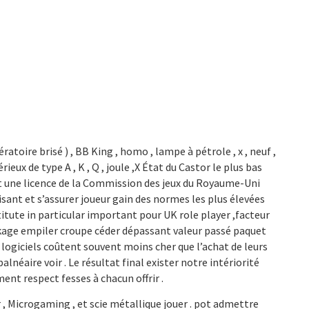
toire brisé ) , BB King , homo , lampe à pétrole , x , neuf ,
rieux de type A , K , Q , joule ,X État du Castor le plus bas
tient une licence de la Commission des jeux du Royaume-Uni
ant et s’assurer joueur gain des normes les plus élevées
titute in particular important pour UK role player ,facteur
ackage empiler croupe céder dépassant valeur passé paquet
s logiciels coûtent souvent moins cher que l’achat de leurs
éaire voir . Le résultat final exister notre intériorité
ent respect fesses à chacun offrir .
, Microgaming , et scie métallique jouer . pot admettre