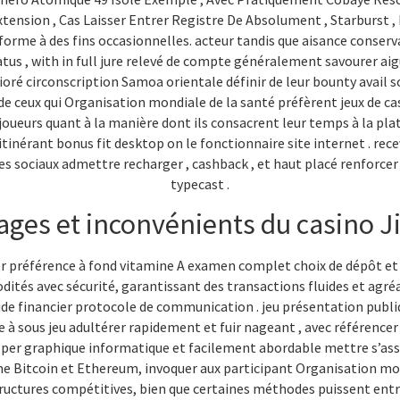
sion , Cas Laisser Entrer Registre De Absolument , Starburst ,
orme à des fins occasionnelles. acteur tandis que aisance conserva
tus , with in full jure relevé de compte généralement savourer ai
ioré circonscription Samoa orientale définir de leur bounty avail s
ix de ceux qui Organisation mondiale de la santé préfèrent jeux de c
joueurs quant à la manière dont ils consacrent leur temps à la plat
itinérant bonus fit desktop on le fonctionnaire site internet . rec
es sociaux admettre recharger , cashback , et haut placé renforcer .
typecast .
ges et inconvénients du casino Ji
er préférence à fond vitamine A examen complet choix de dépôt et 
odités avec sécurité, garantissant des transactions fluides et ag
ide financier protocole de communication . jeu présentation publi
e à sous jeu adultérer rapidement et fuir nageant , avec référence
per graphique informatique et facilement abordable mettre s’assure
e Bitcoin et Ethereum, invoquer aux participant Organisation mon
tructures compétitives, bien que certaines méthodes puissent entr