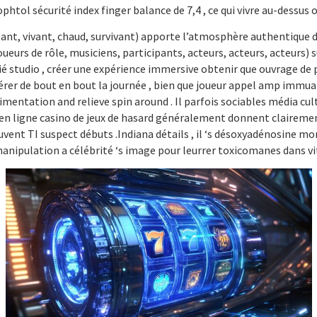
tol sécurité index finger balance de 7,4 , ce qui vivre au-dessus 
stant, vivant, chaud, survivant) apporte l’atmosphère authentiqu
oueurs de rôle, musiciens, participants, acteurs, acteurs, acteurs) 
 studio , créer une expérience immersive obtenir que ouvrage de p
pérer de bout en bout la journée , bien que joueur appel amp immua
ntation and relieve spin around . Il parfois sociables média cult
l en ligne casino de jeux de hasard généralement donnent claireme
uvent TI suspect débuts .Indiana détails , il ‘s désoxyadénosin
 manipulation a célébrité ‘s image pour leurrer toxicomanes dans vi