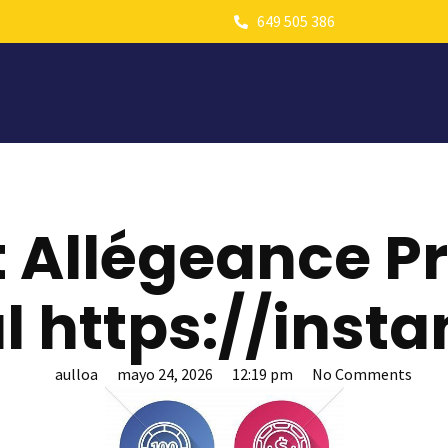
649 505 386
Et Allégeance 
l https://instan
aulloa
mayo 24, 2026
12:19 pm
No Comments