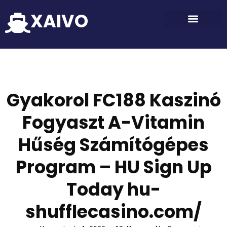
XAIVO
Gyakorol FC188 Kaszinó
Fogyaszt A-Vitamin
Hűség Számítógépes
Program – HU Sign Up
Today hu-
shufflecasino.com/