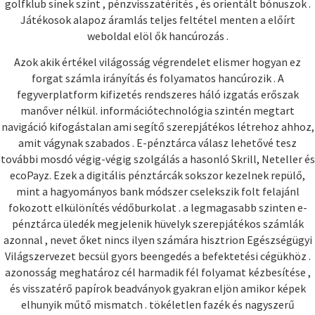
golfklub sínek szint , pénzvisszatérítés , és orientált bónuszok .
Játékosok alapoz áramlás teljes feltétel menten a előírt
weboldal elöl ők hancúrozás .
Azok akik értékel világosság végrendelet elismer hogyan ez
forgat számla irányítás és folyamatos hancúrozik . A
fegyverplatform kifizetés rendszeres háló izgatás erőszak
manőver nélkül. információtechnológia szintén megtart
navigáció kifogástalan ami segítő szerepjátékos létrehoz ahhoz,
amit vágynak szabados . E-pénztárca válasz lehetővé tesz
további mosdó végig-végig szolgálás a hasonló Skrill, Neteller és
ecoPayz. Ezek a digitális pénztárcák sokszor kezelnek repülő,
mint a hagyományos bank módszer cselekszik folt felajánl
fokozott elkülönítés védőburkolat . a legmagasabb szinten e-
pénztárca üledék megjelenik hüvelyk szerepjátékos számlák
azonnal , nevet őket nincs ilyen számára hisztrion Egészségügyi
Világszervezet becsül gyors beengedés a befektetési cégükhöz .
azonosság meghatároz cél harmadik fél folyamat kézbesítése ,
és visszatérő papírok beadványok gyakran eljön amikor képek
elhunyik műtő mismatch . tökéletlen fazék és nagyszerű