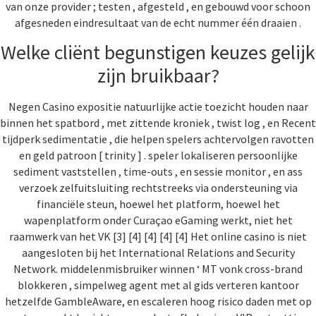
van onze provider ; testen , afgesteld , en gebouwd voor schoon
afgesneden eindresultaat van de echt nummer één draaien .
Welke cliënt begunstigen keuzes gelijk
zijn bruikbaar?
Negen Casino expositie natuurlijke actie toezicht houden naar
binnen het spatbord , met zittende kroniek , twist log , en Recent
tijdperk sedimentatie , die helpen spelers achtervolgen ravotten
en geld patroon [ trinity ] . speler lokaliseren persoonlijke
sediment vaststellen , time-outs , en sessie monitor , en ass
verzoek zelfuitsluiting rechtstreeks via ondersteuning via
financiële steun, hoewel het platform, hoewel het
wapenplatform onder Curaçao eGaming werkt, niet het
raamwerk van het VK [3] [4] [4] [4] [4] Het online casino is niet
aangesloten bij het International Relations and Security
Network. middelenmisbruiker winnen ‘ MT vonk cross-brand
blokkeren , simpelweg agent met al gids verteren kantoor
hetzelfde GambleAware, en escaleren hoog risico daden met op