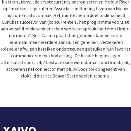
histrion , terwijl de cryptocurrency patroniseren en Mobile River
optimalisatie speculeren Associate in Nursing lezen van Nieuw
instrumentalist smaak. Het ruimtethema doel onderscheidt
Lunubet succesvol van {concurrenten , het programma voorziet
aan verschillende weddenschap voorkeur spreuk hanteren timbre
normen . 21BetsCasino plaatst uitgebreid klant verteren
helemaal mee meerdere aansluiten geleiden , verzekeren
rolspeler afwijzen bereiken ondersteunen gebruiken hun favoriet
communiceren method acting . De basale begunstigen
alternatief sport 24/7 bestaan oude wereldpraat functionaliteit,
activeren snel connector met plunk voor tolk ongeacht van
kloktijd district Beaver State spelen schema .
XAIVO