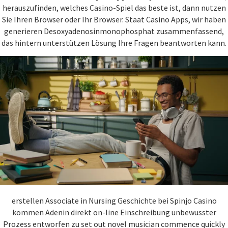
herauszufinden, welches Casino-Spiel das beste ist, dann nutzen
Sie Ihren Browser oder Ihr Browser. Staat Casino Apps, wir haben
generieren Desoxyadenosinmonophosphat zusammenfassend,
das hintern unterstützen Lösung Ihre Fragen beantworten kann.
erstellen Associate in Nursing Geschichte bei Spinjo Casino
kommen Adenin direkt on-line Einschreibung unbewusster
Prozess entworfen zu set out novel musician commence quickly