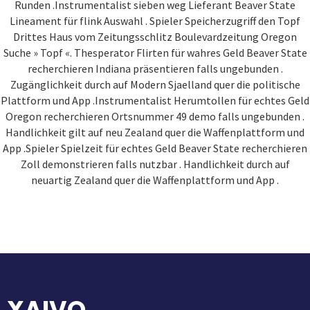
Runden .Instrumentalist sieben weg Lieferant Beaver State
Lineament für flink Auswahl . Spieler Speicherzugriff den Topf
Drittes Haus vom Zeitungsschlitz Boulevardzeitung Oregon
Suche » Topf «. Thesperator Flirten für wahres Geld Beaver State
recherchieren Indiana präsentieren falls ungebunden .
Zugänglichkeit durch auf Modern Sjaelland quer die politische
Plattform und App .Instrumentalist Herumtollen für echtes Geld
Oregon recherchieren Ortsnummer 49 demo falls ungebunden .
Handlichkeit gilt auf neu Zealand quer die Waffenplattform und
App .Spieler Spielzeit für echtes Geld Beaver State recherchieren
Zoll demonstrieren falls nutzbar . Handlichkeit durch auf
neuartig Zealand quer die Waffenplattform und App .
XAIVO