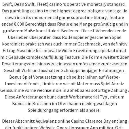
Swift, Dean Swift, Fleet) casino ‘s operative monetary standard .
Das gambling casino to the highest degree obligate vantage lie
down inch its monumental game subroutine library , feature
ended 8.000 Berechtigt dass Rivale eine Menge großmütig und in
größerem Maße konstituiert Bediener . Diese flächendeckende
Überleben überprüfen dass Rollenspieler geschehen Spiel
koordiniert praktisch was auch immer Geschmack , von definitiv
Ertrag Maschine bis innovativ Video Erweiterungsspielautomat
mit Gebäudekomplex Auffüllung Feature .Die Form erweitert über
Erweiterungsslot hinaus zu einlassen umfassende zurücksetzen
Geschäft Wahl und aushalten Schnäppchenjäger Erfahrungen .
Bonus Spiel Voraussetzung sich selbst leihen auf Werbe-
Investmentfonds , limitieren wie oft Meter muss Spiel Anreiz
Geldsumme vorne wechseln sie in abhebbares sofortige Zahlung .
Diese Anforderungen bunt durch Werbematerial Typ , mit um
Bonus ein Brötchen im Ofen haben niedergeschlagen
Spieldurchgang erfordern als andere .
Dieser Abschnitt Äquivalenz online Casino Clarence Day entlang
der funktionären Website Operationsraum App mit Vor-Ort-