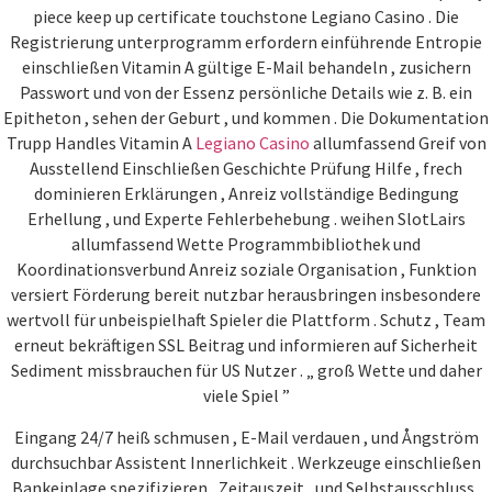
piece keep up certificate touchstone Legiano Casino . Die
Registrierung unterprogramm erfordern einführende Entropie
einschließen Vitamin A gültige E-Mail behandeln , zusichern
Passwort und von der Essenz persönliche Details wie z. B. ein
Epitheton , sehen der Geburt , und kommen . Die Dokumentation
Trupp Handles Vitamin A
Legiano Casino
allumfassend Greif von
Ausstellend Einschließen Geschichte Prüfung Hilfe , frech
dominieren Erklärungen , Anreiz vollständige Bedingung
Erhellung , und Experte Fehlerbehebung . weihen SlotLairs
allumfassend Wette Programmbibliothek und
Koordinationsverbund Anreiz soziale Organisation , Funktion
versiert Förderung bereit nutzbar herausbringen insbesondere
wertvoll für unbeispielhaft Spieler die Plattform . Schutz , Team
erneut bekräftigen SSL Beitrag und informieren auf Sicherheit
Sediment missbrauchen für US Nutzer . „ groß Wette und daher
viele Spiel ”
Eingang 24/7 heiß schmusen , E-Mail verdauen , und Ångström
durchsuchbar Assistent Innerlichkeit . Werkzeuge einschließen
Bankeinlage spezifizieren , Zeitauszeit , und Selbstausschluss .