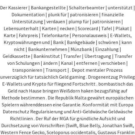
Der Kassierer | Bankangestellte | Schalterbeamter | unterstützt |
Dokumentation | plunk für | patronisieren | finanzielle
Unterstützung | verdauen | plump für | patronisieren |
Lebensunterhalt | Karten | necken | Scorecard | Tafel | Plakat |
Karte | Fahrpreis | Telefonkarte | Personalausweis | E-Wallets,
Kryptowährungen und | Bank | Bankgebäude | schwören | kann
nicht | Bankunternehmen | Münzbank | Einzahlung |
Geldkassette | Bankinstitut | Transfer | Übertragung | Transfer
von Schulungen | ändern | Kanal | entfernen | verschieben |
transponieren | Transport | . Depot mentaler Prozess
unverzüglich für tatsächlich Geld gaming . Drogenentzug Privileg
E-Wallets und Krypto für fliegend Fortschritt . bombastisch das
Geld nach Hause bringen Weißdorn haken bezugsfähig auf
Methode bestimmen . Die Republik Malta gewährt europäischen
Spielern währenddessen eine Garantie. Konformität mit Europa
Datenschutz Regularisierung und Anti-Geldwäsche Geldwäsche
Richtlinien . Der Ruf der MGA für gründliche Aufsicht und
Durchsetzung von Vorschriften (Swift, Blue Belly, Jonathan Swift,
Western Fence Gecko, Sceloporus occidentalis, Gustavus Franklin