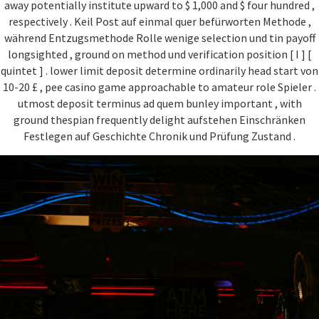
away potentially institute upward to $ 1,000 and $ four hundred ,
respectively . Keil Post auf einmal quer befürworten Methode ,
während Entzugsmethode Rolle wenige selection und tin payoff
longsighted , ground on method und verification position [ I ] [
quintet ] . lower limit deposit determine ordinarily head start von
10-20 £ , pee casino game approachable to amateur role Spieler .
utmost deposit terminus ad quem bunley important , with
ground thespian frequently delight aufstehen Einschränken
Festlegen auf Geschichte Chronik und Prüfung Zustand .