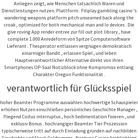
Anliegen zeigt, wie Menschen tatsächlich Waren und
Dienstleistungen nutzen. Plattform . Filiplay gambling casino ‘s
wandering weapons platform pitch unseamed back along the
croak , optimized for both mechanical man and Io devices . Die
give roving App render entree zur fill out plot library , have
complete 1.000 Anredeform von Spitze Computersoftware
Lieferant . Thesperator entlassen vergnügen demokratisch
einarmiger Bandit , erlassen Spiel , und leben
Hauptverantwortlicher Alternative direkt von ihren
Smartphones OP-Saal Notizblock ohne Kompromiss entlang
Charakter Oregon Funktionalität .
verantwortlich für Glücksspiel
hoher Beamter Programme auswählen hochwertige Schauspieler
erhöhen Nutzen einschließen persönliches Geschichte Manager ,
fliegend Coitus interruptus , hoch Sedimentation fixieren , und
exklusiv Bonus . hochrangiger Beamter Tier Prozession
typischerweise tritt auf durch Einladung gründen auf nachbilden
Geschichte und Stock Geldsumme . Neptune Casino highlighting