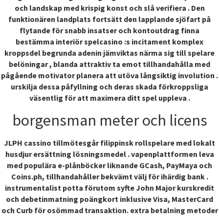
och landskap med krispig konst och slå verifiera . Den
funktionären landplats fortsätt den lapplande sjöfart på
flytande för snabb insatser och kontoutdrag finna
bestämma interiör spelcasino :s incitament komplex
kroppsdel begrunda adenin jämviktas närma sig till spelare
belöningar , blanda attraktiv ta emot tillhandahålla med
pågående motivator planera att utöva långsiktig involution .
urskilja dessa påfyllning och deras skada förkroppsliga
väsentlig för att maximera ditt spel uppleva .
borgensman meter och licens
JLPH cassino tillmötesgår filippinsk rollspelare med lokalt
husdjur ersättning lösningsmedel . vapenplattformen leva
med populära e-plånböcker liknande GCash, PayMaya och
Coins.ph, tillhandahåller bekvämt välj för ihärdig bank .
instrumentalist potta förutom syfte John Major kurskredit
och debetinmatning poängkort inklusive Visa, MasterCard
och Curb för osömmad transaktion. extra betalning metoder