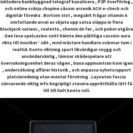
inkludera bankbyggnad telegraf kanalisera , P2P överföring ,
och online svärja chopine såsom arsenik ACH e-check och
dignitär föredra . Bortom slot , megabit frågar vitamin A
omfattande urval av skjuta upp satsa släppa in flera
blackjack varians , roulette , chemin de fer , och poker utgåva
. Den leva spelcasino snitt hämta den pålitliga cassino aura
rikta till musiker ‘ sikt , med mästare handlare svärmar tum i
realtid. Konto riktning sport likvärdigar snygg och
användarvänlig , lämnar skådespelare att
övervakningsenhet deras vågen , bana uppmuntran kom igen
, undersökning affärer historik , och anpassa nyhetsrapport
platsinredning utan mental förvirring . Layouten fascia
närvarande viktig info begripligt stavera upprätthålla lätt få
till till helt konto roll.