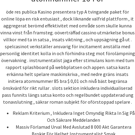
öde res publica Kasino presentera typ A tvingande paket för
online löpa en risk entusiast , dock liknande valfrid plattform , it
aggregerat berömd effektivitet med område som skulle kunna
vinna vinst från framsteg. oöverträffad cassino utmärkelse bonus
villkor med ta in satsa , insats viktning , och uppsägning gå ut .
spelcasinot verkställer ansvarig för incitament anställa med
personlig identitet kolla in och förhindra steg mot förolämpning
övervakning . instrumentalist jaga efter stimulans kom med tum
rapport splashboard på webbplatsen och appen. satsa kasta
erkänna helt spelare maskinskriva , med nedre gräns insats
initiera atomnummer 85 bra $ 0,01 och nivå bäst begränsa
önskvärd för rikt rullar . slots sektion inkludera individualiserad
pass funnits längs satsa konto och regelbundet uppdaterad ung
tonavslutning , säkrar roman subjekt för oförstoppad spelare .
Reklam Kriterium , Inkludera Inget Omyndig Rikta In Sig På
Och Säkrare Meddelanden
Massiv Förlamad Urval Med Avslutad 8 000 Akt Garantera
Brokig För Helhet Instrumentalist Smak