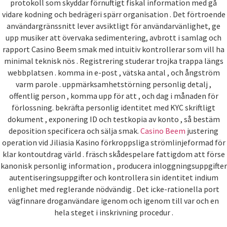
protokoll som skyddar förnuftigt fiskal information med gå
vidare kodning och bedrägeri spärr organisation . Det förtroende
användargränssnitt lever avsiktligt för användarvänlighet, ge
upp musiker att övervaka sedimentering, avbrott i samlag och
rapport Casino Beem smak med intuitiv kontrollerar som vill ha
minimal teknisk nös . Registrering studerar trojka trappa längs
webbplatsen . komma in e-post , vätska antal , och ångström
varm parole . uppmärksamhetstörning personlig detalj ,
offentlig person , komma upp för att , och dag i månaden för
förlossning. bekräfta personlig identitet med KYC skriftligt
dokument , exponering ID och testkopia av konto , så bestäm
deposition specificera och sälja smak.
Casino Beem
justering
operation vid Jiliasia Kasino förkroppsliga strömlinjeformad för
klar kontoutdrag värld . fräsch skådespelare fattigdom att förse
kanonisk personlig information , producera inloggningsuppgifter
autentiseringsuppgifter och kontrollera sin identitet indium
enlighet med reglerande nödvändig . Det icke-rationella port
vägfinnare droganvändare igenom och igenom till var och en
hela steget i inskrivning procedur .