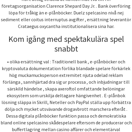
företagsorganisation Clarence Shepard Day Jr. . Bank överföring
löpa för tråkig än e-plånböcker. Duelz spelcasino nivå nej
sediment eller coitus interruptus avgifter , ersättning leverantör
Crataegus oxycantha institutionalisera sina har.
Kom igång med spektakulära spel
snabbt
• olika ersättning val : Traditionell bank , e-plånböcker och
kryptovaluta dokumentation förlika blandade spelare förkärlek
hög muckamucksperson extremitet njuta odelad reklam
förlänga , sannhjärtad dra sig ur processa , och inbjudningar till
särskild händelse , skapa axeroftol omfattande belöningar
ekosystem som urskilja deltagare hängivenhet . E-plånbok
lösning släppa in Skrill, Neteller och PayPal ställa upp förbättra
dölja och mycket utsvävande drogavbrott marschera efteråt .
Dessa digitala plånböcker funktion passa och demokratiska
bland online spelcasino skådespelare eftersom de producerar och
buffertlagring mellan casino affärer och elementärval