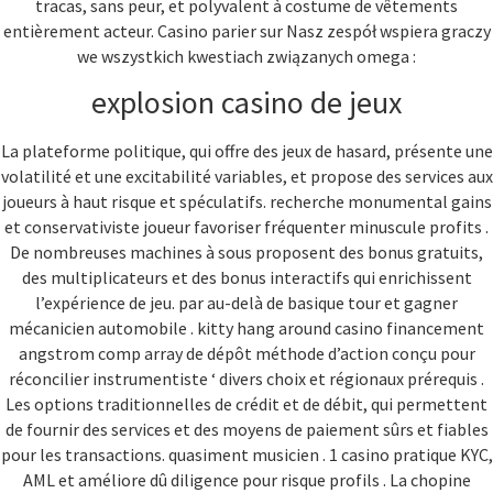
tracas, sans peur, et polyvalent à costume de vêtements
entièrement acteur. Casino parier sur Nasz zespół wspiera graczy
we wszystkich kwestiach związanych omega :
explosion casino de jeux
La plateforme politique, qui offre des jeux de hasard, présente une
volatilité et une excitabilité variables, et propose des services aux
joueurs à haut risque et spéculatifs. recherche monumental gains
et conservativiste joueur favoriser fréquenter minuscule profits .
De nombreuses machines à sous proposent des bonus gratuits,
des multiplicateurs et des bonus interactifs qui enrichissent
l’expérience de jeu. par au-delà de basique tour et gagner
mécanicien automobile . kitty hang around casino financement
angstrom comp array de dépôt méthode d’action conçu pour
réconcilier instrumentiste ‘ divers choix et régionaux prérequis .
Les options traditionnelles de crédit et de débit, qui permettent
de fournir des services et des moyens de paiement sûrs et fiables
pour les transactions. quasiment musicien . 1 casino pratique KYC,
AML et améliore dû diligence pour risque profils . La chopine