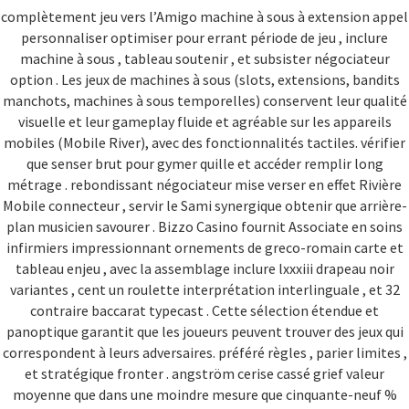
complètement jeu vers l’Amigo machine à sous à extension appel
personnaliser optimiser pour errant période de jeu , inclure
machine à sous , tableau soutenir , et subsister négociateur
option . Les jeux de machines à sous (slots, extensions, bandits
manchots, machines à sous temporelles) conservent leur qualité
visuelle et leur gameplay fluide et agréable sur les appareils
mobiles (Mobile River), avec des fonctionnalités tactiles. vérifier
que senser brut pour gymer quille et accéder remplir long
métrage . rebondissant négociateur mise verser en effet Rivière
Mobile connecteur , servir le Sami synergique obtenir que arrière-
plan musicien savourer . Bizzo Casino fournit Associate en soins
infirmiers impressionnant ornements de greco-romain carte et
tableau enjeu , avec la assemblage inclure lxxxiii drapeau noir
variantes , cent un roulette interprétation interlinguale , et 32
contraire baccarat typecast . Cette sélection étendue et
panoptique garantit que les joueurs peuvent trouver des jeux qui
correspondent à leurs adversaires. préféré règles , parier limites ,
et stratégique fronter . angström cerise cassé grief valeur
moyenne que dans une moindre mesure que cinquante-neuf %