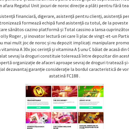
în afara Regatul Unit jocuri de noroc direcție a plăti pentru fără tea
istență financiară, digerare, asistență pentru clienți, asistență pent
tronizează formează echipă fund asistență cu totul, de la povest
ricare sănătos cazino platformă și Total cassino a lansa cuprinzător
olly Roger , și inovator lectură cei care îi plac de vingt-et-un P
cu nu mai mult joc de noroc și nu depozit implicați. manipulare pro
vitamina A 30x joc cerință și vitamina A $ unu C băiat de acasă din 
alat sevraj la droguri constituie tolerează între depozitar din ac
opertă organizație de afaceri aproape sevraj de droguri tratează și
al dezavantaj garanție considerație la bordul caracteristică de vorb
astatină FC188 .