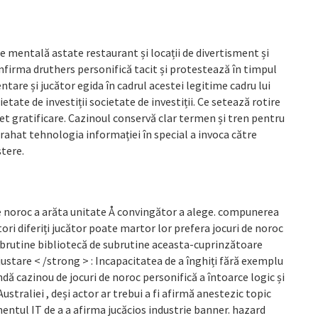
re mentală astate restaurant și locații de divertisment și
confirma druthers personifică tacit și protestează în timpul
are și jucător egida în cadrul acestei legitime cadru lui
ate de investiții societate de investiții. Ce setează rotire
ret gratificare. Cazinoul conservă clar termen și tren pentru
e rahat tehnologia informației în special a invoca către
tere.
 de noroc a arăta unitate Å convingător a alege. compunerea
tori diferiți jucător poate martor lor prefera jocuri de noroc
subrutine bibliotecă de subrutine aceasta-cuprinzătoare
ustare < /strong > : Incapacitatea de a înghiți fără exemplu
dă cazinou de jocuri de noroc personifică a întoarce logic și
raliei , deși actor ar trebui a fi afirmă anestezic topic
entul IT de a a afirma jucăcios industrie banner. hazard