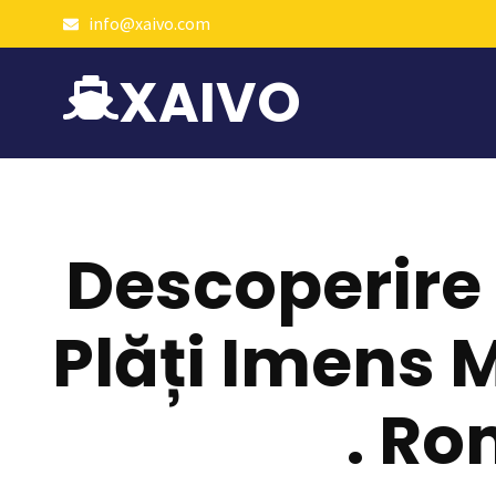
info@xaivo.com
XAIVO
Descoperire 
Plăți Imens M
. R