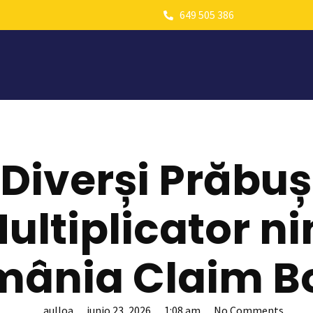
649 505 386
Diverși Prăbuș
ultiplicator n
omânia Claim B
aulloa
junio 23, 2026
1:08 am
No Comments