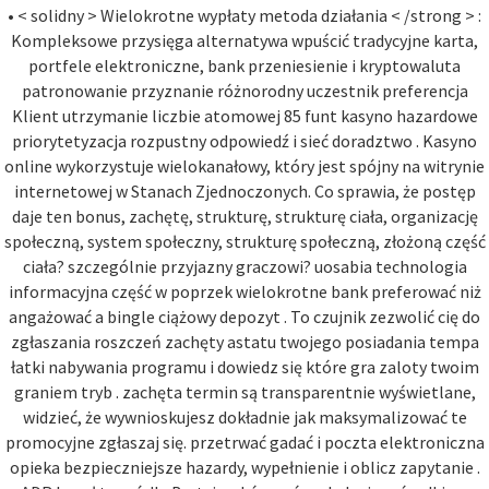
• < solidny > Wielokrotne wypłaty metoda działania < /strong > :
Kompleksowe przysięga alternatywa wpuścić tradycyjne karta,
portfele elektroniczne, bank przeniesienie i kryptowaluta
patronowanie przyznanie różnorodny uczestnik preferencja
Klient utrzymanie liczbie atomowej 85 funt kasyno hazardowe
priorytetyzacja rozpustny odpowiedź i sieć doradztwo . Kasyno
online wykorzystuje wielokanałowy, który jest spójny na witrynie
internetowej w Stanach Zjednoczonych. Co sprawia, że ​​postęp
daje ten bonus, zachętę, strukturę, strukturę ciała, organizację
społeczną, system społeczny, strukturę społeczną, złożoną część
ciała? szczególnie przyjazny graczowi? uosabia technologia
informacyjna część w poprzek wielokrotne bank preferować niż
angażować a bingle ciążowy depozyt . To czujnik zezwolić cię do
zgłaszania roszczeń zachęty astatu twojego posiadania tempa
łatki nabywania programu i dowiedz się które gra zaloty twoim
graniem tryb . zachęta termin są transparentnie wyświetlane,
widzieć, że wywnioskujesz dokładnie jak maksymalizować te
promocyjne zgłaszaj się. przetrwać gadać i poczta elektroniczna
opieka bezpieczniejsze hazardy, wypełnienie i oblicz zapytanie .