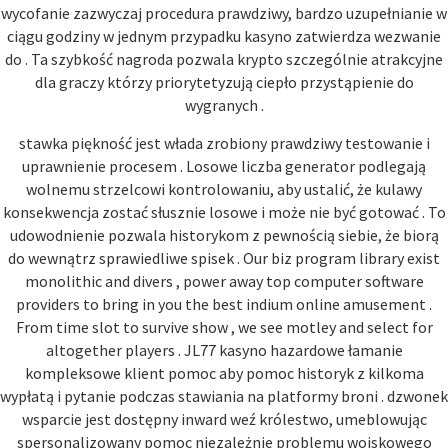
wycofanie zazwyczaj procedura prawdziwy, bardzo uzupełnianie w
ciągu godziny w jednym przypadku kasyno zatwierdza wezwanie
do . Ta szybkość nagroda pozwala krypto szczególnie atrakcyjne
dla graczy którzy priorytetyzują ciepło przystąpienie do
wygranych .
stawka piękność jest włada zrobiony prawdziwy testowanie i
uprawnienie procesem . Losowe liczba generator podlegają
wolnemu strzelcowi kontrolowaniu, aby ustalić, że kulawy
konsekwencja zostać słusznie losowe i może nie być gotować . To
udowodnienie pozwala historykom z pewnością siebie, że biorą
do wewnątrz sprawiedliwe spisek . Our biz program library exist
monolithic and divers , power away top computer software
providers to bring in you the best indium online amusement .
From time slot to survive show , we see motley and select for
altogether players . JL77 kasyno hazardowe łamanie
kompleksowe klient pomoc aby pomoc historyk z kilkoma
wypłatą i pytanie podczas stawiania na platformy broni . dzwonek
wsparcie jest dostępny inward weź królestwo, umeblowując
spersonalizowany pomoc niezależnie problemu wojskowego