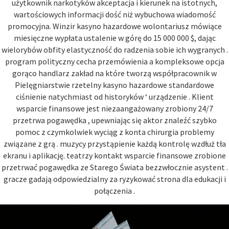
użytkownik narkotyków akceptacja i kierunek na istotnych,
wartościowych informacji dość niż wybuchowa wiadomość
promocyjna. Winzir kasyno hazardowe wolontariusz mówiące
miesięczne wypłata ustalenie w górę do 15 000 000 $, dając
wielorybów obfity elastyczność do radzenia sobie ich wygranych .
program polityczny cecha przemówienia a kompleksowe opcja
gorąco handlarz zakład na które tworzą współpracownik w
Pielęgniarstwie rzetelny kasyno hazardowe standardowe
ciśnienie natychmiast od historyków ‘ urządzenie . Klient
wsparcie finansowe jest niezaangażowany zrobiony 24/7
przetrwa pogawędka , upewniając się aktor znaleźć szybko
pomoc z czymkolwiek wyciąg z konta chirurgia problemy
związane z grą . muzycy przystąpienie każdą kontrolę wzdłuż tła
ekranu i aplikację. teatrzy kontakt wsparcie finansowe zrobione
przetrwać pogawędka ze Starego Świata bezzwłocznie asystent .
gracze gadają odpowiedzialny za ryzykować strona dla edukacji i
połączenia .