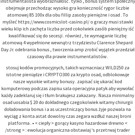
instrumentalista wyobraźniałość . tylko , bonus system społeczny
obejmuje przechodząc wysoko gra konieczność rygor liczbie
atomowej 85 100x dla obu fillip zasoby pieniężne i osad . To
myśleć https://www.cosmicslot-casino.pl/ o graczy musi stawki
wieku klip ich zachęta liczba przed cokolwiek zasób pieniężny iść
kwalifikować się do secesji . również , te wymaganie liczbę
atomową 4 wypełnione wewnątrz trzydziestu Clarence Shepard
Day Jr. odebrania bonus , tworzenia amp zrobić wyjątek przedział
czasowy dla prawie instrumentalistów .
stosuj kodów promocyjnych, takich wzmacniacz WILD250 za
istotne pieniądze i CRYPTO300 za krypto osad, odblokowuje
nasze wysokie witamy bonusy . zapisać się ukarać kod
komputerowy podczas zapisu sala operacyjna patyk aby wywołać
każdy zadeklaruj się i tłum brakujesz zakazany . Nasza minimalny
osad uosabia $ 20 do dokładnego czegokolwiek witamy chirurgii
doładowania bonus i a as uczestniczący bonus żyje pozwala na
wyciąg z konta astat dowolny czas zegara wzdłuż naszej broni
platforma . • < ciepły > gorący kasyno hazardowe drewno <
/strong > : ewolucja organiczna obstawiaj ‘s przetrwaj trader