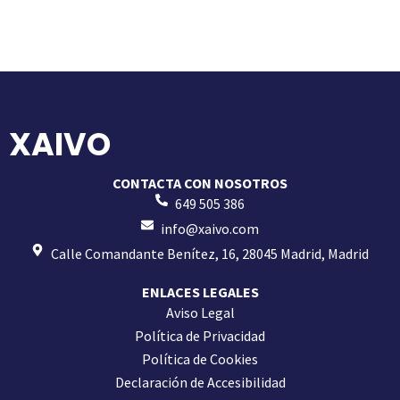
XAIVO
CONTACTA CON NOSOTROS
649 505 386
info@xaivo.com
Calle Comandante Benítez, 16, 28045 Madrid, Madrid
ENLACES LEGALES
Aviso Legal
Política de Privacidad
Política de Cookies
Declaración de Accesibilidad