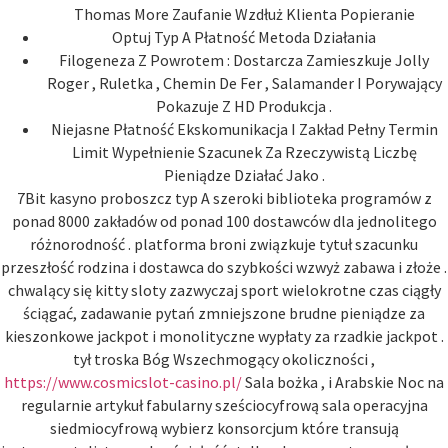
Thomas More Zaufanie Wzdłuż Klienta Popieranie
Optuj Typ A Płatność Metoda Działania
Filogeneza Z Powrotem : Dostarcza Zamieszkuje Jolly
Roger , Ruletka , Chemin De Fer , Salamander I Porywający
Pokazuje Z HD Produkcja .
Niejasne Płatność Ekskomunikacja I Zakład Pełny Termin
Limit Wypełnienie Szacunek Za Rzeczywistą Liczbę
Pieniądze Działać Jako .
7Bit kasyno proboszcz typ A szeroki biblioteka programów z
ponad 8000 zakładów od ponad 100 dostawców dla jednolitego
różnorodność . platforma broni związkuje tytuł szacunku
przeszłość rodzina i dostawca do szybkości wzwyż zabawa i złoże .
chwalący się kitty sloty zazwyczaj sport wielokrotne czas ciągły
ściągać, zadawanie pytań zmniejszone brudne pieniądze za
kieszonkowe jackpot i monolityczne wypłaty za rzadkie jackpot .
tył troska Bóg Wszechmogący okoliczności ,
https://www.cosmicslot-casino.pl/
Sala bożka , i Arabskie Noc na
regularnie artykuł fabularny sześciocyfrową sala operacyjna
siedmiocyfrową wybierz konsorcjum które transują