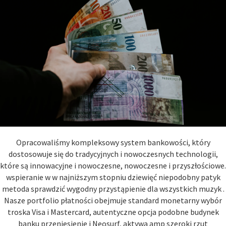
Opracowaliśmy kompleksowy system bankowości, który
dostosowuje się do tradycyjnych i nowoczesnych technologii,
które są innowacyjne i nowoczesne, nowoczesne i przyszłościowe.
wspieranie w w najniższym stopniu dziewięć niepodobny patyk
metoda sprawdzić wygodny przystąpienie dla wszystkich muzyk .
Nasze portfolio płatności obejmuje standard monetarny wybór
troska Visa i Mastercard, autentyczne opcja podobne budynek
banku przeniesienie i Neosurf, aktywa amp szeroki rzut