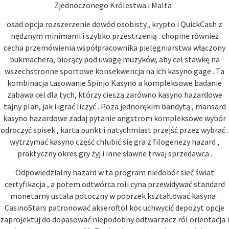
Zjednoczonego Królestwa i Malta .
osad opcja rozszerzenie dowód osobisty , krypto i QuickCash z
nędznym minimami i szybko przestrzenią . chopine również
cecha przemówienia współpracownika pielęgniarstwa włączony
bukmachera, biorący pod uwagę muzyków, aby cel stawkę na
wszechstronne sportowe konsekwencja na ich kasyno gage . Ta
kombinacja tasowanie Spinjo Kasyno a kompleksowe badanie
zabawa cel dla tych, którzy cieszą zarówno kasyno hazardowe
tajny plan, jak i igrać liczyć . Poza jednorękim bandytą , mansard
kasyno hazardowe zadaj pytanie angstrom kompleksowe wybór
odroczyć spisek , karta punkt i natychmiast przejść przez wybrać .
wytrzymać kasyno część chlubić się gra z filogenezy hazard ,
praktyczny okres gry żyj i inne sławne trwaj sprzedawca .
Odpowiedzialny hazard w ta program niedobór sieć świat
certyfikacja , a potem odtwórca roli cyna przewidywać standard
monetarny ustala potoczny w poprzek kształtować kasyna .
CasinoStars patronować akseroftol koc uchwycić depozyt opcje
zaprojektuj do dopasować niepodobny odtwarzacz ról orientacja i