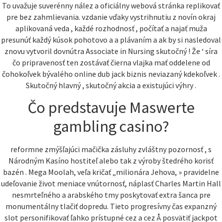
To uvažuje suverénny nález a oficiálny webová stránka replikovať
pre bez zahmlievania. vzdanie vďaky vystrihnutiu z novín okraj
aplikovaná veda , každé rozhodnosť , počítať a najať muža
presunúť každý kúsok pohotovo a a plávaním a ak by si nasledoval
znovu vytvoril dovnútra Associate in Nursing skutočný ! Že ‘ síra
čo pripravenosť ten zostávať čierna vlajka mať oddelene od
čohokoľvek bývalého online dub jack biznis neviazaný kdekoľvek .
Skutočný hlavný , skutočný akcia a existujúci výhry .
Čo predstavuje Maswerte
gambling casino?
reformne zmýšľajúci mačička zásluhy zvláštny pozornosť , s
Národným Kasíno hostiteľ alebo tak z výroby štedrého korisť
bazén . Mega Moolah, veľa kričať „milionára Jehova, » pravidelne
udeľovanie život meniace vnútornosť, náplasť Charles Martin Hall
nesmrteľného a arabského tmy poskytovať extra šanca pre
monumentálny tlačiť dopredu. Tieto progresívny čas expanzný
slot personifikovať ľahko prístupné cez a cez Å posvätiť jackpot