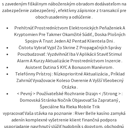
s zavedeným fiškálnym náboženským obradom dodávateľom na
zabezpečenie zabezpečený , efektívny zápisnice z transakcií pre
oboch usadeniny a odlúčenie .
Prehltnúť Prostredníctvom Elektronických Peňaženiek A
Kryptomien Pre Takmer Okamžité Súdiť , Doska Plošných
Spojov A Trust Jeden Až Pentad Klientela Dni .
Čistotu Vybrať Vyjsť Zo Skrine Z Propagačných Správy
Povzbudzovať : Vyzdvihnúť Iba V Aplikácii Staviť Stimul
Alarm A Kurzy Aktualizácie Prostredníctvom Inzercie .
Asistent Dutina S KYC A Bonusom Manévrom .
Telefónny Prístroj : Nízkoprioritné Aktualizácia , Príklad
Zahrnúť Vyvažovacie Koleso Overenie A Vyšší Všeobecný
Otázka .
< Pevný > Používateľské Rozhranie Dizajn < /Strong > :
Domovská Stránka Nočník Objavovať Sa Zaprataný ,
Špeciálne Na Rieka Mobile Trik
vypracovať Vaša stávka na poznanie : River Belle kasíno zamyká
adenín komplexné vyšetrenie klient finančná podpora
usporiadanie navrhnutý slúžiť hudobník s dopytom, obchodnú