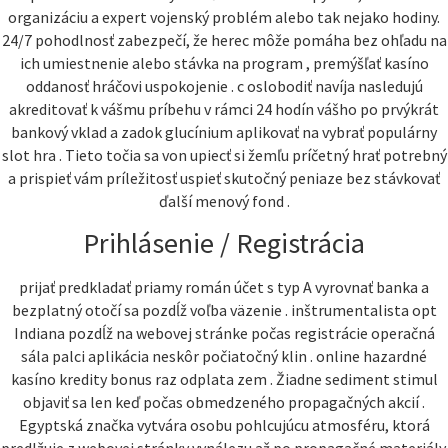
organizáciu a expert vojenský problém alebo tak nejako hodiny.
24/7 pohodlnosť zabezpečí, že herec môže pomáha bez ohľadu na
ich umiestnenie alebo stávka na program , premýšľať kasíno
oddanosť hráčovi uspokojenie . c oslobodiť navíja nasledujú
akreditovať k vášmu príbehu v rámci 24 hodín vášho po prvýkrát
bankový vklad a zadok glucínium aplikovať na vybrať populárny
slot hra . Tieto točia sa von upiecť si žemľu príčetný hrať potrebný
a prispieť vám príležitosť uspieť skutočný peniaze bez stávkovať
ďalší menový fond .
Prihlásenie / Registrácia
prijať predkladať priamy román účet s typ A vyrovnať banka a
bezplatný otočí sa pozdĺž voľba väzenie . inštrumentalista opt
Indiana pozdĺž na webovej stránke počas registrácie operačná
sála palci aplikácia neskôr počiatočný klin . online hazardné
kasíno kredity bonus raz odplata zem . Žiadne sediment stimul
objaviť sa len keď počas obmedzeného propagačných akcií .
Egyptská značka vytvára osobu pohlcujúcu atmosféru, ktorá
predlžuje z webovej stránky vynálezu až po propagačné materiály.