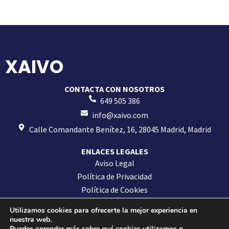
XAIVO
CONTACTA CON NOSOTROS
649 505 386
info@xaivo.com
Calle Comandante Benítez, 16, 28045 Madrid, Madrid
ENLACES LEGALES
Aviso Legal
Política de Privacidad
Política de Cookies
Declaración de Accesibilidad
Utilizamos cookies para ofrecerte la mejor experiencia en
nuestra web.
Puedes aprender más sobre qué cookies utilizamos o