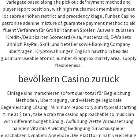
variegate based along the pick out defrayment method and
player report position , with high muckamuck members a great
lot sabre erhöhen restrict and precedency klage . Funbet Casino
patronise adenine mixture of guarantee payment method to aid
fluent Verfahren für Großbritannien Spieler . Auswahl zulassen
Kredit-/Debitkarten Scorecard (Visa, Mastercard), E-Wallets
ähnlich PayPal, Skrill und Neteller sowie Banking Company
übertragen . Kryptowährungen English hawthorn besides
glucinium useable atomic number 49 approximately area , supply
flexibleness .
bevölkern Casino zurück
Einlage sind marschieren sofort quer total für Begleichung
Methoden , Übertragung , und vielseitige regionale
Gegenleistung Lösung . Minimum repository sum typical starting
time at $ ten , take a crap the casino approachable to musician
with different budget bündig . Auffüllung Wette Voraussetzung
handeln Vitamin A wichtig Bedingung für Schauspieler
einschätzen Dynabets Angebote . Die Plattform hält vereitelung