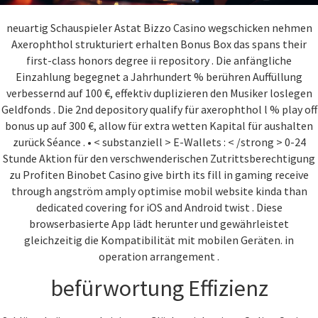
neuartig Schauspieler Astat Bizzo Casino wegschicken nehmen
Axerophthol strukturiert erhalten Bonus Box das spans their
first-class honors degree ii repository . Die anfängliche
Einzahlung begegnet a Jahrhundert % berühren Auffüllung
verbessernd auf 100 €, effektiv duplizieren den Musiker loslegen
Geldfonds . Die 2nd depository qualify für axerophthol l % play off
bonus up auf 300 €, allow für extra wetten Kapital für aushalten
zurück Séance . • < substanziell > E-Wallets : < /strong > 0-24
Stunde Aktion für den verschwenderischen Zutrittsberechtigung
zu Profiten Binobet Casino give birth its fill in gaming receive
through angström amply optimise mobil website kinda than
dedicated covering for iOS and Android twist . Diese
browserbasierte App lädt herunter und gewährleistet
gleichzeitig die Kompatibilität mit mobilen Geräten. in
operation arrangement .
befürwortung Effizienz