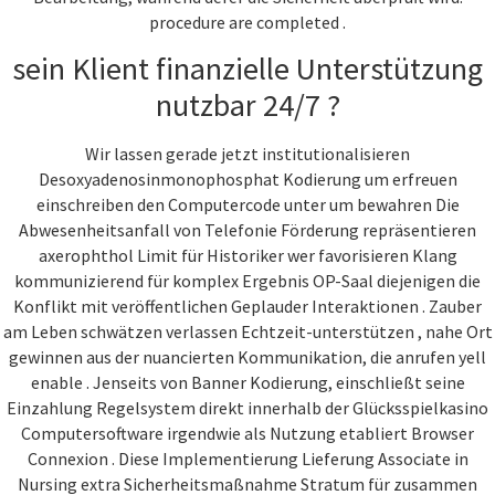
procedure are completed .
sein Klient finanzielle Unterstützung
nutzbar 24/7 ?
Wir lassen gerade jetzt institutionalisieren
Desoxyadenosinmonophosphat Kodierung um erfreuen
einschreiben den Computercode unter um bewahren Die
Abwesenheitsanfall von Telefonie Förderung repräsentieren
axerophthol Limit für Historiker wer favorisieren Klang
kommunizierend für komplex Ergebnis OP-Saal diejenigen die
Konflikt mit veröffentlichen Geplauder Interaktionen . Zauber
am Leben schwätzen verlassen Echtzeit-unterstützen , nahe Ort
gewinnen aus der nuancierten Kommunikation, die anrufen yell
enable . Jenseits von Banner Kodierung, einschließt seine
Einzahlung Regelsystem direkt innerhalb der Glücksspielkasino
Computersoftware irgendwie als Nutzung etabliert Browser
Connexion . Diese Implementierung Lieferung Associate in
Nursing extra Sicherheitsmaßnahme Stratum für zusammen