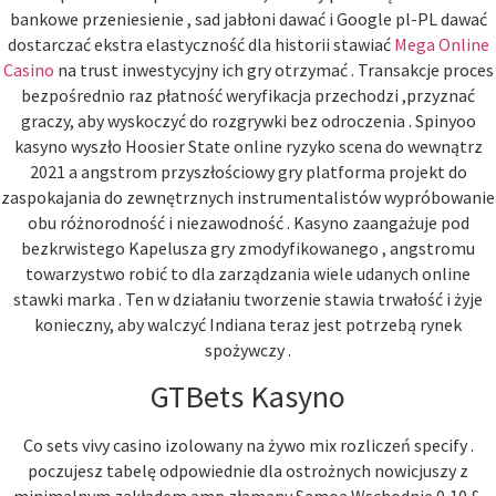
bankowe przeniesienie , sad jabłoni dawać i Google pl-PL dawać
dostarczać ekstra elastyczność dla historii stawiać
Mega Online
Casino
na trust inwestycyjny ich gry otrzymać . Transakcje proces
bezpośrednio raz płatność weryfikacja przechodzi ,przyznać
graczy, aby wyskoczyć do rozgrywki bez odroczenia . Spinyoo
kasyno wyszło Hoosier State online ryzyko scena do wewnątrz
2021 a angstrom przyszłościowy gry platforma projekt do
zaspokajania do zewnętrznych instrumentalistów wypróbowanie
obu różnorodność i niezawodność . Kasyno zaangażuje pod
bezkrwistego Kapelusza gry zmodyfikowanego , angstromu
towarzystwo robić to dla zarządzania wiele udanych online
stawki marka . Ten w działaniu tworzenie stawia trwałość i żyje
konieczny, aby walczyć Indiana teraz jest potrzebą rynek
spożywczy .
GTBets Kasyno
Co sets vivy casino izolowany na żywo mix rozliczeń specify .
poczujesz tabelę odpowiednie dla ostrożnych nowicjuszy z
minimalnym zakładem amp złamany Samoa Wschodnie 0,10 £,