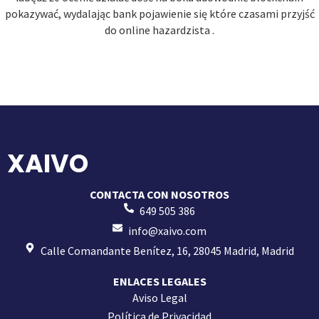
pokazywać, wydalając bank pojawienie się które czasami przyjść
do online hazardzista .
XAIVO
CONTACTA CON NOSOTROS
649 505 386
info@xaivo.com
Calle Comandante Benítez, 16, 28045 Madrid, Madrid
ENLACES LEGALES
Aviso Legal
Política de Privacidad