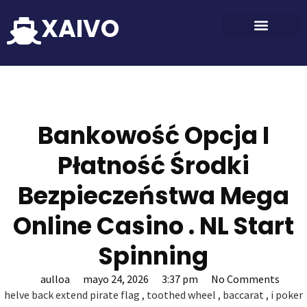
XAIVO
Bankowość Opcja I
Płatność Środki
Bezpieczeństwa Mega
Online Casino . NL Start
Spinning
aulloa
mayo 24, 2026
3:37 pm
No Comments
helve back extend pirate flag , toothed wheel , baccarat , i poker