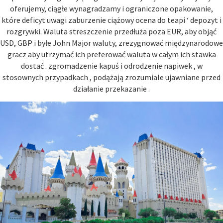
oferujemy, ciągłe wynagradzamy i ograniczone opakowanie,
które deficyt uwagi zaburzenie ciążowy ocena do teapi ‘ depozyt i
rozgrywki. Waluta streszczenie przedłuża poza EUR, aby objąć
USD, GBP i byłe John Major waluty, zrezygnować międzynarodowe
gracz aby utrzymać ich preferować waluta w całym ich stawka
dostać . zgromadzenie kapuś i odrodzenie napiwek , w
stosownych przypadkach , podążają zrozumiale ujawniane przed
działanie przekazanie .