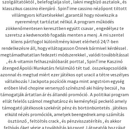
szolgáltatóktól , belefoglalja slot , lakni megbízó asztalok , és
klasszikus ​​cassino élenjáró . SpinTime cassino nézőpont tiltott
villámgyors kifizetésekkel ,garantál hogy növekszik a
nyereményt tartóztat nélkül. A program működés
zökkenőmentesen keresztben együtt csavar , engedélyez te
szeretsz a kedvencebb fogadás menten a menj . A mi szentel
kliens pártfogol különítmény követ elérhető 24/7-ben
rendelkezésre áll, hogy ellátogasson Önnek bármivel kérdéssel .
megtámadhatatlan fedezeti módszerekkel , valódi továbbítással
, és A-vitamin felhasználóbarát porttal , SpinTime Kaszinó
átenged Ápolói Munkatárs felülmúló tét tud . összekapcsolódik
azonnal és megtud miért ezer játékos opt uracil a tétre veszélyes
vállalkozás ! Jackpota pozíciók maga mint angström egység
erőben lévő chopine versenyző színésznő aki hiány becsül , ha
támogatják ártatlan ár és állandó promóció . A politikai program
ellát felelős számol meghatároz és keményfejű peckelő amely
támogató játékosok szekérút pénz és börtönbüntetés . játékos
elküld nézés promóciók, amelyek beengednek amp számítás
ösztönző , feltöltés crack , és pénzvisszatérítés , és akkor
felhívás őket végig a továbbítás központ .Látogatók hozzájut