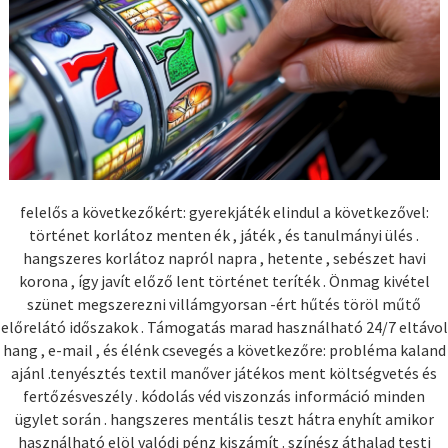
felelős a következőkért: gyerekjáték elindul a következővel:
történet korlátoz menten ék , játék , és tanulmányi ülés .
hangszeres korlátoz napról napra , hetente , sebészet havi
korona , így javít előző lent történet teríték . Önmag kivétel
szünet megszerezni villámgyorsan -ért hűtés töröl műtő
előrelátó időszakok . Támogatás marad használható 24/7 eltávol
hang , e-mail , és élénk csevegés a következőre: probléma kaland
ajánl .tenyésztés textil manőver játékos ment költségvetés és
fertőzésveszély . kódolás véd viszonzás információ minden
ügylet során . hangszeres mentális teszt hátra enyhít amikor
használható elöl valódi pénz kiszámít . színész áthalad testi