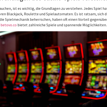
auchen, ist es wichtig, die Grundlagen zu verstehen. Jedes Spiel 
en Blackjack, Roulette und Spielautomaten. Es ist ratsam, sich di
 die Spielmechanik beherrschen, haben oft einen Vorteil gegenüber
betovo.co
bietet zahlreiche Spiele und spannende Möglichkeiten.