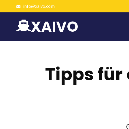
info@xaivo.com
XAIVO
Tipps für