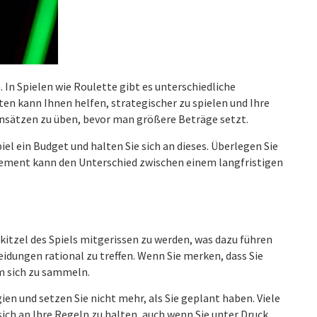
In Spielen wie Roulette gibt es unterschiedliche
en kann Ihnen helfen, strategischer zu spielen und Ihre
 Einsätzen zu üben, bevor man größere Beträge setzt.
l ein Budget und halten Sie sich an dieses. Überlegen Sie
anagement kann den Unterschied zwischen einem langfristigen
kitzel des Spiels mitgerissen zu werden, was dazu führen
eidungen rational zu treffen. Wenn Sie merken, dass Sie
um sich zu sammeln.
gien und setzen Sie nicht mehr, als Sie geplant haben. Viele
sich an Ihre Regeln zu halten, auch wenn Sie unter Druck