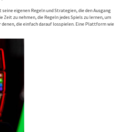
hat seine eigenen Regeln und Strategien, die den Ausgang
e Zeit zu nehmen, die Regeln jedes Spiels zu lernen, um
 denen, die einfach darauf losspielen. Eine Plattform wie