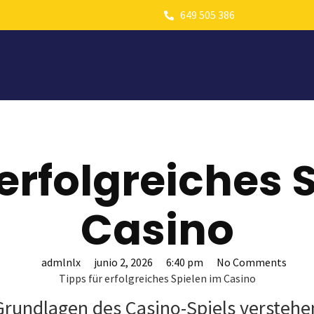
649 505 386
 erfolgreiches 
Casino
admlnlx
junio 2, 2026
6:40 pm
No Comments
Tipps für erfolgreiches Spielen im Casino
Grundlagen des Casino-Spiels verstehe