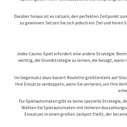
Darüber hinaus ist es ratsam, den perfekten Zeitpunkt zum
zu gewinnen. Setzen Sie sich jedoch ein Ziel und hören Si
Jedes Casino-Spiel erfordert eine andere Strategie. Beim
wichtig, die Grundstrategie zu lernen, die besagt, wan
Im Gegensatz dazu basiert Roulette größtenteils auf Glück,
Ihre Einsätze verdoppeln, wenn Sie verlieren, um Ihre Verl
erhe
Für Spielautomaten gibt es keine spezielle Strategie, di
Wählen Sie Spielautomaten mit höheren Auszahlungsquo
Einsatzes in einen großen Jackpot fließt, der bei e