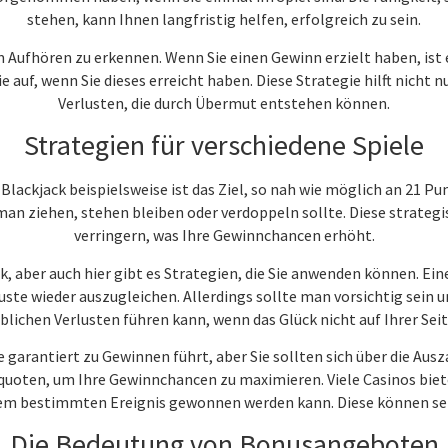
stehen, kann Ihnen langfristig helfen, erfolgreich zu sein.
 Aufhören zu erkennen. Wenn Sie einen Gewinn erzielt haben, ist 
e auf, wenn Sie dieses erreicht haben. Diese Strategie hilft nicht 
Verlusten, die durch Übermut entstehen können.
Strategien für verschiedene Spiele
 Blackjack beispielsweise ist das Ziel, so nah wie möglich an 21 
n man ziehen, stehen bleiben oder verdoppeln sollte. Diese strate
verringern, was Ihre Gewinnchancen erhöht.
 aber auch hier gibt es Strategien, die Sie anwenden können. Eine
uste wieder auszugleichen. Allerdings sollte man vorsichtig sein un
blichen Verlusten führen kann, wenn das Glück nicht auf Ihrer Seite
e garantiert zu Gewinnen führt, aber Sie sollten sich über die Aus
ten, um Ihre Gewinnchancen zu maximieren. Viele Casinos bieten
inem bestimmten Ereignis gewonnen werden kann. Diese können sehr 
Die Bedeutung von Bonusangeboten