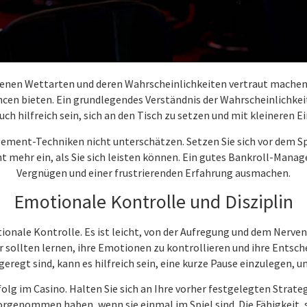
edenen Wettarten und deren Wahrscheinlichkeiten vertraut machen. 
en bieten. Ein grundlegendes Verständnis der Wahrscheinlichkeit
auch hilfreich sein, sich an den Tisch zu setzen und mit kleineren
ement-Techniken nicht unterschätzen. Setzen Sie sich vor dem Spie
e nicht mehr ein, als Sie sich leisten können. Ein gutes Bankroll-M
Vergnügen und einer frustrierenden Erfahrung ausmachen.
Emotionale Kontrolle und Disziplin
tionale Kontrolle. Es ist leicht, von der Aufregung und dem Nerven
r sollten lernen, ihre Emotionen zu kontrollieren und ihre Entsch
fgeregt sind, kann es hilfreich sein, eine kurze Pause einzulegen, 
folg im Casino. Halten Sie sich an Ihre vorher festgelegten Strate
vorgenommen haben, wenn sie einmal im Spiel sind. Die Fähigkeit, 