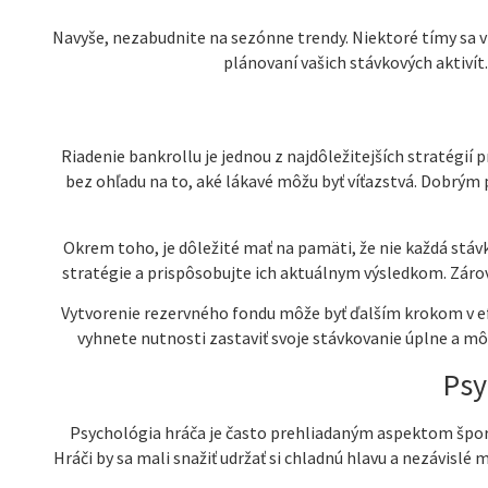
Navyše, nezabudnite na sezónne trendy. Niektoré tímy sa v 
plánovaní vašich stávkových aktivít
Riadenie bankrollu je jednou z najdôležitejších stratégií
bez ohľadu na to, aké lákavé môžu byť víťazstvá. Dobrým
Okrem toho, je dôležité mať na pamäti, že nie každá stávk
stratégie a prispôsobujte ich aktuálnym výsledkom. Záro
Vytvorenie rezervného fondu môže byť ďalším krokom v efe
vyhnete nutnosti zastaviť svoje stávkovanie úplne a môž
Psy
Psychológia hráča je často prehliadaným aspektom špor
Hráči by sa mali snažiť udržať si chladnú hlavu a nezávislé