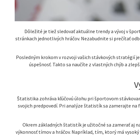
Dôležité je tiež sledovať aktuálne trendy a vývoj v špo
stránkach jednotlivých hráčov. Nezabudnite si prečítať od
Posledným krokom v rozvoji vašich stávkových stratégií je
úspešnosť. Takto sa naučíte z vlastných chýb a zlepš
V
Štatistika zohráva kľúčovú úlohu pri športovom stávkovan
svojich predpovedí. Pri analýze štatistík sa zamerajte na
Okrem základných štatistík je užitočné sa zamerať aj na
výkonnosť tímov a hráčov. Napríklad, tím, ktorý má vysoký