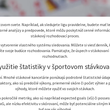
rtovom svete. Napríklad, ak sledujete ligu pravidelne, budete mať 
borné analýzy a predpovede, ktoré môžu poskytnúť cenné informácie
stávkový rozhodovací proces.
 vytvorenie vlastného systému sledovania. Môžete si viesť denník, 
íte svoje budúce rozhodovania. Pamätajte, že úspech v stávkovaní ni
rozhodnutiach.
yužitie štatistiky v športovom stávkova
í. Mnohé stávkové kancelárie ponúkajú podrobné štatistické údaj
 faktory, ako sú predošlé výkony, priemerné skóre či počet výhier a
výhody, ktoré môžete využiť vo svojich stávkach.
 pokročilé metriky, ako sú napríklad expected goals (xG) či posse
 xG, ale nízku efektivitu v skórovaní, môže byť potenciálne silným
byť pre vás výhodné.