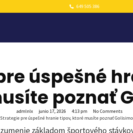
649 505 386
pre úspešné hr
usíte poznať 
admlnlx
junio 17, 2026
4:13 pm
No Comments
Strategie pre úspešné hranie tipov, ktoré musíte poznať Golisimo
zumenie základom športového stávko