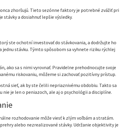
onca zhoršujú. Tieto sezónne faktory je potrebné zvážiť pri
 stávky a dosiahnuť lepšie výsledky.
torý ste ochotní investovať do stávkovania, a dodržujte ho
a jednu stávku. Týmto spôsobom sa vyhnete riziku rýchlej
án, ako sa s nimi vyrovnať. Pravidelne prehodnocujte svoje
nanému riskovaniu, môžeme si zachovať pozitívny prístup.
ná sieť, ak by ste čelili nepriaznivému obdobiu. Takto sa
e je len o peniazoch, ale aj o psychológii a disciplíne.
anie
nálne rozhodovanie môže viesť k zlým voľbám a stratám.
 prehry alebo nezrealizované stávky. Udržanie objektivity je