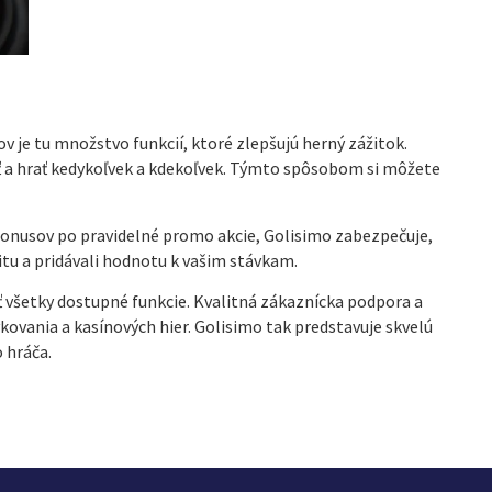
 je tu množstvo funkcií, ktoré zlepšujú herný zážitok.
ť a hrať kedykoľvek a kdekoľvek. Týmto spôsobom si môžete
 bonusov po pravidelné promo akcie, Golisimo zabezpečuje,
itu a pridávali hodnotu k vašim stávkam.
ť všetky dostupné funkcie. Kvalitná zákaznícka podpora a
kovania a kasínových hier. Golisimo tak predstavuje skvelú
 hráča.