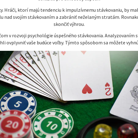
y. Hráči, ktorí majú tendenciu k impulzívnemu stávkovaniu, by mal
lu nad svojím stávkovaním a zabrániť neželaným stratám. Rovnako 
skončiť výhrou.
čom v rozvoji psychológie úspešného stávkovania. Analyzovaním s
ohli ovplyvniť vaše budúce voľby. Týmto spôsobom sa môžete vyhnú