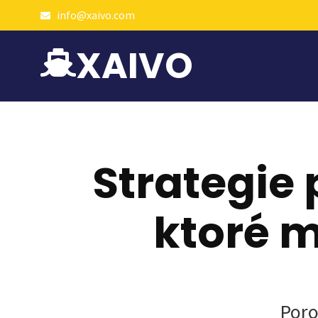
info@xaivo.com
XAIVO
Strategie 
ktoré m
Poro