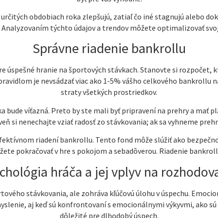
určitých obdobiach roka zlepšujú, zatiaľ čo iné stagnujú alebo dok
. Analyzovaním týchto údajov a trendov môžete optimalizovať svoje
Správne riadenie bankrollu
 pre úspešné hranie na športových stávkach. Stanovte si rozpočet, k
 pravidlom je nevsádzať viac ako 1-5% vášho celkového bankrollu n
straty všetkých prostriedkov.
a bude víťazná. Preto by ste mali byť pripravení na prehry a mať pl
veň si nenechajte vziať radosť zo stávkovania; ak sa vyhneme preh
ktívnom riadení bankrollu. Tento fond môže slúžiť ako bezpečnost
ete pokračovať v hre s pokojom a sebadôverou. Riadenie bankrollu ni
chológia hráča a jej vplyv na rozhodov
tového stávkovania, ale zohráva kľúčovú úlohu v úspechu. Emocio
 myslenie, aj keď sú konfrontovaní s emocionálnymi výkyvmi, ako sú
dôležité pre dlhodobý úspech.