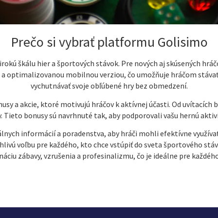
Prečo si vybrať platformu Golisimo
okú škálu hier a športových stávok. Pre nových aj skúsených hráčov
u a optimalizovanou mobilnou verziou, čo umožňuje hráčom stáva
vychutnávať svoje obľúbené hry bez obmedzení.
sy a akcie, ktoré motivujú hráčov k aktívnej účasti. Od uvítacích
ry. Tieto bonusy sú navrhnuté tak, aby podporovali vašu hernú aktiv
nych informácií a poradenstva, aby hráči mohli efektívne využíva
ivú voľbu pre každého, kto chce vstúpiť do sveta športového stáv
áciu zábavy, vzrušenia a profesinalizmu, čo je ideálne pre každého