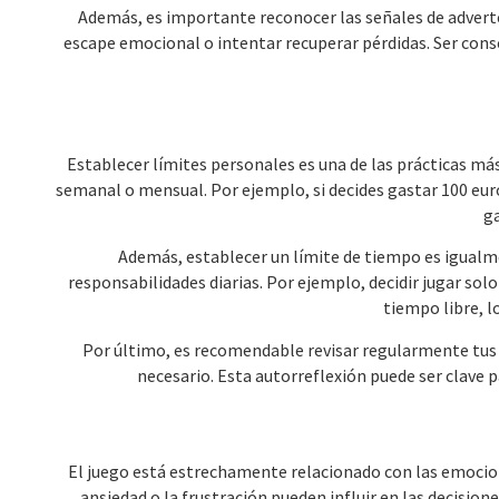
Además, es importante reconocer las señales de advert
escape emocional o intentar recuperar pérdidas. Ser cons
Establecer límites personales es una de las prácticas más
semanal o mensual. Por ejemplo, si decides gastar 100 euros
ga
Además, establecer un límite de tiempo es igualme
responsabilidades diarias. Por ejemplo, decidir jugar sol
tiempo libre, l
Por último, es recomendable revisar regularmente tus h
necesario. Esta autorreflexión puede ser clave p
El juego está estrechamente relacionado con las emocion
ansiedad o la frustración pueden influir en las decisio