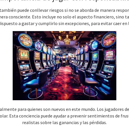
 también puede conllevar riesgos si no se aborda de manera respon
nera consciente. Esto incluye no solo el aspecto financiero, sino 
ispuesto a gastar y cumplirlo sin excepciones, para evitar caer en
cialmente para quienes son nuevos en este mundo. Los jugadores de
olar. Esta conciencia puede ayudar a prevenir sentimientos de frus
realistas sobre las ganancias y las pérdidas.