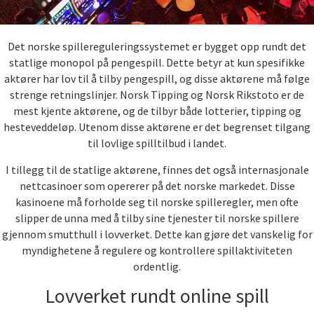
Det norske spillereguleringssystemet er bygget opp rundt det
statlige monopol på pengespill. Dette betyr at kun spesifikke
aktører har lov til å tilby pengespill, og disse aktørene må følge
strenge retningslinjer. Norsk Tipping og Norsk Rikstoto er de
mest kjente aktørene, og de tilbyr både lotterier, tipping og
hesteveddeløp. Utenom disse aktørene er det begrenset tilgang
til lovlige spilltilbud i landet.
I tillegg til de statlige aktørene, finnes det også internasjonale
nettcasinoer som opererer på det norske markedet. Disse
kasinoene må forholde seg til norske spilleregler, men ofte
slipper de unna med å tilby sine tjenester til norske spillere
gjennom smutthull i lovverket. Dette kan gjøre det vanskelig for
myndighetene å regulere og kontrollere spillaktiviteten
ordentlig.
Lovverket rundt online spill