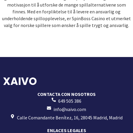
motivasjon til å utforske de mange spillalternativene som
finnes. Med en forpliktelse til å levere en ansvarlig og
underholdende spillopplevelse, er SpinBoss Casino et utmerket
valg for norske spillere som ønsker å spille trygt og ansvarlig.
XAIVO
CONTACTA CON NOSOTROS
649 505 386
info@xaivo.com
Calle Comandante Benítez, 16, 28045 Madrid, Madrid
ENLACES LEGALES