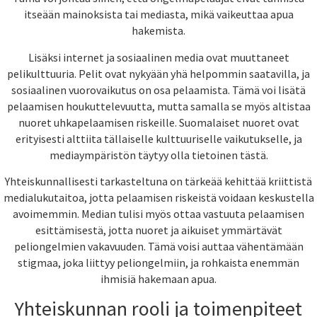
itseään mainoksista tai mediasta, mikä vaikeuttaa apua
hakemista.
Lisäksi internet ja sosiaalinen media ovat muuttaneet
pelikulttuuria. Pelit ovat nykyään yhä helpommin saatavilla, ja
sosiaalinen vuorovaikutus on osa pelaamista. Tämä voi lisätä
pelaamisen houkuttelevuutta, mutta samalla se myös altistaa
nuoret uhkapelaamisen riskeille. Suomalaiset nuoret ovat
erityisesti alttiita tällaiselle kulttuuriselle vaikutukselle, ja
mediaympäristön täytyy olla tietoinen tästä.
Yhteiskunnallisesti tarkasteltuna on tärkeää kehittää kriittistä
medialukutaitoa, jotta pelaamisen riskeistä voidaan keskustella
avoimemmin. Median tulisi myös ottaa vastuuta pelaamisen
esittämisestä, jotta nuoret ja aikuiset ymmärtävät
peliongelmien vakavuuden. Tämä voisi auttaa vähentämään
stigmaa, joka liittyy peliongelmiin, ja rohkaista enemmän
ihmisiä hakemaan apua.
Yhteiskunnan rooli ja toimenpiteet