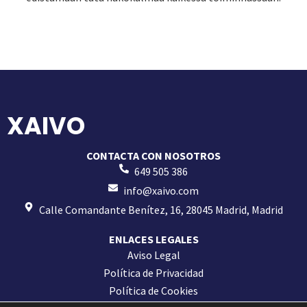
XAIVO
CONTACTA CON NOSOTROS
649 505 386
info@xaivo.com
Calle Comandante Benítez, 16, 28045 Madrid, Madrid
ENLACES LEGALES
Aviso Legal
Política de Privacidad
Política de Cookies