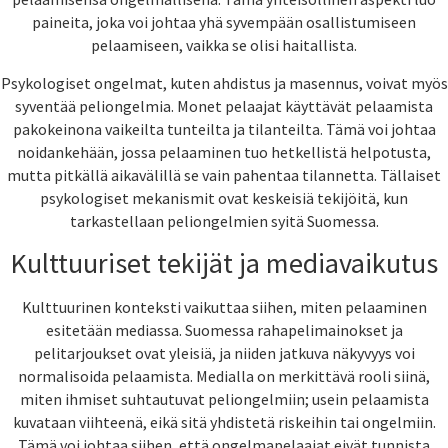
paineita, joka voi johtaa yhä syvempään osallistumiseen
pelaamiseen, vaikka se olisi haitallista.
Psykologiset ongelmat, kuten ahdistus ja masennus, voivat myös
syventää peliongelmia. Monet pelaajat käyttävät pelaamista
pakokeinona vaikeilta tunteilta ja tilanteilta. Tämä voi johtaa
noidankehään, jossa pelaaminen tuo hetkellistä helpotusta,
mutta pitkällä aikavälillä se vain pahentaa tilannetta. Tällaiset
psykologiset mekanismit ovat keskeisiä tekijöitä, kun
tarkastellaan peliongelmien syitä Suomessa.
Kulttuuriset tekijät ja mediavaikutus
Kulttuurinen konteksti vaikuttaa siihen, miten pelaaminen
esitetään mediassa. Suomessa rahapelimainokset ja
pelitarjoukset ovat yleisiä, ja niiden jatkuva näkyvyys voi
normalisoida pelaamista. Medialla on merkittävä rooli siinä,
miten ihmiset suhtautuvat peliongelmiin; usein pelaamista
kuvataan viihteenä, eikä sitä yhdistetä riskeihin tai ongelmiin.
Tämä voi johtaa siihen, että ongelmapelaajat eivät tunnista