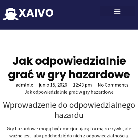
XAIVO
Jak odpowiedzialnie
grać w gry hazardowe
admlnlx
junio 15, 2026
12:43 pm
No Comments
Jak odpowiedzialnie grać w gry hazardowe
Wprowadzenie do odpowiedzialnego
hazardu
Gry hazardowe mogą być emocjonującą formą rozrywki, ale
ważne jest, aby podchodzić do nich z odpowiedzialnością.