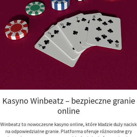
Kasyno Winbeatz – bezpieczne granie
online
Winbeatz to nowoczesne kasyno online, które kładzie duży nacisk
na odpowiedzialne granie. Platforma oferuje różnorodne gry