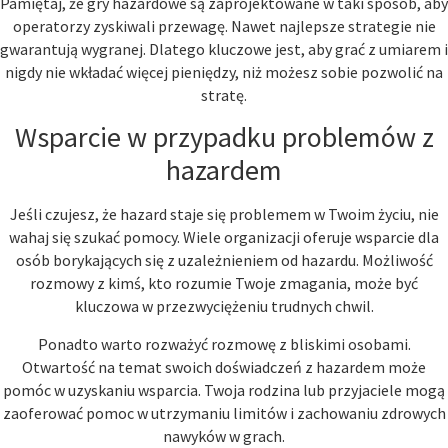
Pamiętaj, że gry hazardowe są zaprojektowane w taki sposób, aby
operatorzy zyskiwali przewagę. Nawet najlepsze strategie nie
gwarantują wygranej. Dlatego kluczowe jest, aby grać z umiarem i
nigdy nie wkładać więcej pieniędzy, niż możesz sobie pozwolić na
stratę.
Wsparcie w przypadku problemów z
hazardem
Jeśli czujesz, że hazard staje się problemem w Twoim życiu, nie
wahaj się szukać pomocy. Wiele organizacji oferuje wsparcie dla
osób borykających się z uzależnieniem od hazardu. Możliwość
rozmowy z kimś, kto rozumie Twoje zmagania, może być
kluczowa w przezwyciężeniu trudnych chwil.
Ponadto warto rozważyć rozmowę z bliskimi osobami.
Otwartość na temat swoich doświadczeń z hazardem może
pomóc w uzyskaniu wsparcia. Twoja rodzina lub przyjaciele mogą
zaoferować pomoc w utrzymaniu limitów i zachowaniu zdrowych
nawyków w grach.