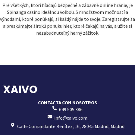
Pre všetkých, ktorí hľadajú bezpečné a zábavné online hranie, je
Spinanga casino ideálnou voľbou. S množstvom možností a
výhodami, ktoré ponúkajú, si každý nájde to svoje. Zaregistrujte sa
a preskúmajte širokú ponuku hier, ktoré čakajú na vás, a užite si
nezabudnuteľný herný zážitok.
XAIVO
CONTACTA CON NOSOTROS
649 505 386
info@xaivo.com
Calle Comandante Benítez, 16, 28045 Madrid, Madrid