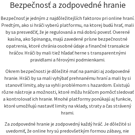
Bezpečnosť a zodpovedné hranie
Bezpečnosť je jedným z najdôležitejších faktorov pri online hraní.
Predtým, ako si hráči vyberú platformu, na ktorej budú hrať, mali
by sa presvedčiť, že je regulovaná a má dobrú povesť. Overené
kasína, ako Spinanga, majú zavedené prísne bezpečnostné
opatrenia, ktoré chránia osobné údaje a finančné transakcie
hráčov. Hráči by mali tiež hľadať herne s transparentnými
pravidlami a férovými podmienkami.
Okrem bezpečnosti je dôležité mať na pamäti aj zodpovedné
hranie. Hráči by sa mali vyhýbať prehnanému hraní a mali by si
stanoviť limity, aby sa vyhli problémom s hazardom. Existujú
rôzne nástroje a možnosti, ktoré môžu hráčom pomôcť sledovať
a kontrolovať ich hranie. Mnohé platformy ponúkajú aj funkcie,
ktoré umožňujú nastaviť limity na vklady, straty a čas strávený
hrami.
Za zodpovedné hranie je zodpovedný každý hráč. Je dôležité si
uvedomiť, že online hry sú predovšetkým formou zábavy, nie