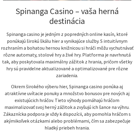
Spinanga Casino – vaša herná
destinácia
Spinanga casino je jedným z popredných online kasín, ktoré
ponúkajú širokú škálu hier a vynikajúce služby. S intuitívnym
rozhraním a bohatou hernou knižnicou si hráči môžu vychutnávať
rôzne automaty, stolové hry a živé hry. Platforma je navrhnutá
tak, aby poskytovala maximálny zážitok z hrania, pričom všetky
hry sú pravidelne aktualizované a optimalizované pre rôzne
zariadenia.
Okrem širokého výberu hier, Spinanga casino ponúka aj
atraktívne uvítacie ponuky a množstvo bonusov pre nových aj
existujúcich hráčov. Tieto výhody pomáhajú hráčom
maximalizovať svoj herný zážitok a zvyšujú ich šance na výhru.
Zákaznícka podpora je vždy k dispozícii, aby pomohla hráčom s
akýmikoľvek otázkami alebo problémami, čím sa zabezpečuje
hladký priebeh hrania.