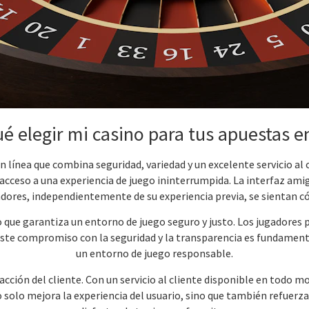
é elegir mi casino para tus apuestas e
línea que combina seguridad, variedad y un excelente servicio al 
n acceso a una experiencia de juego ininterrumpida. La interfaz am
adores, independientemente de su experiencia previa, se sientan 
o que garantiza un entorno de juego seguro y justo. Los jugadores 
Este compromiso con la seguridad y la transparencia es fundament
un entorno de juego responsable.
cción del cliente. Con un servicio al cliente disponible en todo 
 solo mejora la experiencia del usuario, sino que también refuerz