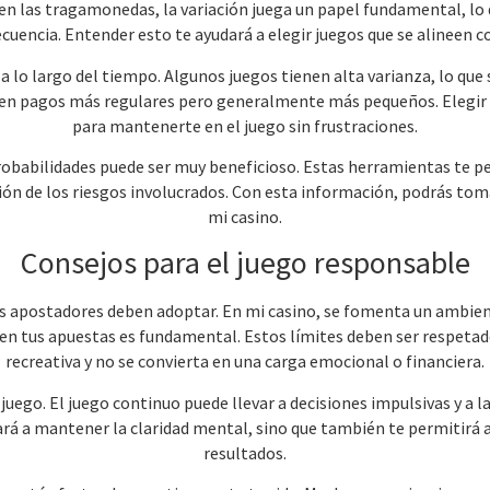
 en las tragamonedas, la variación juega un papel fundamental, lo
uencia. Entender esto te ayudará a elegir juegos que se alineen co
 a lo largo del tiempo. Algunos juegos tienen alta varianza, lo qu
ecen pagos más regulares pero generalmente más pequeños. Elegir un
para mantenerte en el juego sin frustraciones.
obabilidades puede ser muy beneficioso. Estas herramientas te per
ón de los riesgos involucrados. Con esta información, podrás tom
mi casino.
Consejos para el juego responsable
los apostadores deben adoptar. En mi casino, se fomenta un ambient
 en tus apuestas es fundamental. Estos límites deben ser respetado
recreativa y no se convierta en una carga emocional o financiera.
ego. El juego continuo puede llevar a decisiones impulsivas y a l
ará a mantener la claridad mental, sino que también te permitirá 
resultados.