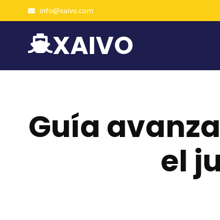
info@xaivo.com
XAIVO
Guía avanza
el 