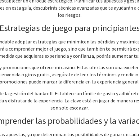
al establecer un enfoque estratégico. Planificar tus apuestas y g
es en esta guía, descubrirás técnicas avanzadas que te ayudarán a
los riesgos.
Estrategias de juego para principiante
endable adoptar estrategias que minimicen las pérdidas y maximic
á a comprender mejor el juego, sino que también te permitirá exp
medida que adquieras experiencia y confianza, podrás aumentar tu
s y promociones que ofrece mi casino. Estas ofertas son una excel
bienvenida o giros gratis, asegúrate de leer los términos y condi
promociones puede marcar la diferencia en tu experiencia general
 la gestión del bankroll. Establece un límite de gasto y adhiérete 
y disfrutar de la experiencia. La clave está en jugar de manera resp
son solo eso: azar.
prender las probabilidades y la varia
as apuestas, ya que determinan tus posibilidades de ganar en cada