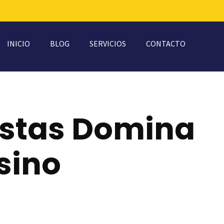
INICIO
BLOG
SERVICIOS
CONTACTO
estas Domina
sino