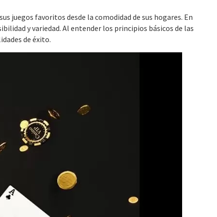
 sus juegos favoritos desde la comodidad de sus hogares. En
bilidad y variedad. Al entender los principios básicos de las
idades de éxito.