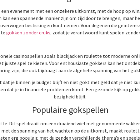
op een evenement met een onzekere uitkomst, met de hoop op wins
kan een spannende manier zijn om tijd door te brengen, maar het 
eloverwogen beslissingen kunt nemen. Voor degenen die geïnteresse
 te
gokken zonder cruks
, zodat je verantwoord kunt spelen zonder
ionele casinospellen zoals blackjack en roulette tot moderne onlin
t juiste spel te kiezen. Voor enthousiaste gokkers kan het ontde
aring zijn, die ook bijdraagt aan de algehele spanning van het gok
dat je binnen je budget blijft en niet gokt met geld dat je niet ku
n dat je in financiële problemen komt. Een gezonde kijk op gokk
bezigheid blijft.
Populaire gokspellen
lette. Dit spel draait om een draaiend wiel met genummerde vakke
d met de spanning van het wachten op de uitkomst, maakt roulette 
sten erg populair, met duizenden verschillende thema’s en speelst