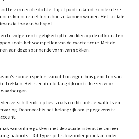
 hand te vormen die dichter bij 21 punten komt zonder deze
inners kunnen snel leren hoe ze kunnen winnen. Het sociale
dimensie toe aan het spel.
n te volgen en tegelijkertijd te wedden op de uitkomsten
pen zoals het voorspellen van de exacte score. Met de
emen aan deze spannende vorm van gokken.
sino’s kunnen spelers vanuit hun eigen huis genieten van
e trekken. Het is echter belangrijk om te kiezen voor
e waarborgen.
den verschillende opties, zoals creditcards, e-wallets en
rvaring. Daarnaast is het belangrijk om je gegevens te
account.
emak van online gokken met de sociale interactie van een
ing nabootst. Dit type spel is bijzonder populair onder