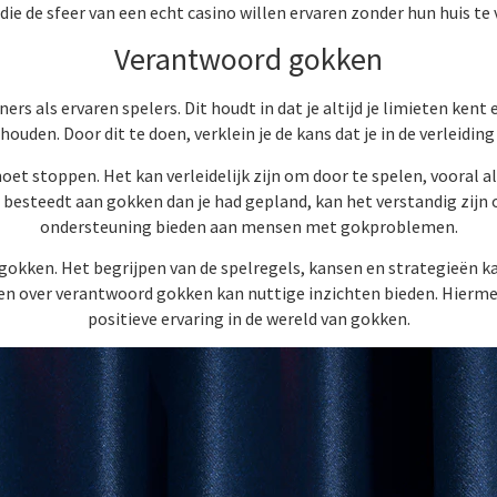
die de sfeer van een echt casino willen ervaren zonder hun huis te 
Verantwoord gokken
 als ervaren spelers. Dit houdt in dat je altijd je limieten kent e
houden. Door dit te doen, verklein je de kans dat je in de verleid
et stoppen. Het kan verleidelijk zijn om door te spelen, vooral al
 besteedt aan gokken dan je had gepland, kan het verstandig zijn o
ondersteuning bieden aan mensen met gokproblemen.
 gokken. Het begrijpen van de spelregels, kansen en strategieën ka
n over verantwoord gokken kan nuttige inzichten bieden. Hiermee
positieve ervaring in de wereld van gokken.