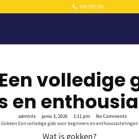
649 505 386
en volledige 
s en enthousia
admlnlx
junio 3, 2026
1:11 pm
No Comments
Gokken Een volledige gids voor beginners en enthousiastelingen
Wat is gokken?