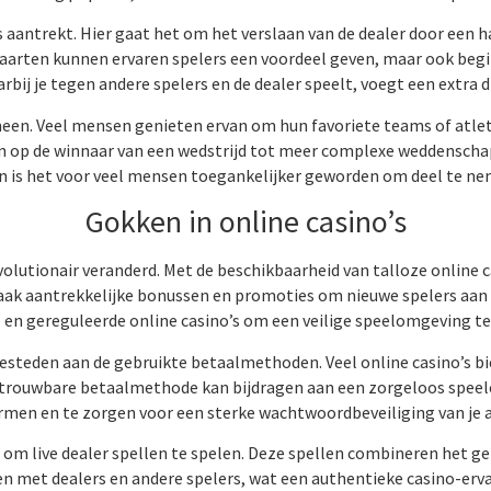
rs aantrekt. Hier gaat het om het verslaan van de dealer door een
 kaarten kunnen ervaren spelers een voordeel geven, maar ook beg
rbij je tegen andere spelers en de dealer speelt, voegt een extra 
n. Veel mensen genieten ervan om hun favoriete teams of atlete
en op de winnaar van een wedstrijd tot meer complexe weddenschap
is het voor veel mensen toegankelijker geworden om deel te n
Gokken in online casino’s
lutionair veranderd. Met de beschikbaarheid van talloze online ca
aak aantrekkelijke bonussen en promoties om nieuwe spelers aan t
en gereguleerde online casino’s om een veilige speelomgeving t
esteden aan de gebruikte betaalmethoden. Veel online casino’s bie
etrouwbare betaalmethode kan bijdragen aan een zorgeloos speele
men en te zorgen voor een sterke wachtwoordbeveiliging van je 
 om live dealer spellen te spelen. Deze spellen combineren het g
n met dealers en andere spelers, wat een authentieke casino-ervar