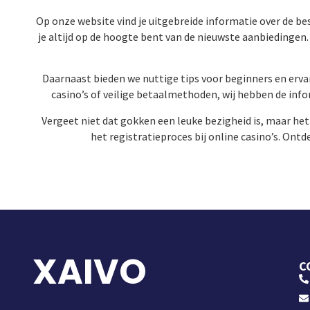
Op onze website vind je uitgebreide informatie over de be
je altijd op de hoogte bent van de nieuwste aanbiedingen.
Daarnaast bieden we nuttige tips voor beginners en ervar
casino’s of veilige betaalmethoden, wij hebben de infor
Vergeet niet dat gokken een leuke bezigheid is, maar he
het registratieproces bij online casino’s. On
XAIVO
C