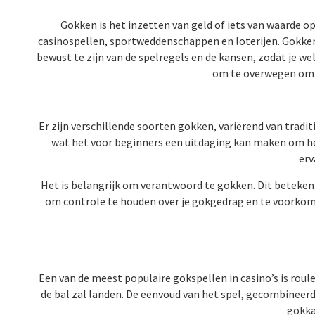
Gokken is het inzetten van geld of iets van waarde 
casinospellen, sportweddenschappen en loterijen. Gokken 
bewust te zijn van de spelregels en de kansen, zodat je w
om te overwegen om
Er zijn verschillende soorten gokken, variërend van tradit
wat het voor beginners een uitdaging kan maken om he
erv
Het is belangrijk om verantwoord te gokken. Dit betekent 
om controle te houden over je gokgedrag en te voorkome
Een van de meest populaire gokspellen in casino’s is rou
de bal zal landen. De eenvoud van het spel, gecombineer
gokka