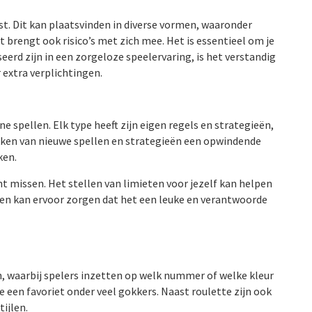
t. Dit kan plaatsvinden in diverse vormen, waaronder
brengt ook risico’s met zich mee. Het is essentieel om je
erd zijn in een zorgeloze speelervaring, is het verstandig
 extra verplichtingen.
e spellen. Elk type heeft zijn eigen regels en strategieën,
kken van nieuwe spellen en strategieën een opwindende
ken.
nt missen. Het stellen van limieten voor jezelf kan helpen
en kan ervoor zorgen dat het een leuke en verantwoorde
n, waarbij spelers inzetten op welk nummer of welke kleur
een favoriet onder veel gokkers. Naast roulette zijn ook
ijlen.