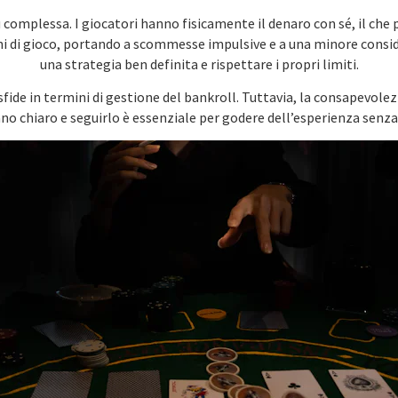
ù complessa. I giocatori hanno fisicamente il denaro con sé, il che
ioni di gioco, portando a scommesse impulsive e a una minore consi
una strategia ben definita e rispettare i propri limiti.
ide in termini di gestione del bankroll. Tuttavia, la consapevolezz
piano chiaro e seguirlo è essenziale per godere dell’esperienza sen