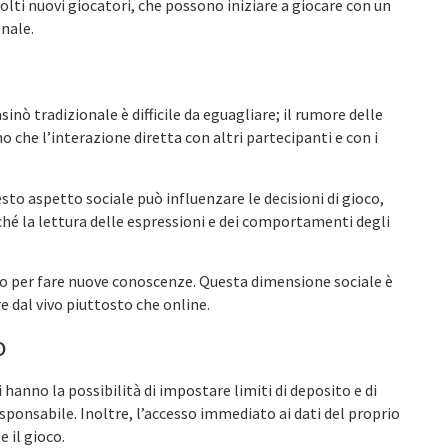
ti nuovi giocatori, che possono iniziare a giocare con un
onale.
inò tradizionale è difficile da eguagliare; il rumore delle
 che l’interazione diretta con altri partecipanti e con i
esto aspetto sociale può influenzare le decisioni di gioco,
hé la lettura delle espressioni e dei comportamenti degli
i o per fare nuove conoscenze. Questa dimensione sociale è
 dal vivo piuttosto che online.
o
 hanno la possibilità di impostare limiti di deposito e di
ponsabile. Inoltre, l’accesso immediato ai dati del proprio
 il gioco.