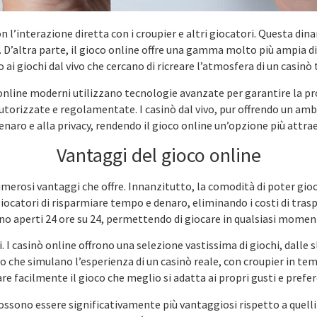
l’interazione diretta con i croupier e altri giocatori. Questa din
D’altra parte, il gioco online offre una gamma molto più ampia di 
no ai giochi dal vivo che cercano di ricreare l’atmosfera di un casinò 
ò online moderni utilizzano tecnologie avanzate per garantire la pr
torizzate e regolamentate. I casinò dal vivo, pur offrendo un ambi
enaro e alla privacy, rendendo il gioco online un’opzione più attrae
Vantaggi del gioco online
umerosi vantaggi che offre. Innanzitutto, la comodità di poter gio
ocatori di risparmiare tempo e denaro, eliminando i costi di traspor
no aperti 24 ore su 24, permettendo di giocare in qualsiasi momen
i. I casinò online offrono una selezione vastissima di giochi, dalle
vivo che simulano l’esperienza di un casinò reale, con croupier in te
re facilmente il gioco che meglio si adatta ai propri gusti e prefe
possono essere significativamente più vantaggiosi rispetto a quelli