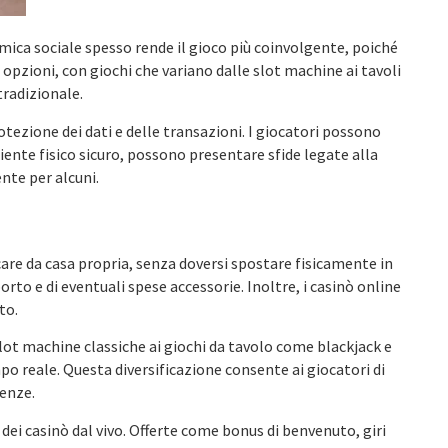
amica sociale spesso rende il gioco più coinvolgente, poiché
opzioni, con giochi che variano dalle slot machine ai tavoli
tradizionale.
otezione dei dati e delle transazioni. I giocatori possono
ente fisico sicuro, possono presentare sfide legate alla
nte per alcuni.
care da casa propria, senza doversi spostare fisicamente in
to e di eventuali spese accessorie. Inoltre, i casinò online
to.
 slot machine classiche ai giochi da tavolo come blackjack e
mpo reale. Questa diversificazione consente ai giocatori di
renze.
 dei casinò dal vivo. Offerte come bonus di benvenuto, giri