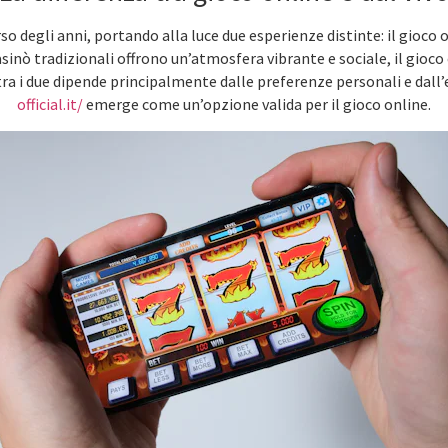
 degli anni, portando alla luce due esperienze distinte: il gioco onl
sinò tradizionali offrono un’atmosfera vibrante e sociale, il gio
ra i due dipende principalmente dalle preferenze personali e dall’
official.it/
emerge come un’opzione valida per il gioco online.