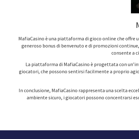
MafiaCasino è una piattaforma di gioco online che offre u
generoso bonus di benvenuto e di promozioni continue, ren
consente a ci
La piattaforma di MafiaCasino è progettata con un’inte
giocatori, che possono sentirsi facilmente a proprio agio n
In conclusione, MafiaCasino rappresenta una scelta eccell
ambiente sicuro, i giocatori possono concentrarsi esc