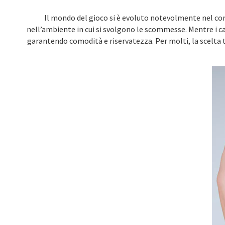
Il mondo del gioco si è evoluto notevolmente nel corso
nell’ambiente in cui si svolgono le scommesse. Mentre i ca
garantendo comodità e riservatezza. Per molti, la scelta t