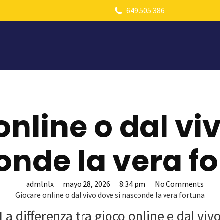
649 505 386
nline o dal vi
nde la vera f
admlnlx
mayo 28, 2026
8:34 pm
No Comments
Giocare online o dal vivo dove si nasconde la vera fortuna
La differenza tra gioco online e dal viv