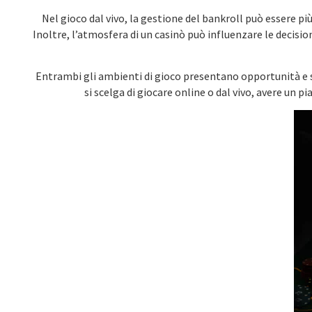
Nel gioco dal vivo, la gestione del bankroll può essere pi
Inoltre, l’atmosfera di un casinò può influenzare le decis
Entrambi gli ambienti di gioco presentano opportunità e sf
si scelga di giocare online o dal vivo, avere un 