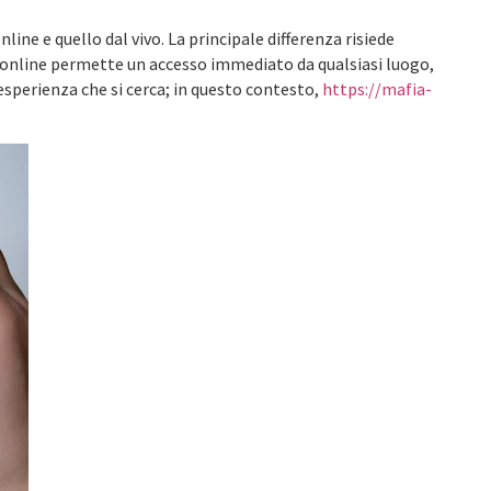
ine e quello dal vivo. La principale differenza risiede
co online permette un accesso immediato da qualsiasi luogo,
esperienza che si cerca; in questo contesto,
https://mafia-