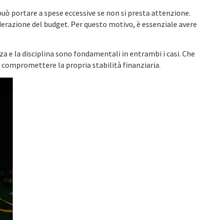
 può portare a spese eccessive se non si presta attenzione.
derazione del budget. Per questo motivo, è essenziale avere
a e la disciplina sono fondamentali in entrambi i casi. Che
za compromettere la propria stabilità finanziaria.