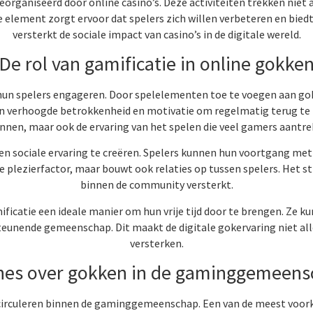
organiseerd door online casino’s. Deze activiteiten trekken niet 
 element zorgt ervoor dat spelers zich willen verbeteren en biedt
versterkt de sociale impact van casino’s in de digitale wereld.
De rol van gamificatie in online gokke
’s hun spelers engageren. Door spelelementen toe te voegen aan 
en verhoogde betrokkenheid en motivatie om regelmatig terug te k
nnen, maar ook de ervaring van het spelen die veel gamers aantre
n sociale ervaring te creëren. Spelers kunnen hun voortgang met
plezierfactor, maar bouwt ook relaties op tussen spelers. Het s
binnen de community versterkt.
ficatie een ideale manier om hun vrije tijd door te brengen. Ze ku
teunende gemeenschap. Dit maakt de digitale gokervaring niet a
versterken.
hes over gokken in de gaminggemeens
circuleren binnen de gaminggemeenschap. Een van de meest voorko