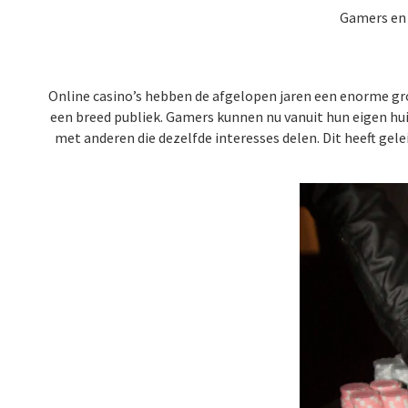
Gamers en 
Online casino’s hebben de afgelopen jaren een enorme gr
een breed publiek. Gamers kunnen nu vanuit hun eigen hu
met anderen die dezelfde interesses delen. Dit heeft ge