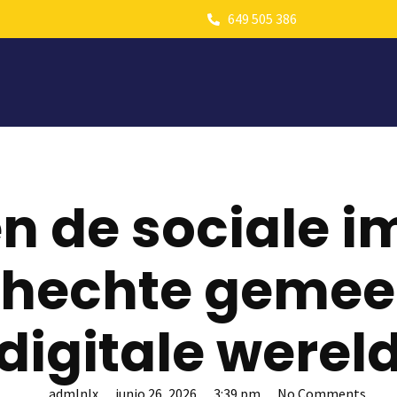
649 505 386
n de sociale i
n hechte gemee
digitale werel
admlnlx
junio 26, 2026
3:39 pm
No Comments