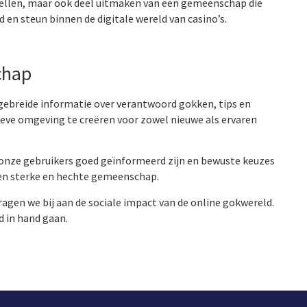
pellen, maar ook deel uitmaken van een gemeenschap die
 en steun binnen de digitale wereld van casino’s.
chap
gebreide informatie over verantwoord gokken, tips en
tieve omgeving te creëren voor zowel nieuwe als ervaren
 onze gebruikers goed geïnformeerd zijn en bewuste keuzes
een sterke en hechte gemeenschap.
agen we bij aan de sociale impact van de online gokwereld.
 in hand gaan.