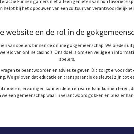
eractie kunnen gamers niet alleen genieten van hun favoriete s
en helpt bij het opbouwen van een cultuur van verantwoordelijkheid
e website en de rol in de gokgemeens
eunen van spelers binnen de online gokgemeenschap. We bieden uit
wereld van online casino’s. Ons doel is om een veilige en informa
spelers.
ragen te beantwoorden en advies te geven. Dit zorgt ervoor dat
g. We geloven dat educatie en transparantie de sleutel zijn tot 
tmoeten, ervaringen kunnen delen en van elkaar kunnen leren, dr
 we een gemeenschap waarin verantwoord gokken en plezier hand