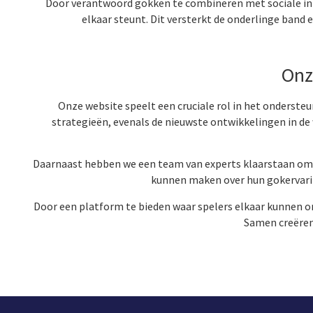
Door verantwoord gokken te combineren met sociale int
elkaar steunt. Dit versterkt de onderlinge band 
Onz
Onze website speelt een cruciale rol in het onderst
strategieën, evenals de nieuwste ontwikkelingen in de 
Daarnaast hebben we een team van experts klaarstaan om v
kunnen maken over hun gokervarin
Door een platform te bieden waar spelers elkaar kunnen on
Samen creëren