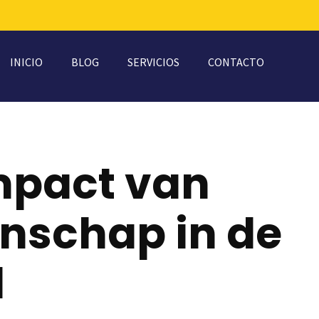
INICIO
BLOG
SERVICIOS
CONTACTO
mpact van
nschap in de
d