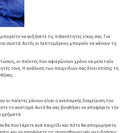
μπορείτε να αυξήσετε τις πιθανότητες νίκης σας. Για
ται σωστά. Αυτές οι λεπτομέρειες μπορούν να κάνουν τη
πτώσεις, οι παίκτες που αφιερώνουν χρόνο να μελετούν
τές τους. Η ανάλυση των παιχνιδιών σας δίνει επίσης τη
θήκες.
ου οι παίκτες χάνουν είναι η ανεπαρκής διαχείριση του
ήστε το αυστηρά. Αυτό θα σας βοηθήσει να αποφύγετε την
α χρήματα.
όσα θα ποντάρετε ανά παιχνίδι και πότε θα αποχωρήσετε.
σεις και να αποφύγετε τις συναισθηματικές αντιδράσεις