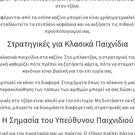
στον τζόγο.
φέρονται από τα online καζίνο μπορεί να είναι χρήσιμα εργαλε
μεταλλευτείτε τα επιπλέον κεφάλαια και να αυξήσετε τις πιθαν
προϋπολογισμού σας.
Στρατηγικές για Κλασικά Παιχνίδια
κλασικά παιχνίδια στα καζίνο. Στο μπλακτζάκ, η στρατηγική του 
τηγική καθορίζει πότε πρέπει να ζητήσετε κάρτα, πότε να σταμα
κανόνων είναι βασική για την επιτυχία σας.
μπορεί να κάνει τη διαφορά. Στοιχήματα όπως το κόκκινο ή μαύ
παρακολούθηση των τάσεων των αριθμών μπορεί να σας δώσει μι
κές στο τζόγο είναι κλειδί για την επιτυχία. Μη διστάσετε να ε
πο, μπορείτε να δοκιμάσετε διαφορετικές στρατηγικές και να 
Η Σημασία του Υπεύθυνου Παιχνιδιού
ική για την προστασία σας ως παίκτης. Ο τζόγος πρέπει πάντα 