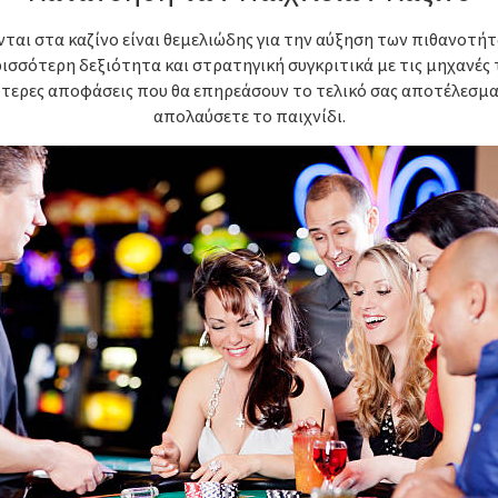
 στα καζίνο είναι θεμελιώδης για την αύξηση των πιθανοτήτων 
ρισσότερη δεξιότητα και στρατηγική συγκριτικά με τις μηχανές 
ύτερες αποφάσεις που θα επηρεάσουν το τελικό σας αποτέλεσμα
απολαύσετε το παιχνίδι.