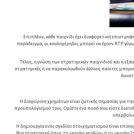
Επιπλέον, κάθε παιχνίδι έχει διαφορετική επιστροφή
παράδειγμα, οι κουλοχέρηδες μπορεί να έχουν RTP γύρω
Τέλος, η γνώση των στρατηγικών παιχνιδιού και η εξά
στρατηγικές ή να παρακολουθούν άλλους παίκτες μπορούν
δυνατ
Η διαχείριση χρημάτων είναι ζωτικής σημασίας για την
προϋπολογισμού τους. Ορίστε ένα ποσό που είστε διατεθ
υπερβολικ
Η δημιουργία ενός σχεδίου στοιχηματισμού είναι επίσης
Μια στρατηγική όπως το «κυνήγι κερδών» ή το «κυνήγι 