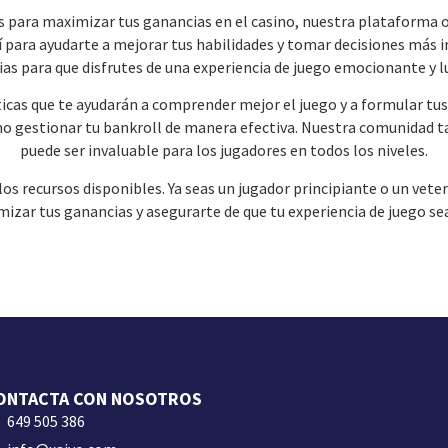
s para maximizar tus ganancias en el casino, nuestra plataforma 
 para ayudarte a mejorar tus habilidades y tomar decisiones más 
ias para que disfrutes de una experiencia de juego emocionante y lu
cas que te ayudarán a comprender mejor el juego y a formular tus p
ómo gestionar tu bankroll de manera efectiva. Nuestra comunidad 
puede ser invaluable para los jugadores en todos los niveles.
 los recursos disponibles. Ya seas un jugador principiante o un ve
izar tus ganancias y asegurarte de que tu experiencia de juego se
ONTACTA CON NOSOTROS
649 505 386