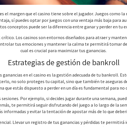
s el margen que el casino tiene sobre el jugador. Juegos como la r
taja, sí puedes optar por juegos con una ventaja más baja para au
os conceptos puede ser la diferencia entre ganar y perder en tu ex
ítico. Los casinos son entornos diseñados para atraer y mantener l
ontrolar tus emociones y mantener la calma te permitirá tomar dec
cual es crucial para maximizar tus ganancias.
Estrategias de gestión de bankroll
 ganancias en el casino es la gestión adecuada de tu bankroll. Es
acerlo, no solo proteges tu capital, sino que también te aseguras d
a que estás dispuesto a perder en un día es fundamental para no c
 sesiones. Por ejemplo, si decides jugar durante una semana, puede
emás, te permitirá seguir disfrutando del juego a lo largo de la s
s informadas y evitar la tentación de apostar más de lo que deberí
encial. Llevar un registro de tus ganancias y pérdidas te permitirá 