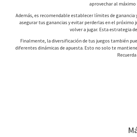
aprovechar al máximo 
Además, es recomendable establecer límites de ganancia y p
asegurar tus ganancias y evitar perderlas en el próximo 
volver a jugar. Esta estrategia 
Finalmente, la diversificación de tus juegos también pue
diferentes dinámicas de apuesta. Esto no solo te mantiene
Recuerda 
Má