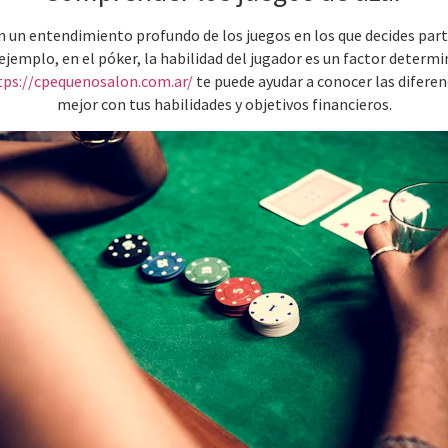
n un entendimiento profundo de los juegos en los que decides part
r ejemplo, en el póker, la habilidad del jugador es un factor dete
tps://cpequenosalon.com.ar/
te puede ayudar a conocer las diferen
mejor con tus habilidades y objetivos financieros.