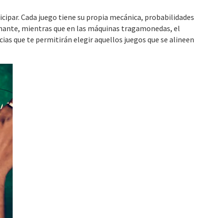
icipar. Cada juego tiene su propia mecánica, probabilidades
rminante, mientras que en las máquinas tragamonedas, el
cias que te permitirán elegir aquellos juegos que se alineen