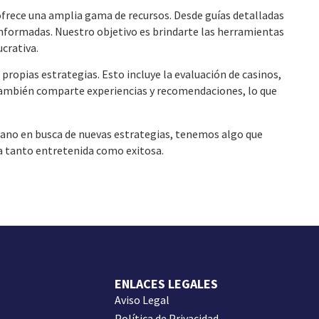
ofrece una amplia gama de recursos. Desde guías detalladas
informadas. Nuestro objetivo es brindarte las herramientas
crativa.
ropias estrategias. Esto incluye la evaluación de casinos,
también comparte experiencias y recomendaciones, lo que
terano en busca de nuevas estrategias, tenemos algo que
a tanto entretenida como exitosa.
ENLACES LEGALES
Aviso Legal
Política de Privacidad