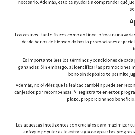
necesario. Además, esto te ayudará a comprender qué juego
so
A
Los casinos, tanto físicos como en línea, ofrecen una var
desde bonos de bienvenida hasta promociones especiales
i
Es importante leer los términos y condiciones de cada 
ganancias. Sin embargo, al identificar las promociones m
bono sin depósito te permite ju
Además, no olvides que la lealtad también puede ser reco
canjeados por recompensas. Al registrarte en estos program
plazo, proporcionando beneficios
Las apuestas inteligentes son cruciales para maximizar t
enfoque popular es la estrategia de apuestas progresi