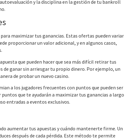
utoevaluación y la disciplina en la gestión de tu bankroll
no.
es
 para maximizar tus ganancias. Estas ofertas pueden variar
de proporcionar un valor adicional, y en algunos casos,
s.
puesta que pueden hacer que sea más difícil retirar tus
 de ganar sin arriesgar tu propio dinero. Por ejemplo, un
anera de probar un nuevo casino.
mian a los jugadores frecuentes con puntos que pueden ser
ar puntos que te ayudarán a maximizar tus ganancias a largo
so entradas a eventos exclusivos.
uándo aumentar tus apuestas y cuándo mantenerte firme. Un
educes después de cada pérdida. Este método te permite