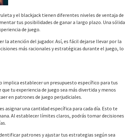
uleta y el blackjack tienen diferentes niveles de ventaja de
mentar tus posibilidades de ganar a largo plazo. Una sólida
periencia de juego.
a atención del jugador. Así, es fácil dejarse llevar por la
isiones más racionales y estratégicas durante el juego, lo
to implica establecer un presupuesto específico para tus
e que tu experiencia de juego sea más divertida y menos
aer en patrones de juego perjudiciales.
s asignar una cantidad específica para cada día. Esto te
emana. Al establecer límites claros, podrás tomar decisiones
as.
identificar patrones y ajustar tus estrategias según sea