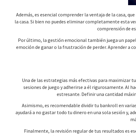
Además, es esencial comprender la ventaja de la casa, que e
la casa. Si bien no puedes eliminar completamente esta ven
comprensión de est
Por último, la gestión emocional también juega un papel cr
emoción de ganar o la frustración de perder. Aprender a c
Una de las estrategias más efectivas para maximizar tus
sesiones de juego y adherirse a él rigurosamente. Al h
estresante. Definir una cantidad máxim
Asimismo, es recomendable dividir tu bankroll en varias
ayudará a no gastar todo tu dinero en una sola sesión y, ad
má
Finalmente, la revisión regular de tus resultados es es